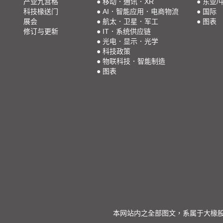
产业九宫格
●
移动．通讯．XR
●
东亚/
科技椽送门
●
AI．智能应用．电商物流
●
国际
展会
●
航太．卫星．军工
●
图表
修订与更新
●
IT．系统供应链
●
光电．显示．光学
●
科技政策
●
物联科技．智能制造
●
图表
本网站内之全部图文，系属于大椽股份有