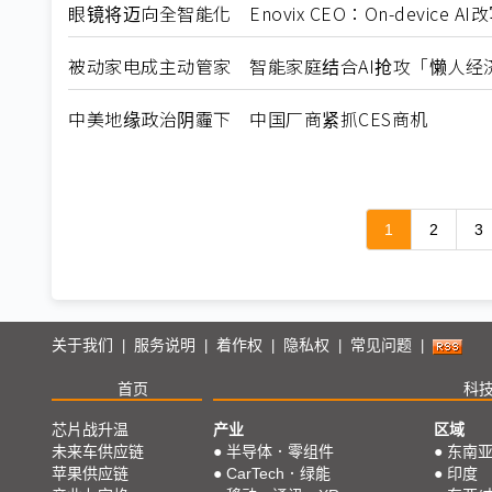
眼镜将迈向全智能化 Enovix CEO：On-device A
被动家电成主动管家 智能家庭结合AI抢攻「懒人经
中美地缘政治阴霾下 中国厂商紧抓CES商机
1
2
3
关于我们
服务说明
着作权
隐私权
常见问题
|
|
|
|
|
首页
科
芯片战升温
产业
区域
未来车供应链
●
半导体．零组件
●
东南
苹果供应链
●
CarTech．绿能
●
印度