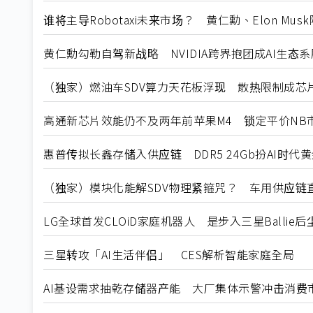
谁将主导Robotaxi未来市场？ 黄仁勳、Elon Mu
黄仁勳勾勒自驾新战略 NVIDIA跨界抱团成AI生态
（独家）燃油车SDV算力天花板浮现 散热限制成芯
高通新芯片效能仍不及两年前苹果M4 锁定平价NB
惠普传拟长鑫存储入供应链 DDR5 24Gb扮AI时代
（独家）模块化能解SDV物理紧箍咒？ 车用供应链
LG全球首发CLOiD家庭机器人 是步入三星Ballie
三星转攻「AI生活伴侣」 CES解析智能家庭全局
AI基设需求抽乾存储器产能 大厂集体示警冲击消费