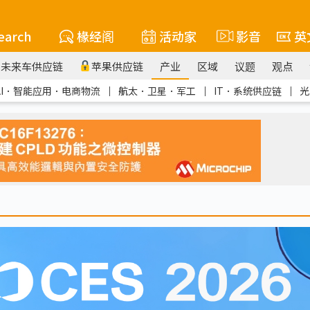
earch
椽经阁
活动家
影音
英
未来车供应链
苹果供应链
产业
区域
议题
观点
AI．智能应用．电商物流
｜
航太．卫星．军工
｜
IT．系统供应链
｜
光