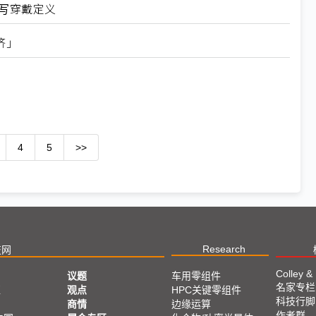
I改写穿戴定义
济」
4
5
>>
Research
技网
Colley &
议题
车用零组件
名家专栏
亚
观点
HPC关键零组件
科技行脚
商情
边缘运算
作者群