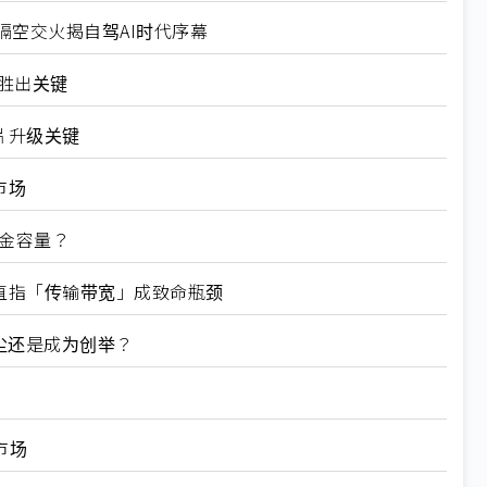
sk隔空交火揭自驾AI时代序幕
系胜出关键
片升级关键
市场
黄金容量？
直指「传输带宽」成致命瓶颈
后尘还是成为创举？
市场