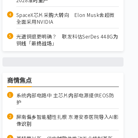
SpaceX芯片采购大转向 Elon Musk舍超微
全面采用NVIDIA
光进铜退更明确？ 联发科估SerDes 448G为
铜线「最终战场」
商情焦点
系统内部电路中 主芯片内部电源提供EOS防
护
屏南偏乡智能韧性扎根 东港安泰医院导入AI影
像识别