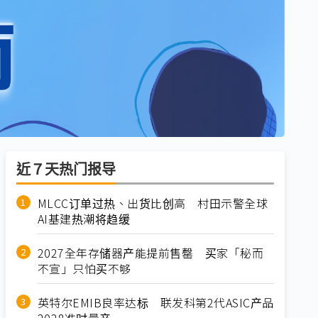
近７天热门报导
MLCC订单过热、出货比创高 村田示警全球
AI基建热潮将趋缓
2027全年存储器产能提前售罄 买家「秘而
不宣」只怕买不够
英特尔EMIB良率达标 联发科第2代ASIC产品
2028准时量产