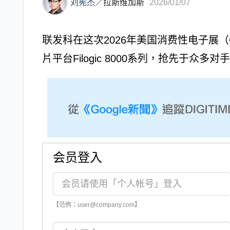
刘宪杰
／
拉斯维加斯
2026/01/07
联发科在这次2026年美国消费性电子展（CE
片平台Filogic 8000系列，抢先于众多对
会员登入
【范例：user@company.com】