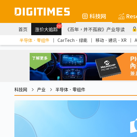
科技网
Res
257
首页
涨价大追踪
《百年，并不孤寂》产业导读
半导体．零组件
｜
CarTech．绿能
｜
移动．通讯．XR
｜
科技网
产业
半导体．零组件