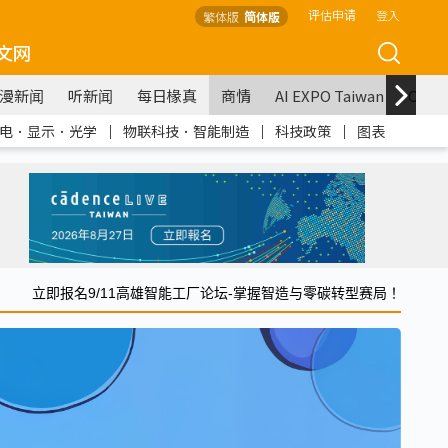
评估申请
登入
繁体版
简体版
文网
漫新闻
听新闻
每日椽真
商情
AI EXPO Taiwan
COM
电．显示．光学
｜
物联科技．智能制造
｜
科技政策
｜
图表
立即报名9/11高雄智能工厂论坛-掌握智造与零碳转型赛局！