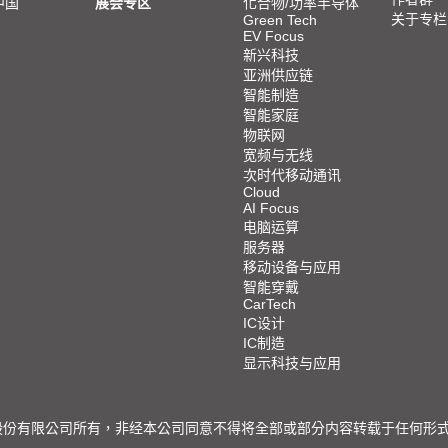
中国
展会专区
化合物/功率半导体
关于专栏
Green Tech
EV Focus
新兴科技
亚洲供应链
智能制造
智能家庭
物联网
宽频与无线
次时代移动通讯
Cloud
AI Focus
电脑运算
服务器
移动设备与应用
智能穿戴
CarTech
IC设计
IC制造
显示科技与应用
限公司所有，非经本公司同意不得将全部或部分内容转载于任何形式之媒体 © 