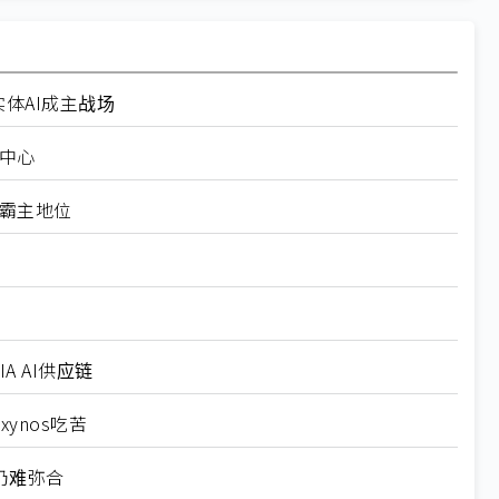
 实体AI成主战场
人中心
ta霸主地位
 AI供应链
ynos吃苦
仍难弥合