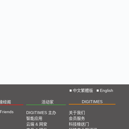
■
中文繁體版
■
English
DIGITIMES
椽经阁
活动家
 Friends
DIGITIMES 主办
关于我们
智能应用
会员服务
云端 & 网安
科技椽送门