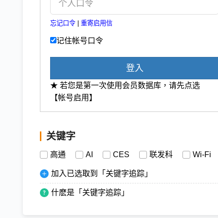
忘记口令
|
重寄启用信
记住帐号口令
登入
★ 若您是第一次使用会员数据库，请先点选
【帐号启用】
关键字
高通
AI
CES
联发科
Wi-Fi
加入已选取到「关键字追踪」
什麽是「关键字追踪」