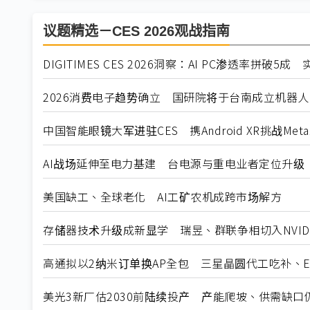
议题精选－CES 2026观战指南
DIGITIMES CES 2026洞察：AI PC渗透率拼破5成
2026消费电子趋势确立 国研院将于台南成立机器
中国智能眼镜大军进驻CES 携Android XR挑战Me
AI战场延伸至电力基建 台电源与重电业者定位升级
美国缺工、全球老化 AI工矿农机成跨市场解方
存储器技术升级成新显学 瑞昱、群联争相切入NVIDIA
高通拟以2纳米订单换AP全包 三星晶圆代工吃补、Ex
美光3新厂估2030前陆续投产 产能爬坡、供需缺口