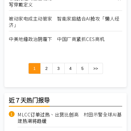
写穿戴定义
被动家电成主动管家 智能家庭结合AI抢攻「懒人经
济」
中美地缘政治阴霾下 中国厂商紧抓CES商机
1
2
3
4
5
>>
近７天热门报导
MLCC订单过热、出货比创高 村田示警全球AI基
建热潮将趋缓