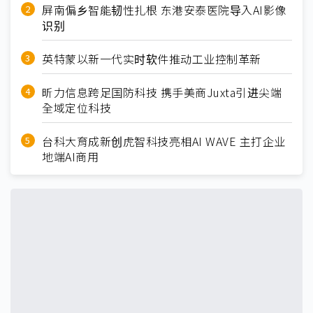
屏南偏乡智能韧性扎根 东港安泰医院导入AI影像
识别
英特蒙以新一代实时软件推动工业控制革新
昕力信息跨足国防科技 携手美商Juxta引进尖端
全域定位科技
台科大育成新创虎智科技亮相AI WAVE 主打企业
地端AI商用