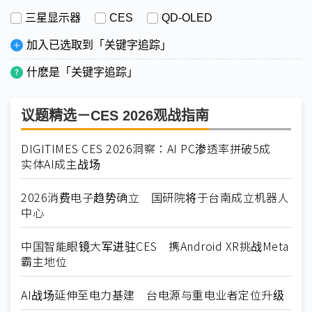
三星显示器
CES
QD-OLED
加入已选取到「关键字追踪」
什麽是「关键字追踪」
议题精选－CES 2026观战指南
DIGITIMES CES 2026洞察：AI PC渗透率拼破5成
实体AI成主战场
2026消费电子趋势确立 国研院将于台南成立机器人
中心
中国智能眼镜大军进驻CES 携Android XR挑战Meta
霸主地位
AI战场延伸至电力基建 台电源与重电业者定位升级