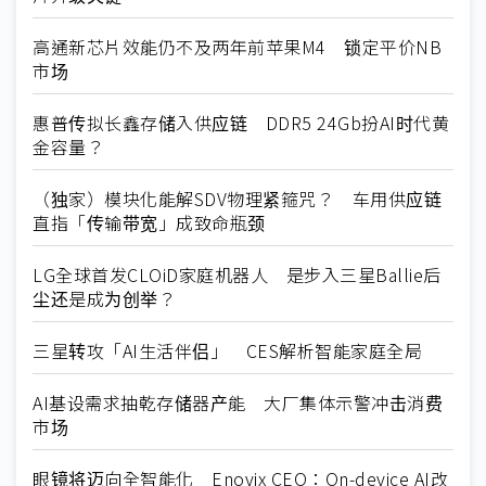
高通新芯片效能仍不及两年前苹果M4 锁定平价NB
市场
惠普传拟长鑫存储入供应链 DDR5 24Gb扮AI时代黄
金容量？
（独家）模块化能解SDV物理紧箍咒？ 车用供应链
直指「传输带宽」成致命瓶颈
LG全球首发CLOiD家庭机器人 是步入三星Ballie后
尘还是成为创举？
三星转攻「AI生活伴侣」 CES解析智能家庭全局
AI基设需求抽乾存储器产能 大厂集体示警冲击消费
市场
眼镜将迈向全智能化 Enovix CEO：On-device AI改