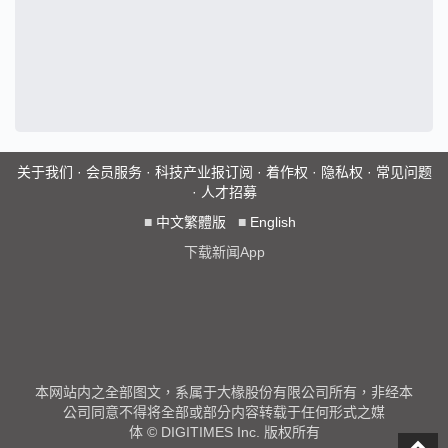
关于我们
·
会员服务
·
科技产业报订阅
·
着作权
·
隐私权
·
常见问题
·
人才招募
■
中文繁體版
■
English
下载新闻App
本网站内之全部图文，系属于大椽股份有限公司所有，非经本
公司同意不得将全部或部分内容转载于任何形式之媒
体 © DIGITIMES Inc. 版权所有