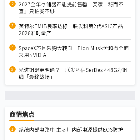
2027全年存储器产能提前售罄 买家「秘而不
宣」只怕买不够
英特尔EMIB良率达标 联发科第2代ASIC产品
2028准时量产
SpaceX芯片采购大转向 Elon Musk舍超微全面
采用NVIDIA
光进铜退更明确？ 联发科估SerDes 448G为铜
线「最终战场」
商情焦点
系统内部电路中 主芯片内部电源提供EOS防护