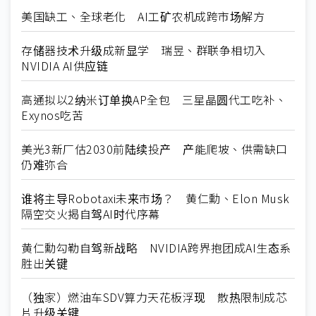
美国缺工、全球老化 AI工矿农机成跨市场解方
存储器技术升级成新显学 瑞昱、群联争相切入
NVIDIA AI供应链
高通拟以2纳米订单换AP全包 三星晶圆代工吃补、
Exynos吃苦
美光3新厂估2030前陆续投产 产能爬坡、供需缺口
仍难弥合
谁将主导Robotaxi未来市场？ 黄仁勳、Elon Musk
隔空交火揭自驾AI时代序幕
黄仁勳勾勒自驾新战略 NVIDIA跨界抱团成AI生态系
胜出关键
（独家）燃油车SDV算力天花板浮现 散热限制成芯
片升级关键