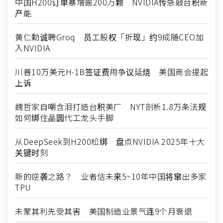
中国H200订单暴增逾200万颗 NVIDIA传急敲台积新
产能
黄仁勳诚聘Groq 员工股权「折现」约9成随CEO加
入NVIDIA
川普10万美元H-1B签证费用争议延烧 美国商会提起
上诉
魏哲家自嘲含泪打造台积美厂 NYT剖析1.8万条法规
如何绑住晶圆代工龙头手脚
从DeepSeek到H200松绑 盘点NVIDIA 2025年十大
关键时刻
新的逆袭之路？ 业者估未来5~10年中国将窜出多家
TPU
未蒙其利先受其害 美国制造业景气连9个月衰退