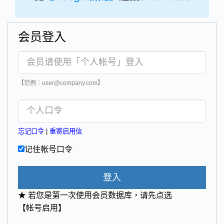
会员登入
【范例：user@company.com】
忘记口令
|
重寄启用信
记住帐号口令
登入
★ 若您是第一次使用会员数据库，请先点选
【帐号启用】