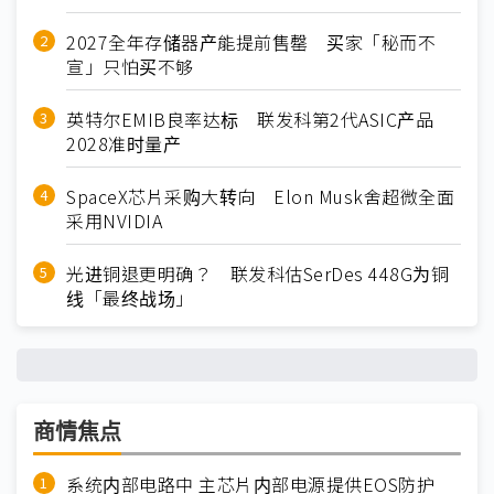
2027全年存储器产能提前售罄 买家「秘而不
宣」只怕买不够
英特尔EMIB良率达标 联发科第2代ASIC产品
2028准时量产
SpaceX芯片采购大转向 Elon Musk舍超微全面
采用NVIDIA
光进铜退更明确？ 联发科估SerDes 448G为铜
线「最终战场」
商情焦点
系统内部电路中 主芯片内部电源提供EOS防护