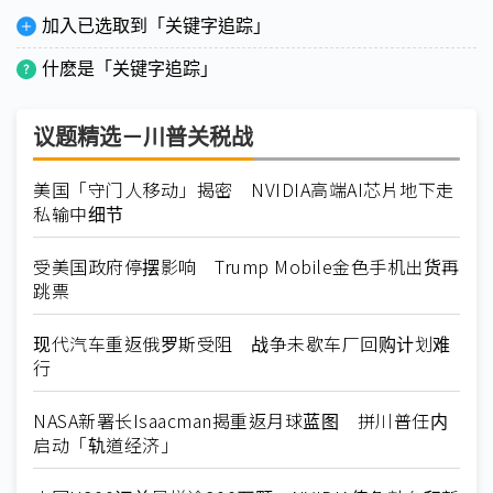
加入已选取到「关键字追踪」
什麽是「关键字追踪」
议题精选－川普关税战
美国「守门人移动」揭密 NVIDIA高端AI芯片地下走
私输中细节
受美国政府停摆影响 Trump Mobile金色手机出货再
跳票
现代汽车重返俄罗斯受阻 战争未歇车厂回购计划难
行
NASA新署长Isaacman揭重返月球蓝图 拼川普任内
启动「轨道经济」