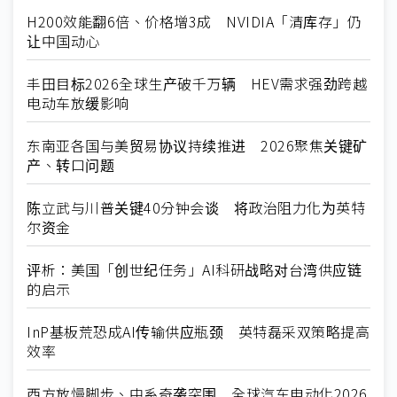
H200效能翻6倍、价格增3成 NVIDIA「清库存」仍
让中国动心
丰田目标2026全球生产破千万辆 HEV需求强劲跨越
电动车放缓影响
东南亚各国与美贸易协议持续推进 2026聚焦关键矿
产、转口问题
陈立武与川普关键40分钟会谈 将政治阻力化为英特
尔资金
评析：美国「创世纪任务」AI科研战略对台湾供应链
的启示
InP基板荒恐成AI传输供应瓶颈 英特磊采双策略提高
效率
西方放慢脚步、中系奇袭突围 全球汽车电动化2026