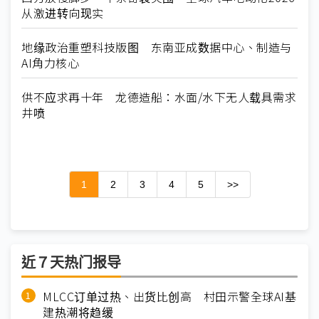
从激进转向现实
地缘政治重塑科技版图 东南亚成数据中心、制造与
AI角力核心
供不应求再十年 龙德造船：水面/水下无人载具需求
井喷
1
2
3
4
5
>>
近７天热门报导
MLCC订单过热、出货比创高 村田示警全球AI基
建热潮将趋缓