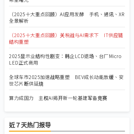
（2025十大重点回顾）AI应用发酵 手机、通讯、XR
全景解析
（2025十大重点回顾）关税战与AI需求下 IT供应链
结构重塑
2025显示业结构性剧变：韩企LCD退场、台厂Micro
LED正式商用
全球车市2025加速战略重塑 BEV成长动能放缓、安
世芯片断供延烧
算力成国力 主权AI揭开新一轮基建军备竞赛
近７天热门报导