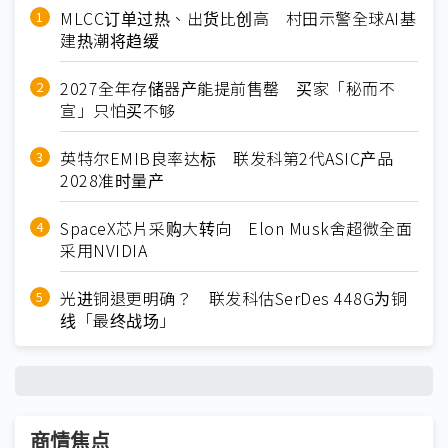
MLCC订单过热、出货比创高 村田示警全球AI基
建热潮将趋缓
2027全年存储器产能提前售罄 买家「秘而不
宣」只怕买不够
英特尔EMIB良率达标 联发科第2代ASIC产品
2028准时量产
SpaceX芯片采购大转向 Elon Musk舍超微全面
采用NVIDIA
光进铜退更明确？ 联发科估SerDes 448G为铜
线「最终战场」
商情焦点