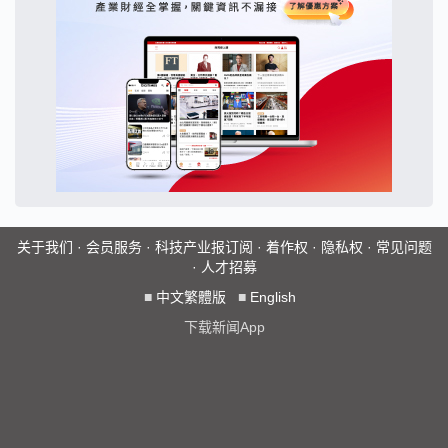
关于我们
·
会员服务
·
科技产业报订阅
·
着作权
·
隐私权
·
常见问题
·
人才招募
■
中文繁體版
■
English
下载新闻App