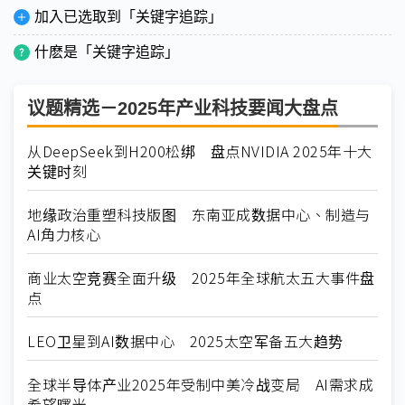
加入已选取到「关键字追踪」
什麽是「关键字追踪」
议题精选－2025年产业科技要闻大盘点
从DeepSeek到H200松绑 盘点NVIDIA 2025年十大
关键时刻
地缘政治重塑科技版图 东南亚成数据中心、制造与
AI角力核心
商业太空竞赛全面升级 2025年全球航太五大事件盘
点
LEO卫星到AI数据中心 2025太空军备五大趋势
全球半导体产业2025年受制中美冷战变局 AI需求成
希望曙光