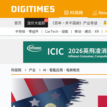
科技网
Res
257
首页
涨价大追踪
《百年，并不孤寂》产业导读
半导体．零组件
｜
CarTech．绿能
｜
移动．通讯．XR
｜
科技网
产业
AI．智能应用．电商物流