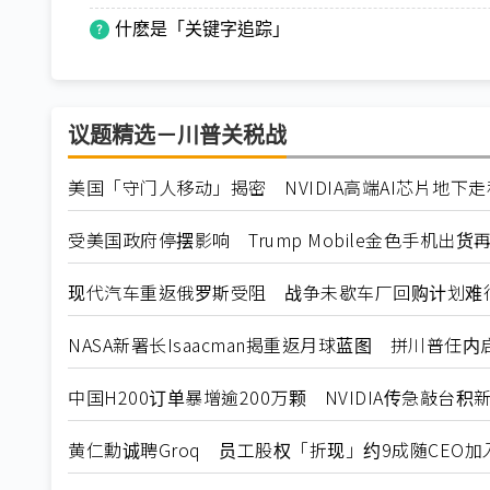
什麽是「关键字追踪」
议题精选－川普关税战
美国「守门人移动」揭密 NVIDIA高端AI芯片地下
受美国政府停摆影响 Trump Mobile金色手机出货
现代汽车重返俄罗斯受阻 战争未歇车厂回购计划难
NASA新署长Isaacman揭重返月球蓝图 拼川普任
中国H200订单暴增逾200万颗 NVIDIA传急敲台积
黄仁勳诚聘Groq 员工股权「折现」约9成随CEO加入N