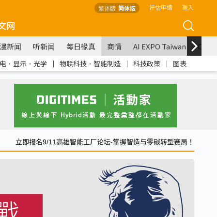
评估申请
登入
繁体版
简体版
文网
漫新闻
听新闻
每日椽真
商情
AI EXPO Taiwan
COM
电．显示．光学
｜
物联科技．智能制造
｜
科技政策
｜
图表
立即报名9/11高雄智能工厂论坛-掌握智造与零碳转型赛局！