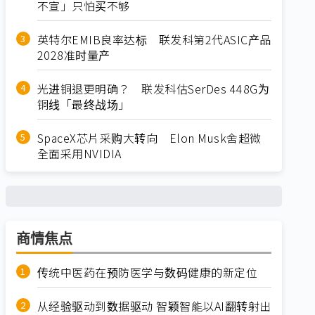
不宣」只怕买不够
英特尔EMIB良率达标 联发科第2代ASIC产品
2028准时量产
光进铜退更明确？ 联发科估SerDes 448G为
铜线「最终战场」
SpaceX芯片采购大转向 Elon Musk舍超微
全面采用NVIDIA
商情焦点
传统中医药在预防医学与数码健康的新定位
从经验驱动到数据驱动 智颖智能以AI翻转射出