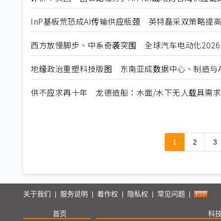
InP基板荒恐成AI传输供应瓶颈 英特磊采双策略提
西方放慢脚步、中系奇袭突围 全球汽车电动化202
地缘政治重塑科技版图 东南亚成数据中心、制造与A
供不应求再十年 龙德造船：水面/水下无人载具需
1
2
3
关于我们
服务说明
着作权
隐私权
常见问题
|
|
|
|
|
首页
科