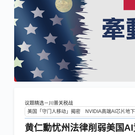
议题精选－川普关税战
黄仁勳忧州法律削弱美国A