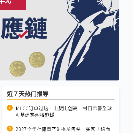
近７天热门报导
MLCC订单过热、出货比创高 村田示警全球
AI基建热潮将趋缓
2027全年存储器产能提前售罄 买家「秘而