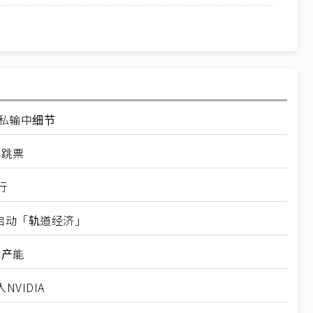
走私输中细节
再跳票
行
内启动「轨道经济」
新产能
VIDIA