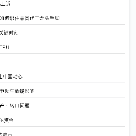
起上诉
规如何绑住晶圆代工龙头手脚
十大关键时刻
TPU
仍让中国动心
越电动车放缓影响
矿产、转口问题
尔资金
的启示