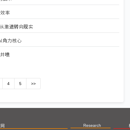
高效率
6从激进转向现实
I角力核心
求井喷
4
5
>>
Research
技网