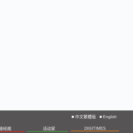
■
中文繁體版
■
English
DIGITIMES
椽经阁
活动家