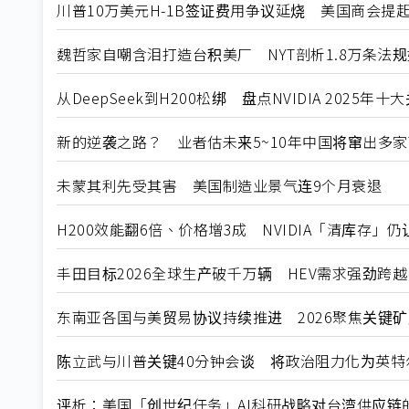
川普10万美元H-1B签证费用争议延烧 美国商会提
魏哲家自嘲含泪打造台积美厂 NYT剖析1.8万条法
从DeepSeek到H200松绑 盘点NVIDIA 2025年
新的逆袭之路？ 业者估未来5~10年中国将窜出多家
未蒙其利先受其害 美国制造业景气连9个月衰退
H200效能翻6倍、价格增3成 NVIDIA「清库存」
丰田目标2026全球生产破千万辆 HEV需求强劲跨
东南亚各国与美贸易协议持续推进 2026聚焦关键
陈立武与川普关键40分钟会谈 将政治阻力化为英特
评析：美国「创世纪任务」AI科研战略对台湾供应链