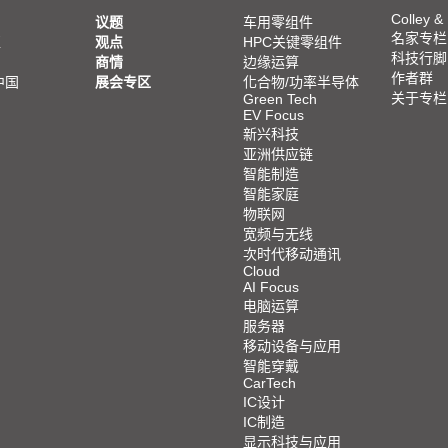
Colley &
议题
车用零组件
名家专栏
亚
观点
HPC关键零组件
科技行脚
商情
边缘运算
作者群
中国
展会专区
化合物/功率半导体
关于专栏
Green Tech
EV Focus
新兴科技
亚洲供应链
智能制造
智能家庭
物联网
宽频与无线
次时代移动通讯
Cloud
AI Focus
电脑运算
服务器
移动设备与应用
智能穿戴
CarTech
IC设计
IC制造
显示科技与应用