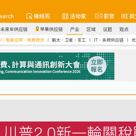
earch
椽经阁
活动家
影音
英
未来车供应链
苹果供应链
产业
区域
议题
观点
AI．智能应用．电商物流
｜
航太．卫星．军工
｜
IT．系统供应链
｜
光