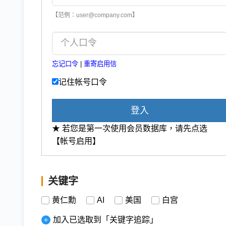
【范例：user@company.com】
忘记口令
|
重寄启用信
记住帐号口令
登入
★ 若您是第一次使用会员数据库，请先点选
【帐号启用】
关键字
黄仁勳
AI
美国
白宫
加入已选取到「关键字追踪」