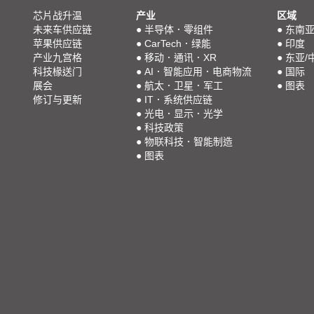
芯片战升温
产业
区域
未来车供应链
●
半导体．零组件
●
东南
苹果供应链
●
CarTech．绿能
●
印度
产业九宫格
●
移动．通讯．XR
●
东亚/
科技椽送门
●
AI．智能应用．电商物流
●
国际
展会
●
航太．卫星．军工
●
图表
修订与更新
●
IT．系统供应链
●
光电．显示．光学
●
科技政策
●
物联科技．智能制造
●
图表