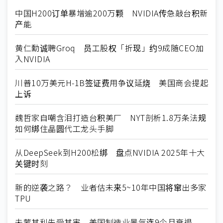
中国H200订单暴增逾200万颗 NVIDIA传急敲台积新
产能
黄仁勳诚聘Groq 员工股权「折现」约9成随CEO加
入NVIDIA
川普10万美元H-1B签证费用争议延烧 美国商会提起
上诉
魏哲家自嘲含泪打造台积美厂 NYT剖析1.8万条法规
如何绑住晶圆代工龙头手脚
从DeepSeek到H200松绑 盘点NVIDIA 2025年十大
关键时刻
新的逆袭之路？ 业者估未来5~10年中国将窜出多家
TPU
未蒙其利先受其害 美国制造业景气连9个月衰退