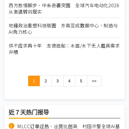
西方放慢脚步、中系奇袭突围 全球汽车电动化2026
从激进转向现实
地缘政治重塑科技版图 东南亚成数据中心、制造与
AI角力核心
供不应求再十年 龙德造船：水面/水下无人载具需求
井喷
1
2
3
4
5
>>
近７天热门报导
MLCC订单过热、出货比创高 村田示警全球AI基