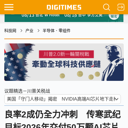
科技网
产业
半导体．零组件
议题精选－川普关税战
良率2成仍全力冲刺 传寒武纪
目标2026年交付50万颗AI芯片