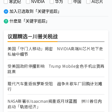
寒武纪
NVIDIA
华为
中国
AI芯片
加入已选取到「关键字追踪」
什麽是「关键字追踪」
议题精选－川普关税战
美国「守门人移动」揭密 NVIDIA高端AI芯片地下走
私输中细节
受美国政府停摆影响 Trump Mobile金色手机出货再
跳票
现代汽车重返俄罗斯受阻 战争未歇车厂回购计划难
行
NASA新署长Isaacman揭重返月球蓝图 拼川普任内
启动「轨道经济」