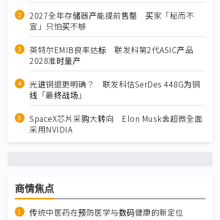
2027全年存储器产能提前售罄 买家「秘而不
宣」只怕买不够
英特尔EMIB良率达标 联发科第2代ASIC产品
2028准时量产
光进铜退更明确？ 联发科估SerDes 448G为铜
线「最终战场」
SpaceX芯片采购大转向 Elon Musk舍超微全面
采用NVIDIA
商情焦点
传统中医药在预防医学与数码健康的新定位