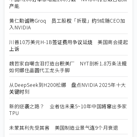
产能
黄仁勳诚聘Groq 员工股权「折现」约9成随CEO加
入NVIDIA
川普10万美元H-1B签证费用争议延烧 美国商会提起
上诉
魏哲家自嘲含泪打造台积美厂 NYT剖析1.8万条法规
如何绑住晶圆代工龙头手脚
从DeepSeek到H200松绑 盘点NVIDIA 2025年十大
关键时刻
新的逆袭之路？ 业者估未来5~10年中国将窜出多家
TPU
未蒙其利先受其害 美国制造业景气连9个月衰退