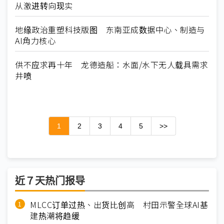
从激进转向现实
地缘政治重塑科技版图 东南亚成数据中心、制造与
AI角力核心
供不应求再十年 龙德造船：水面/水下无人载具需求
井喷
1
2
3
4
5
>>
近７天热门报导
MLCC订单过热、出货比创高 村田示警全球AI基
建热潮将趋缓