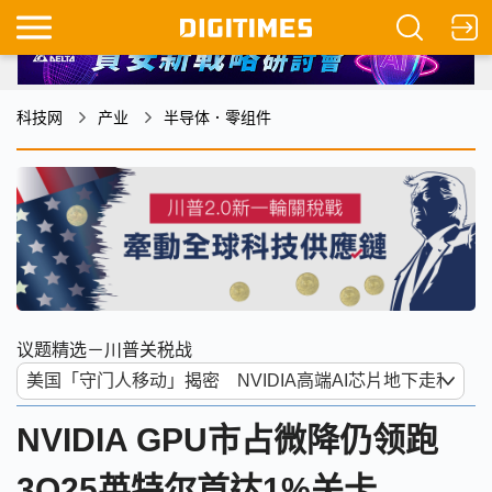
科技网
产业
半导体．零组件
议题精选－川普关税战
NVIDIA GPU市占微降仍领跑
3Q25英特尔首达1%关卡