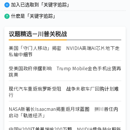
加入已选取到「关键字追踪」
什麽是「关键字追踪」
议题精选－川普关税战
美国「守门人移动」揭密 NVIDIA高端AI芯片地下走
私输中细节
受美国政府停摆影响 Trump Mobile金色手机出货再
跳票
现代汽车重返俄罗斯受阻 战争未歇车厂回购计划难
行
NASA新署长Isaacman揭重返月球蓝图 拼川普任内
启动「轨道经济」
中国H200订单暴增逾200万颗 NVIDIA传急敲台积新