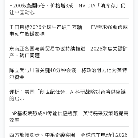
H200效能翻6倍、价格增3成 NVIDIA「清库存」仍
让中国动心
丰田目标2026全球生产破千万辆 HEV需求强劲跨越
电动车放缓影响
东南亚各国与美贸易协议持续推进 2026聚焦关键矿
产、转口问题
陈立武与川普关键40分钟会谈 将政治阻力化为英特
尔资金
评析：美国「创世纪任务」AI科研战略对台湾供应链
的启示
InP基板荒恐成AI传输供应瓶颈 英特磊采双策略提高
效率
西方放慢脚步、中系奇袭突围 全球汽车电动化2026