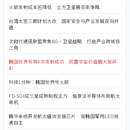
火箭发射成本若降低 立方卫星将百家争鸣
台湾太空三期计划大改 国家安全与产业发展双向并
进
次时代通讯联盟聚焦6G、卫星战略 打造产业跨域铁
三角
韩国世界号第4次发射成功 民营宇宙价值链大放异
彩
科技1分钟：韩国世界号火箭
FD-SOI成三星成熟制程主力 偕意法半导体布局航太
商机
韩华系统开发航太级收发器芯片 促韩国军用LEO技
术自主