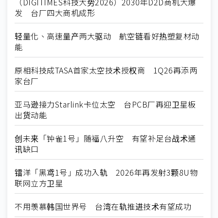
（DIGITIMES科技大势2026）2030年D2D商机大爆
发 台厂四大商机成形
轻量化、高速量产两大驱动 航空链看好热塑复材动
能
原相科技成TASA首家太空技术授权商 1Q26再添两
家台厂
亚马逊接力Starlink卡位太空 台PCB厂再迎卫星板
出货动能
创未来「钟雀1号」随福八升空 有望补足台战术通
讯缺口
镭洋「黑鸢1号」成功入轨 2026年再发射3颗8U物
联网立方卫星
不用羡慕韩国世界号 台湾在轨推进技术有望成功