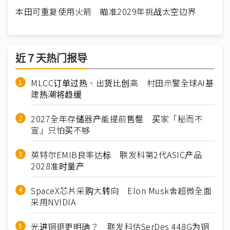
本田可重复使用火箭 瞄准2029年挑战太空边界
近７天热门报导
MLCC订单过热、出货比创高 村田示警全球AI基
建热潮将趋缓
2027全年存储器产能提前售罄 买家「秘而不
宣」只怕买不够
英特尔EMIB良率达标 联发科第2代ASIC产品
2028准时量产
SpaceX芯片采购大转向 Elon Musk舍超微全面
采用NVIDIA
光进铜退更明确？ 联发科估SerDes 448G为铜