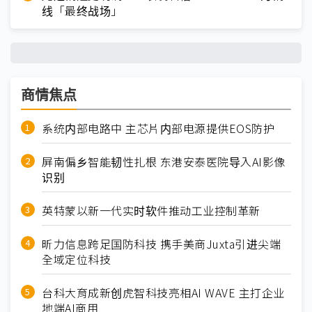
线「最终战场」
商情焦点
系统内部电路中 主芯片内部电源提供EOS防护
屏南偏乡智能韧性扎根 东港安泰医院导入AI影像
识别
英特蒙以新一代实时软件推动工业控制革新
昕力信息跨足国防科技 携手美商Juxta引进尖端
全域定位科技
台科大育成新创虎智科技亮相AI WAVE 主打企业
地端AI商用