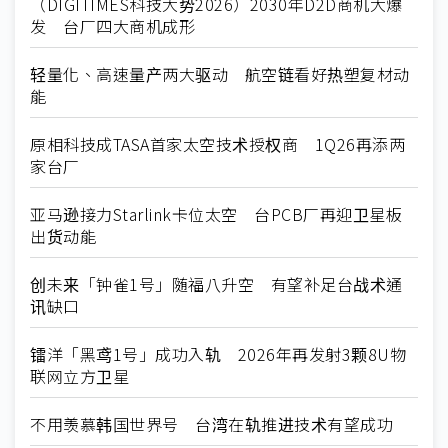
（DIGITIMES科技大势2026）2030年D2D商机大爆
发 台厂四大商机成形
轻量化、高速量产两大驱动 航空链看好热塑复材动
能
原相科技成TASA首家太空技术授权商 1Q26再添两
家台厂
亚马逊接力Starlink卡位太空 台PCB厂再迎卫星板
出货动能
创未来「钟雀1号」随福八升空 有望补足台战术通
讯缺口
镭洋「黑鸢1号」成功入轨 2026年再发射3颗8U物
联网立方卫星
不用羡慕韩国世界号 台湾在轨推进技术有望成功