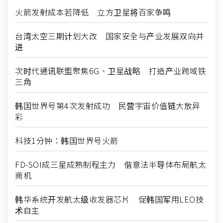
火箭发射成本若降低 立方卫星将百家争鸣
台湾太空三期计划大改 国家安全与产业发展双向并
进
次时代通讯联盟聚焦6G、卫星战略 打造产业跨域铁
三角
韩国世界号第4次发射成功 民营宇宙价值链大放异
彩
科技1分钟：韩国世界号火箭
FD-SOI成三星成熟制程主力 偕意法半导体布局航太
商机
韩华系统开发航太级收发器芯片 促韩国军用LEO技
术自主