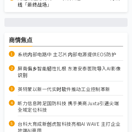
线「最终战场」
商情焦点
系统内部电路中 主芯片内部电源提供EOS防护
屏南偏乡智能韧性扎根 东港安泰医院导入AI影像
识别
英特蒙以新一代实时软件推动工业控制革新
昕力信息跨足国防科技 携手美商Juxta引进尖端
全域定位科技
台科大育成新创虎智科技亮相AI WAVE 主打企业
地端AI商用