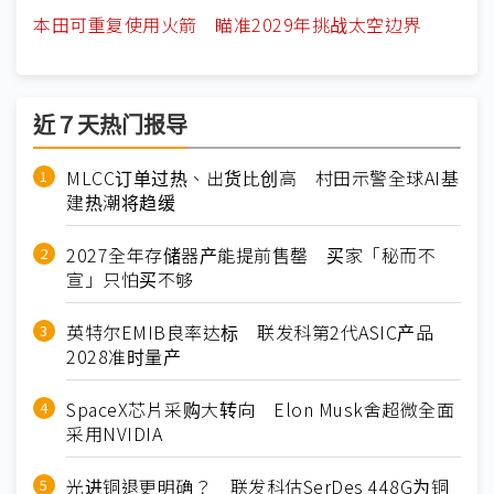
本田可重复使用火箭 瞄准2029年挑战太空边界
近７天热门报导
MLCC订单过热、出货比创高 村田示警全球AI基
建热潮将趋缓
2027全年存储器产能提前售罄 买家「秘而不
宣」只怕买不够
英特尔EMIB良率达标 联发科第2代ASIC产品
2028准时量产
SpaceX芯片采购大转向 Elon Musk舍超微全面
采用NVIDIA
光进铜退更明确？ 联发科估SerDes 448G为铜