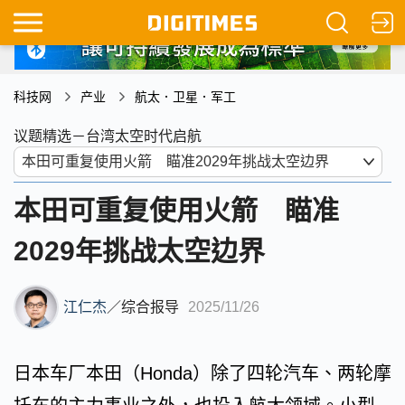
科技网
产业
航太．卫星．军工
议题精选－台湾太空时代启航
本田可重复使用火箭 瞄准
2029年挑战太空边界
江仁杰
／
综合报导
2025/11/26
日本车厂本田（Honda）除了四轮汽车、两轮摩