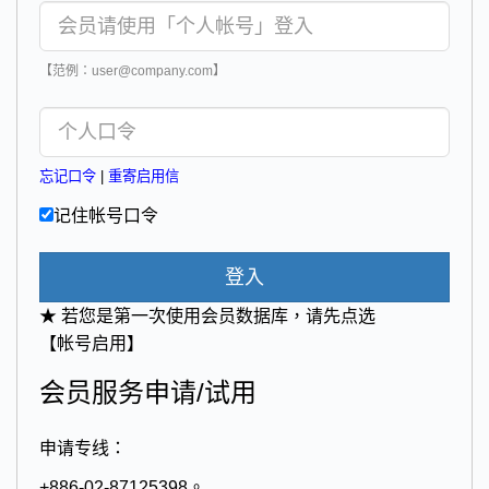
【范例：user@company.com】
忘记口令
|
重寄启用信
记住帐号口令
登入
★ 若您是第一次使用会员数据库，请先点选
【帐号启用】
会员服务申请/试用
申请专线：
+886-02-87125398。