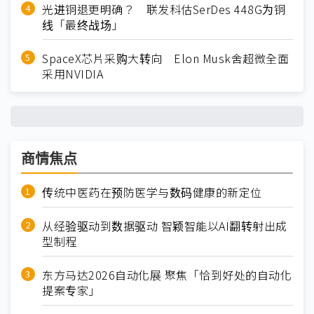
光进铜退更明确？ 联发科估SerDes 448G为铜
线「最终战场」
SpaceX芯片采购大转向 Elon Musk舍超微全面
采用NVIDIA
商情焦点
传统中医药在预防医学与数码健康的新定位
从经验驱动到数据驱动 智颖智能以AI翻转射出成
型制程
东方马达2026自动化展 聚焦「恰到好处的自动化
提案专家」