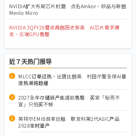
NVIDIA扩大布局芯片封测 点名Amkor、矽品与新创
Menlo Micro
NVIDIA 3QFY26营收再创历史新高 AI芯片需求爆
发、云端GPU售罄
近７天热门报导
MLCC订单过热、出货比创高 村田示警全球AI基
建热潮将趋缓
2027全年存储器产能提前售罄 买家「秘而不
宣」只怕买不够
英特尔EMIB良率达标 联发科第2代ASIC产品
2028准时量产