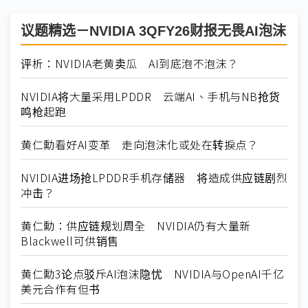
议题精选－NVIDIA 3QFY26财报无畏AI泡沫
评析：NVIDIA老黄卖瓜 AI到底泡不泡沫？
NVIDIA将大量采用LPDDR 云端AI、手机与NB抢货
鸣枪起跑
黄仁勳看好AI变革 走向泡沫化或处在转捩点？
NVIDIA进场抢LPDDR手机存储器 将造成供应链剧烈
冲击？
黄仁勳：供应链规划周全 NVIDIA仍有大量新
Blackwell可供销售
黄仁勳3论点驳斥AI泡沫隐忧 NVIDIA与OpenAI千亿
美元合作有但书