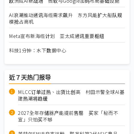
欧洲成AI新战场 微软与Google加码布局基础设施
AI浪潮推动通讯海缆需求飙升 东方风能扩大船队规
模抢占商机
Meta宣布新海缆计划 亚太成通讯重要枢纽
科技1分钟：水下数据中心
近７天热门报导
MLCC订单过热、出货比创高 村田示警全球AI基
建热潮将趋缓
2027全年存储器产能提前售罄 买家「秘而不
宣」只怕买不够
英特尔EMIB良率达标 联发科第2代ASIC产品