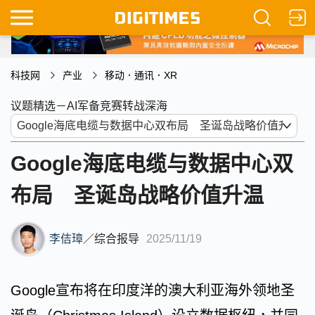
科技网
产业
移动．通讯．XR
议题精选－AI军备竞赛转战深海
Google海底电缆与数据中心双
布局 圣诞岛战略价值升温
李佶璋
／
综合报导
2025/11/19
Google宣布将在印度洋的澳大利亚海外领地圣