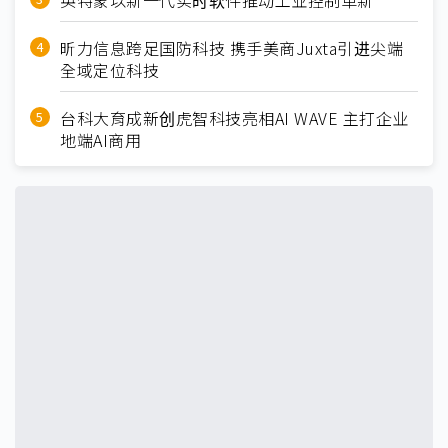
英特蒙以新一代实时软件推动工业控制革新
昕力信息跨足国防科技 携手美商Juxta引进尖端
全域定位科技
台科大育成新创虎智科技亮相AI WAVE 主打企业
地端AI商用