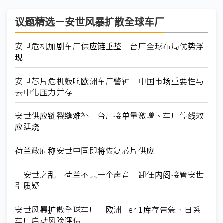
议题精选－安世风暴扩散全球车厂
安世危机加剧车厂供应链重整 台厂全球布局优势浮
现
安世芯片危机敲响欧洲车厂警钟 中国市场重要性与
去中化压力并存
安世供应链裂缝难补 台厂接单量激增、车厂停线效
应延烧
荷兰政府称安世中国即将恢复芯片供应
「安世之乱」荷兰不只一个声音 卸任内阁接管安世
引质疑
安世风暴扩散全球车厂 欧洲Tier 1库存告急、日系
车厂启动风险评估