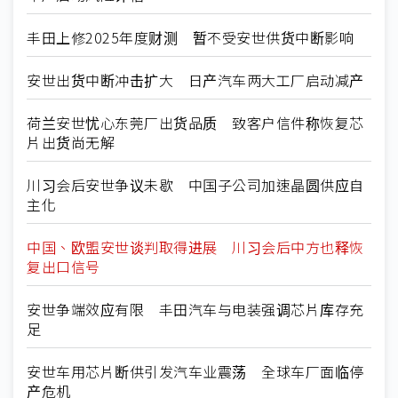
丰田上修2025年度财测 暂不受安世供货中断影响
安世出货中断冲击扩大 日产汽车两大工厂启动减产
荷兰安世忧心东莞厂出货品质 致客户信件称恢复芯
片出货尚无解
川习会后安世争议未歇 中国子公司加速晶圆供应自
主化
中国、欧盟安世谈判取得进展 川习会后中方也释恢
复出口信号
安世争端效应有限 丰田汽车与电装强调芯片库存充
足
安世车用芯片断供引发汽车业震荡 全球车厂面临停
产危机