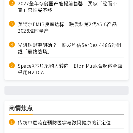
2027全年存储器产能提前售罄 买家「秘而不
宣」只怕买不够
英特尔EMIB良率达标 联发科第2代ASIC产品
2028准时量产
光进铜退更明确？ 联发科估SerDes 448G为铜
线「最终战场」
SpaceX芯片采购大转向 Elon Musk舍超微全面
采用NVIDIA
商情焦点
传统中医药在预防医学与数码健康的新定位