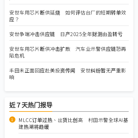
安世车用芯片断供延烧 如何评估台厂的短期转单效
应？
安世争端冲击供应链 日产2025全年财测由盈转亏
安世车用芯片断供冲击扩散 汽车业示警供应链恐再
陷危机
丰田未正面回应赴美投资传闻 安世纠纷暂无严重影
响
近７天热门报导
MLCC订单过热、出货比创高 村田示警全球AI基
建热潮将趋缓