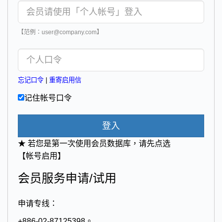
【范例：user@company.com】
忘记口令
|
重寄启用信
记住帐号口令
登入
★ 若您是第一次使用会员数据库，请先点选
【帐号启用】
会员服务申请/试用
申请专线：
+886-02-87125398。