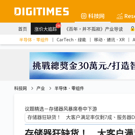
科技网
Res
259
首页
涨价大追踪
《百年，并不孤寂》产业导读
半导体．零组件
｜
CarTech．绿能
｜
移动．通讯．XR
｜
科技网
产业
半导体．零组件
议题精选－存储器风暴席卷中下游
存储器狂缺货！ 大客户满