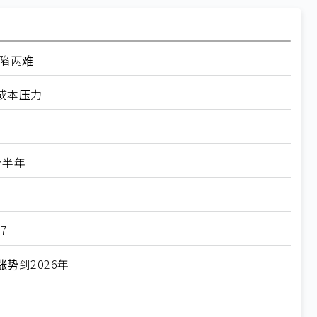
陷两难
成本压力
少半年
7
势到2026年