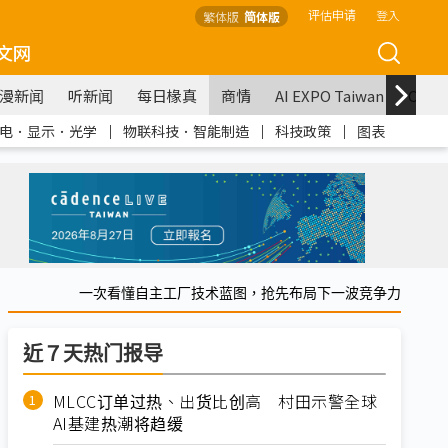
评估申请
登入
繁体版
简体版
文网
漫新闻
听新闻
每日椽真
商情
AI EXPO Taiwan
COM
电．显示．光学
｜
物联科技．智能制造
｜
科技政策
｜
图表
一次看懂自主工厂技术蓝图，抢先布局下一波竞争力
近７天热门报导
MLCC订单过热、出货比创高 村田示警全球
AI基建热潮将趋缓