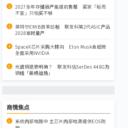
2027全年存储器产能提前售罄 买家「秘而
不宣」只怕买不够
英特尔EMIB良率达标 联发科第2代ASIC产品
2028准时量产
SpaceX芯片采购大转向 Elon Musk舍超微
全面采用NVIDIA
光进铜退更明确？ 联发科估SerDes 448G为
铜线「最终战场」
商情焦点
系统内部电路中 主芯片内部电源提供EOS防
护