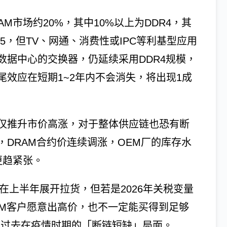
M市场约20%，其中10%以上为DDR4，其
R5，但TV、网通、消费性或IPC等利基型应用
数据中心的交换器，仍延续采用DDR4规模，
效应在短期1~2年内不会消失，将出现1成
仅推升市价高涨，对于整体供应链也恐有断
，DRAM合约价连续调涨，OEM厂的库存水
更趋紧张。
在上半年展开拉货，但若是2026年关税变量
EM客户愿意出高价，也不一定能买得到足够
比过去在疫情时期的「断链短缺」局面。