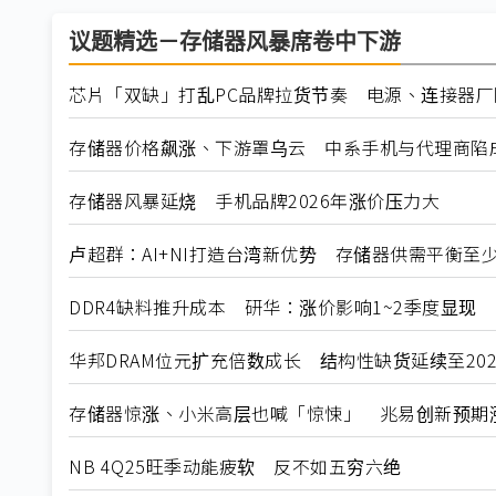
议题精选－存储器风暴席卷中下游
芯片「双缺」打乱PC品牌拉货节奏 电源、连接器厂
存储器价格飙涨、下游罩乌云 中系手机与代理商陷
存储器风暴延烧 手机品牌2026年涨价压力大
卢超群：AI+NI打造台湾新优势 存储器供需平衡至
DDR4缺料推升成本 研华：涨价影响1~2季度显现
华邦DRAM位元扩充倍数成长 结构性缺货延续至202
存储器惊涨、小米高层也喊「惊悚」 兆易创新预期涨
NB 4Q25旺季动能疲软 反不如五穷六绝