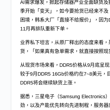
AI需求爆发，掀起存储器产业全面缺货及
季开始「变天」，如今要抢货已经来不及
困境，韩系大厂「直接不给报价」，因为D
11月再排队重新下单。
业界私下坦言，从原厂释出的态度来看，
货，「如果真有急单需求，就直接按照现
从现货市场来看，DDR5价格从9月底呈
较于9月DDR5 16Gb价格约在7~8美
DDR5将会继续缺货上涨。
据悉，三星电子（Samsung Electro
劲，以及产能优先转向先进制程，服务器