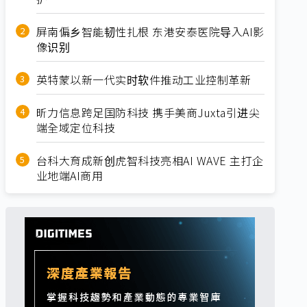
屏南偏乡智能韧性扎根 东港安泰医院导入AI影
像识别
英特蒙以新一代实时软件推动工业控制革新
昕力信息跨足国防科技 携手美商Juxta引进尖
端全域定位科技
台科大育成新创虎智科技亮相AI WAVE 主打企
业地端AI商用