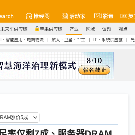
earch
椽经阁
活动家
影音
英
未来车供应链
苹果供应链
产业
区域
议题
观点
AI．智能应用．电商物流
｜
航太．卫星．军工
｜
IT．系统供应链
｜
光
足率仅剩7成、服务器DRAM