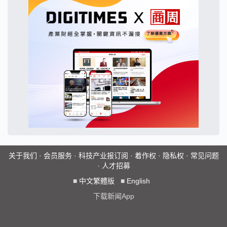
关于我们
·
会员服务
·
科技产业报订阅
·
着作权
·
隐私权
·
常见问题
·
人才招募
■
中文繁體版
■
English
下载新闻App