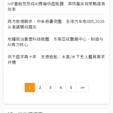
InP基板荒恐成AI传输供应瓶颈 英特磊采双策略提高
效率
西方放慢脚步、中系奇袭突围 全球汽车电动化2026
从激进转向现实
地缘政治重塑科技版图 东南亚成数据中心、制造与
AI角力核心
供不应求再十年 龙德造船：水面/水下无人载具需求
井喷
1
2
3
4
5
>>