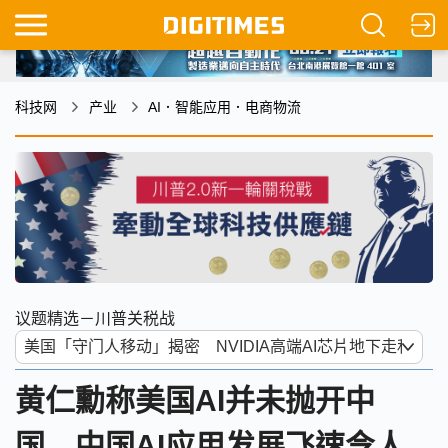
科技网
产业
AI．智能应用．电商物流
议题精选－川普关税战
黄仁勳称美国AI并未抛开中
国 中国AI应用发展飞速令人