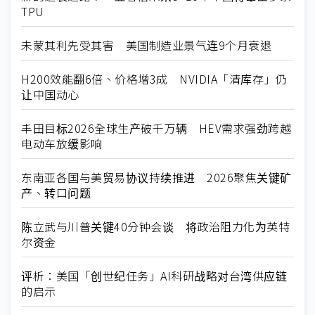
TPU
未蒙其利先受其害 美国制造业景气连9个月衰退
H200效能翻6倍、价格增3成 NVIDIA「清库存」仍
让中国动心
丰田目标2026全球生产破千万辆 HEV需求强劲跨越
电动车放缓影响
东南亚各国与美贸易协议持续推进 2026聚焦关键矿
产、转口问题
陈立武与川普关键40分钟会谈 将政治阻力化为英特
尔资金
评析：美国「创世纪任务」AI科研战略对台湾供应链
的启示