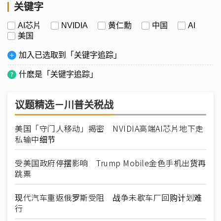
关键字
AI芯片
NVIDIA
黄仁勳
中国
AI
美国
加入已选取到「关键字追踪」
什麽是「关键字追踪」
议题精选－川普关税战
美国「守门人移动」揭密 NVIDIA高端AI芯片地下走
私输中细节
受美国政府停摆影响 Trump Mobile金色手机出货再
跳票
现代汽车重返俄罗斯受阻 战争未歇车厂回购计划难
行