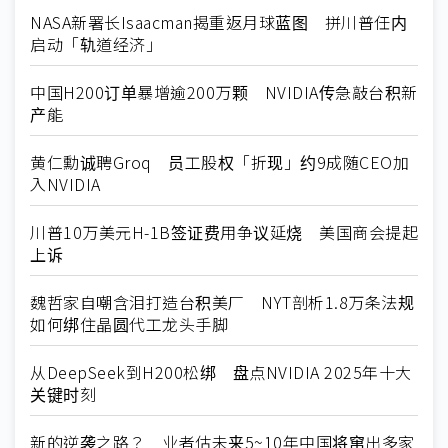
NASA新署长Isaacman揭重返月球蓝图 拼川普任内
启动「轨道经济」
中国H200订单暴增逾200万颗 NVIDIA传急敲台积新
产能
黄仁勳诚聘Groq 员工股权「折现」约9成随CEO加
入NVIDIA
川普10万美元H-1B签证费用争议延烧 美国商会提起
上诉
魏哲家自嘲含泪打造台积美厂 NYT剖析1.8万条法规
如何绑住晶圆代工龙头手脚
从DeepSeek到H200松绑 盘点NVIDIA 2025年十大
关键时刻
新的逆袭之路？ 业者估未来5~10年中国将窜出多家