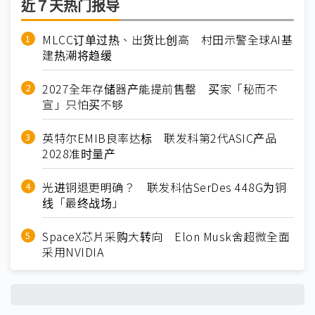
近７天热门报导
MLCC订单过热、出货比创高 村田示警全球AI基
建热潮将趋缓
2027全年存储器产能提前售罄 买家「秘而不
宣」只怕买不够
英特尔EMIB良率达标 联发科第2代ASIC产品
2028准时量产
光进铜退更明确？ 联发科估SerDes 448G为铜
线「最终战场」
SpaceX芯片采购大转向 Elon Musk舍超微全面
采用NVIDIA