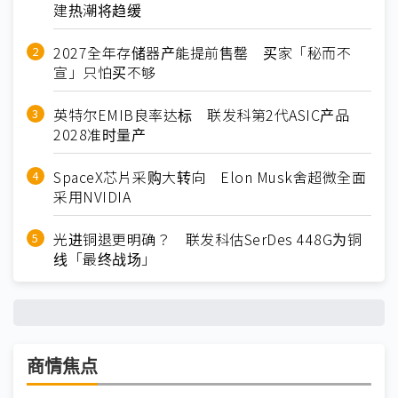
建热潮将趋缓
2027全年存储器产能提前售罄 买家「秘而不
宣」只怕买不够
英特尔EMIB良率达标 联发科第2代ASIC产品
2028准时量产
SpaceX芯片采购大转向 Elon Musk舍超微全面
采用NVIDIA
光进铜退更明确？ 联发科估SerDes 448G为铜
线「最终战场」
商情焦点