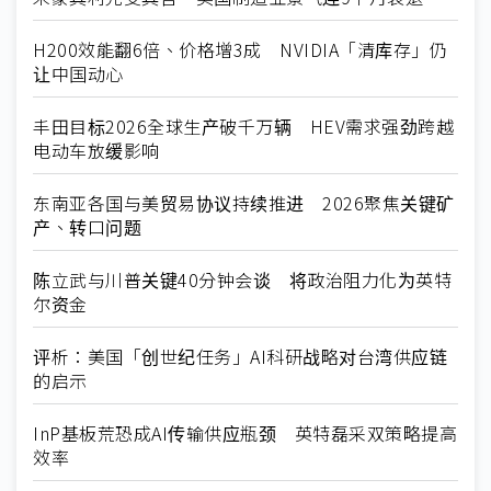
H200效能翻6倍、价格增3成 NVIDIA「清库存」仍
让中国动心
丰田目标2026全球生产破千万辆 HEV需求强劲跨越
电动车放缓影响
东南亚各国与美贸易协议持续推进 2026聚焦关键矿
产、转口问题
陈立武与川普关键40分钟会谈 将政治阻力化为英特
尔资金
评析：美国「创世纪任务」AI科研战略对台湾供应链
的启示
InP基板荒恐成AI传输供应瓶颈 英特磊采双策略提高
效率