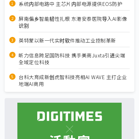
系统内部电路中 主芯片内部电源提供EOS防护
屏南偏乡智能韧性扎根 东港安泰医院导入AI影像
识别
英特蒙以新一代实时软件推动工业控制革新
昕力信息跨足国防科技 携手美商Juxta引进尖端
全域定位科技
台科大育成新创虎智科技亮相AI WAVE 主打企业
地端AI商用