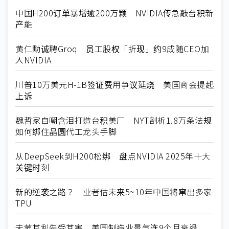
中国H200订单暴增逾200万颗 NVIDIA传急敲台积新
产能
黄仁勳诚聘Groq 员工股权「折现」约9成随CEO加
入NVIDIA
川普10万美元H-1B签证费用争议延烧 美国商会提起
上诉
魏哲家自嘲含泪打造台积美厂 NYT剖析1.8万条法规
如何绑住晶圆代工龙头手脚
从DeepSeek到H200松绑 盘点NVIDIA 2025年十大
关键时刻
新的逆袭之路？ 业者估未来5~10年中国将窜出多家
TPU
未蒙其利先受其害 美国制造业景气连9个月衰退