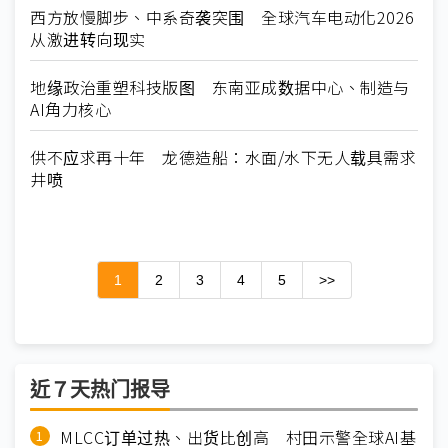
西方放慢脚步、中系奇袭突围 全球汽车电动化2026
从激进转向现实
地缘政治重塑科技版图 东南亚成数据中心、制造与
AI角力核心
供不应求再十年 龙德造船：水面/水下无人载具需求
井喷
1
2
3
4
5
>>
近７天热门报导
MLCC订单过热、出货比创高 村田示警全球AI基