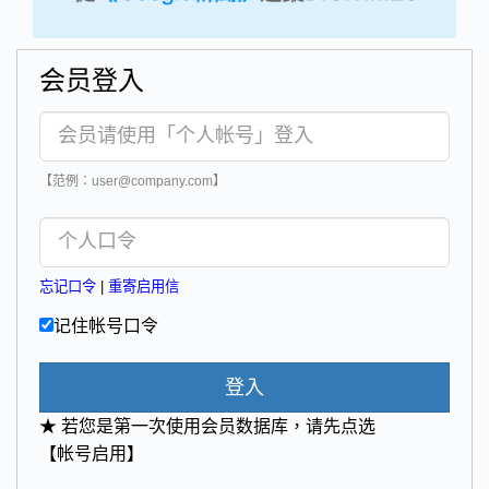
会员登入
【范例：user@company.com】
忘记口令
|
重寄启用信
记住帐号口令
登入
★ 若您是第一次使用会员数据库，请先点选
【帐号启用】