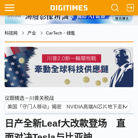
科技网
产业
CarTech．绿能
议题精选－川普关税战
日产全新Leaf大改款登场 直
面对决Tesla与比亚迪