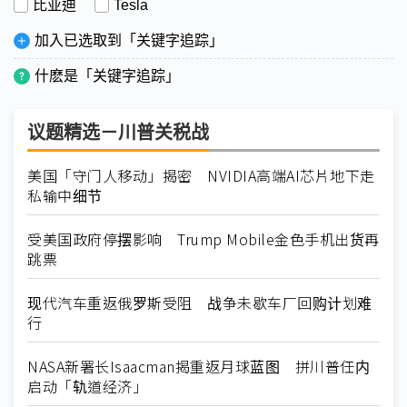
比亚迪
Tesla
加入已选取到「关键字追踪」
什麽是「关键字追踪」
议题精选－川普关税战
美国「守门人移动」揭密 NVIDIA高端AI芯片地下走
私输中细节
受美国政府停摆影响 Trump Mobile金色手机出货再
跳票
现代汽车重返俄罗斯受阻 战争未歇车厂回购计划难
行
NASA新署长Isaacman揭重返月球蓝图 拼川普任内
启动「轨道经济」