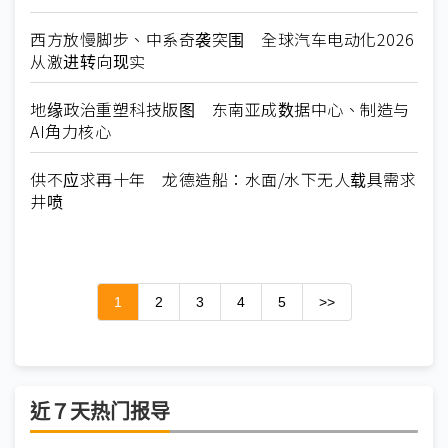
西方放慢脚步、中系奇袭突围 全球汽车电动化2026
从激进转向现实
地缘政治重塑科技版图 东南亚成数据中心、制造与
AI角力核心
供不应求再十年 龙德造船：水面/水下无人载具需求
井喷
1
2
3
4
5
>>
近７天热门报导