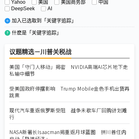
Yahoo
美国
美国商务部
中国
DeepSeek
AI
加入已选取到「关键字追踪」
什麽是「关键字追踪」
议题精选－川普关税战
美国「守门人移动」揭密 NVIDIA高端AI芯片地下走
私输中细节
受美国政府停摆影响 Trump Mobile金色手机出货再
跳票
现代汽车重返俄罗斯受阻 战争未歇车厂回购计划难
行
NASA新署长Isaacman揭重返月球蓝图 拼川普任内
启动「轨道经济」