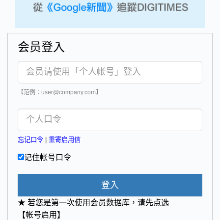
会员登入
【范例：user@company.com】
忘记口令
|
重寄启用信
记住帐号口令
登入
★ 若您是第一次使用会员数据库，请先点选
【帐号启用】