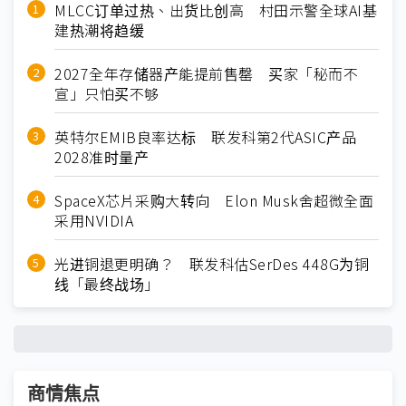
MLCC订单过热、出货比创高 村田示警全球AI基
建热潮将趋缓
2027全年存储器产能提前售罄 买家「秘而不
宣」只怕买不够
英特尔EMIB良率达标 联发科第2代ASIC产品
2028准时量产
SpaceX芯片采购大转向 Elon Musk舍超微全面
采用NVIDIA
光进铜退更明确？ 联发科估SerDes 448G为铜
线「最终战场」
商情焦点