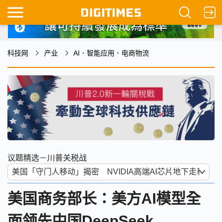
科技网
产业
AI．智能应用．电商物流
议题精选－川普关税战
美国商务部长：美方AI模型全
面领先中国DeepSeek