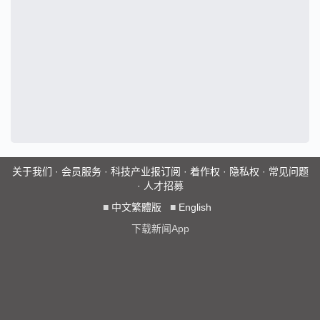
关于我们
·
会员服务
·
科技产业报订阅
·
着作权
·
隐私权
·
常见问题
·
人才招募
■
中文繁體版
■
English
下载新闻App