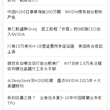
中国H200订单暴增逾200万颗 NVIDIA传急敲台积新
产能
黄仁勳诚聘Groq 员工股权「折现」约9成随CEO加
入NVIDIA
川普10万美元H-1B签证费用争议延烧 美国商会提起
上诉
魏哲家自嘲含泪打造台积美厂 NYT剖析1.8万条法规
如何绑住晶圆代工龙头手脚
从DeepSeek到H200松绑 盘点NVIDIA 2025年十大
关键时刻
新的逆袭之路？ 业者估未来5~10年中国将窜出多家
TPU