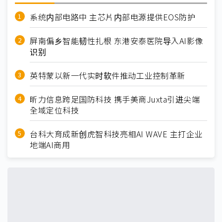
系统内部电路中 主芯片内部电源提供EOS防护
屏南偏乡智能韧性扎根 东港安泰医院导入AI影像
识别
英特蒙以新一代实时软件推动工业控制革新
昕力信息跨足国防科技 携手美商Juxta引进尖端
全域定位科技
台科大育成新创虎智科技亮相AI WAVE 主打企业
地端AI商用