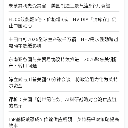
未蒙其利先受其害 美国制造业景气连9个月衰退
H200效能翻6倍、价格增3成 NVIDIA「清库存」仍
让中国动心
丰田目标2026全球生产破千万辆 HEV需求强劲跨越
电动车放缓影响
东南亚各国与美贸易协议持续推进 2026聚焦关键矿
产、转口问题
陈立武与川普关键40分钟会谈 将政治阻力化为英特
尔资金
评析：美国「创世纪任务」AI科研战略对台湾供应链
的启示
InP基板荒恐成AI传输供应瓶颈 英特磊采双策略提高
效率