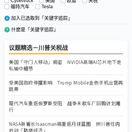
Cybertruck
美国
欧盟
关税
福特汽车
Tesla
加入已选取到「关键字追踪」
什麽是「关键字追踪」
议题精选－川普关税战
美国「守门人移动」揭密 NVIDIA高端AI芯片地下走
私输中细节
受美国政府停摆影响 Trump Mobile金色手机出货再
跳票
现代汽车重返俄罗斯受阻 战争未歇车厂回购计划难
行
NASA新署长Isaacman揭重返月球蓝图 拼川普任内
启动「轨道经济」