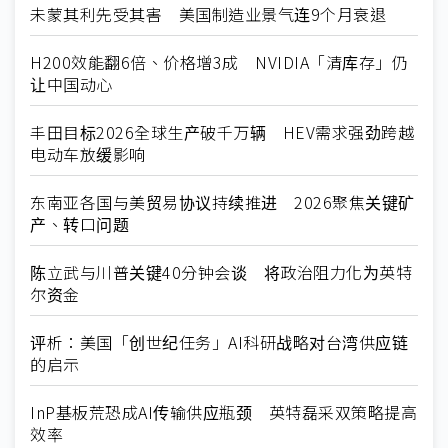
未蒙其利先受其害 美国制造业景气连9个月衰退
H200效能翻6倍、价格增3成 NVIDIA「清库存」仍
让中国动心
丰田目标2026全球生产破千万辆 HEV需求强劲跨越
电动车放缓影响
东南亚各国与美贸易协议持续推进 2026聚焦关键矿
产、转口问题
陈立武与川普关键40分钟会谈 将政治阻力化为英特
尔资金
评析：美国「创世纪任务」AI科研战略对台湾供应链
的启示
InP基板荒恐成AI传输供应瓶颈 英特磊采双策略提高
效率