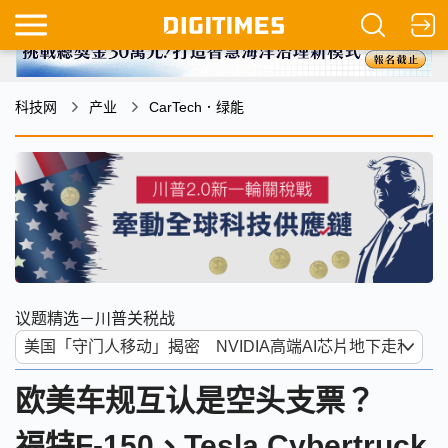
科技网
产业
CarTech．绿能
议题精选－川普关税战
欧美车规互认是空头支票？
福特F-150、Tesla Cybertruck