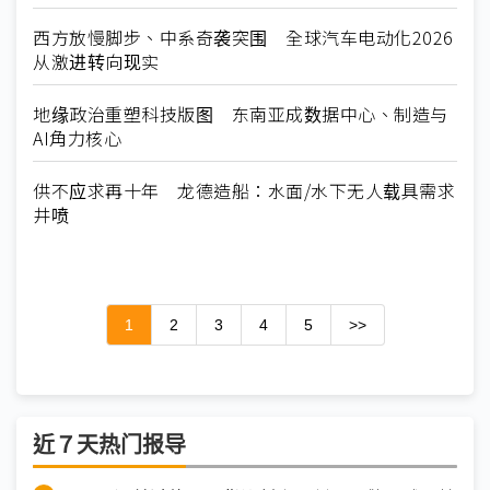
西方放慢脚步、中系奇袭突围 全球汽车电动化2026
从激进转向现实
地缘政治重塑科技版图 东南亚成数据中心、制造与
AI角力核心
供不应求再十年 龙德造船：水面/水下无人载具需求
井喷
1
2
3
4
5
>>
近７天热门报导