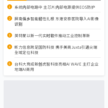
系统内部电路中 主芯片内部电源提供EOS防护
屏南偏乡智能韧性扎根 东港安泰医院导入AI影像
识别
英特蒙以新一代实时软件推动工业控制革新
昕力信息跨足国防科技 携手美商Juxta引进尖端
全域定位科技
台科大育成新创虎智科技亮相AI WAVE 主打企业
地端AI商用