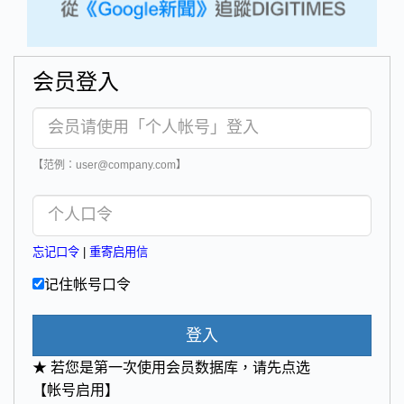
会员登入
【范例：user@company.com】
忘记口令
|
重寄启用信
记住帐号口令
登入
★ 若您是第一次使用会员数据库，请先点选
【帐号启用】