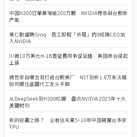
中国H200订单暴增逾200万颗 NVIDIA传急敲台积新
产能
黄仁勳诚聘Groq 员工股权「折现」约9成随CEO加
入NVIDIA
川普10万美元H-1B签证费用争议延烧 美国商会提起
上诉
魏哲家自嘲含泪打造台积美厂 NYT剖析1.8万条法规
如何绑住晶圆代工龙头手脚
从DeepSeek到H200松绑 盘点NVIDIA 2025年十大
关键时刻
新的逆袭之路？ 业者估未来5~10年中国将窜出多家
TPU