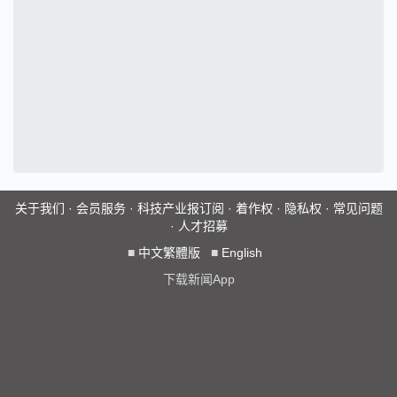
关于我们
·
会员服务
·
科技产业报订阅
·
着作权
·
隐私权
·
常见问题
·
人才招募
■
中文繁體版
■
English
下载新闻App