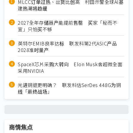
MLCC订单过热、出货比创高 村田示警全球AI基
建热潮将趋缓
2027全年存储器产能提前售罄 买家「秘而不
宣」只怕买不够
英特尔EMIB良率达标 联发科第2代ASIC产品
2028准时量产
SpaceX芯片采购大转向 Elon Musk舍超微全面
采用NVIDIA
光进铜退更明确？ 联发科估SerDes 448G为铜
线「最终战场」
商情焦点