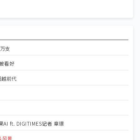
0万支
仍被看好
超越前代
ft. DIGITIMES记者 章璟
有各风景