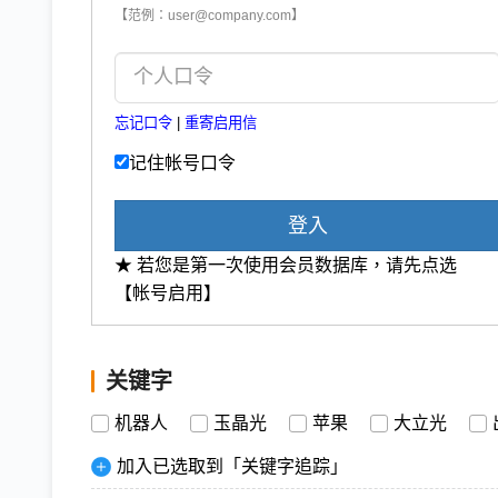
【范例：user@company.com】
忘记口令
|
重寄启用信
记住帐号口令
登入
★ 若您是第一次使用会员数据库，请先点选
【帐号启用】
关键字
机器人
玉晶光
苹果
大立光
加入已选取到「关键字追踪」