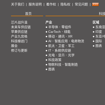
关于我们
服务说明
着作权
隐私权
常见问题
|
|
|
|
|
首页
科
芯片战升温
产业
区域
未来车供应链
●
半导体．零组件
●
东南
苹果供应链
●
CarTech．绿能
●
印度
产业九宫格
●
移动．通讯．XR
●
东亚/
科技椽送门
●
AI．智能应用．电商物流
●
国际
展会
●
航太．卫星．军工
●
图表
修订与更新
●
IT．系统供应链
●
光电．显示．光学
●
科技政策
●
物联科技．智能制造
●
图表