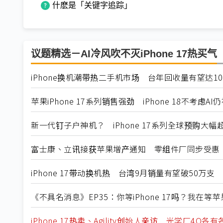
什麽是「关键字追踪」
议题精选－AI冷风吹不灭iPhone 17热买气
iPhone换机潮带热二手机市场 台年回收量有望达1
苹果iPhone 17系列销售强劲 iPhone 18不考虑AI
新一代钉子户神机？ iPhone 17系列全球预购大幅
富士康、立讯接获苹果增产通知 零组件厂同步受惠
iPhone 17带动换机热 台湾9月销量有望破50万支
《不具名消息》EP35：你等iPhone 17吗？我在等苹果AI 
iPhone 17热卖、Agility创始人亲访 光学厂4Q各