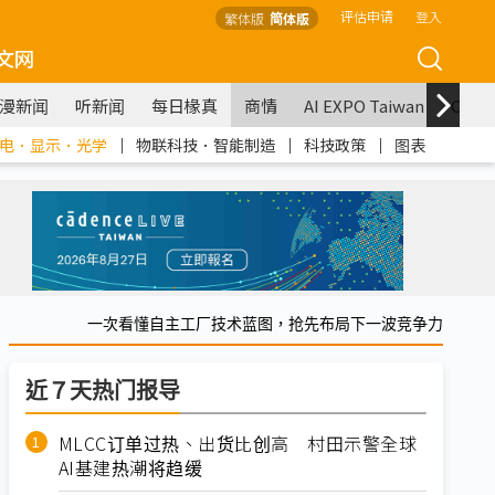
评估申请
登入
繁体版
简体版
文网
漫新闻
听新闻
每日椽真
商情
AI EXPO Taiwan
COM
电．显示．光学
｜
物联科技．智能制造
｜
科技政策
｜
图表
一次看懂自主工厂技术蓝图，抢先布局下一波竞争力
近７天热门报导
MLCC订单过热、出货比创高 村田示警全球
AI基建热潮将趋缓