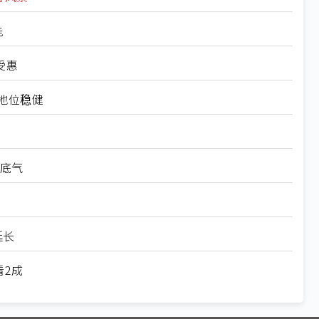
能
受惠
康地位稳健
添底气
延长
看2成