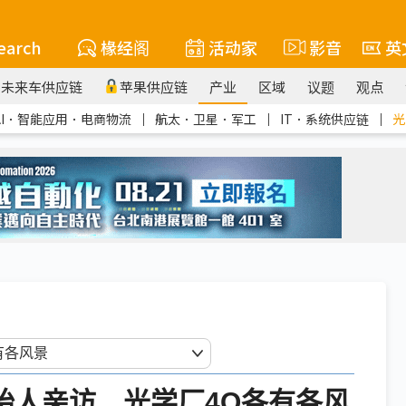
earch
椽经阁
活动家
影音
英
未来车供应链
苹果供应链
产业
区域
议题
观点
AI．智能应用．电商物流
｜
航太．卫星．军工
｜
IT．系统供应链
｜
光
ity创始人亲访 光学厂4Q各有各风