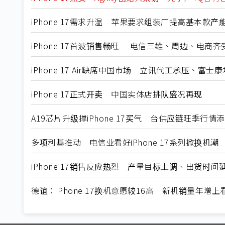
iPhone 17需求升温 苹果要求组装厂提高基本款产
iPhone 17首波销售畅旺 电信三雄、周边、电商齐
iPhone 17 Air缺席中国市场 立讯代工承压、富士
iPhone 17正式开卖 中国实体店排队盛况再现
A19芯片升级撑iPhone 17买气 台供应链旺季行情
多项利基推动 电信业看好iPhone 17系列掀换机潮
iPhone 17销售反应热烈 产量目标上调、出货时间
德谊：iPhone 17换机意愿较16高 新机销量年增上