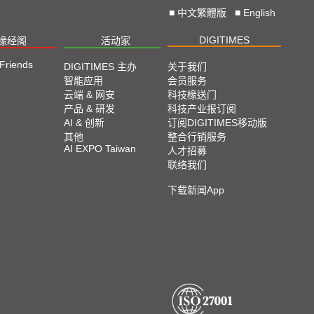
■
中文繁體版
■
English
DIGITIMES
椽经阁
活动家
 Friends
DIGITIMES 主办
关于我们
智能应用
会员服务
云端 & 网安
科技椽送门
产品 & 研发
科技产业报订阅
AI & 创新
订阅DIGITIMES移动版
其他
整合行销服务
AI EXPO Taiwan
人才招募
联络我们
下载新闻App