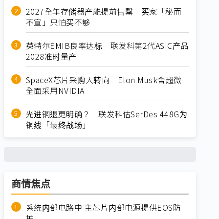
2027全年存储器产能提前售罄 买家「秘而
不宣」只怕买不够
英特尔EMIB良率达标 联发科第2代ASIC产品
2028准时量产
SpaceX芯片采购大转向 Elon Musk舍超微
全面采用NVIDIA
光进铜退更明确？ 联发科估SerDes 448G为
铜线「最终战场」
商情焦点
系统内部电路中 主芯片内部电源提供EOS防
护