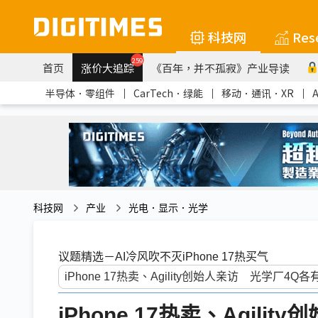
科技网
Res
259
首页
涨价大追踪
《百年，并不孤寂》产业导读
半导体．零组件
｜
CarTech．绿能
｜
移动．通讯．XR
｜
科技网
产业
光电．显示．光学
议题精选－AI冷风吹不灭iPhone 17热买气
iPhone 17热卖、Agil