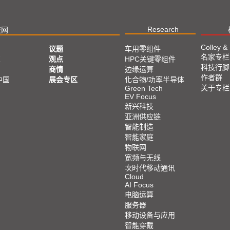
Research
技网
Colley &
议题
车用零组件
名家专栏
亚
观点
HPC关键零组件
科技行脚
商情
边缘运算
作者群
中国
展会专区
化合物/功率半导体
关于专栏
Green Tech
EV Focus
新兴科技
亚洲供应链
智能制造
智能家庭
物联网
宽频与无线
次时代移动通讯
Cloud
AI Focus
电脑运算
服务器
移动设备与应用
智能穿戴