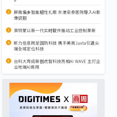
屏南偏乡智能韧性扎根 东港安泰医院导入AI影
像识别
英特蒙以新一代实时软件推动工业控制革新
昕力信息跨足国防科技 携手美商Juxta引进尖
端全域定位科技
台科大育成新创虎智科技亮相AI WAVE 主打企
业地端AI商用