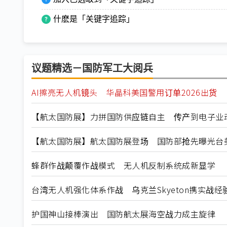
什麽是「关键字追踪」
议题精选－国防军工大阅兵
AI擦亮无人机镜头 华晶科美国警用订单2026出货
【航太国防展】力拼国防供应链自主 传产到电子业
【航太国防展】航太国防展登场 国防部抢先曝光台
蜂群作战颠覆作战模式 无人机反制系统成新显学
台湾无人机强化体系作战 乌克兰Skyeton携实战经
护国神山接棒演出 国防航太展海空战力成主旋律