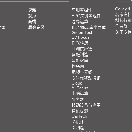
Colley &
议题
车用零组件
名家专栏
亚
观点
HPC关键零组件
科技行脚
商情
边缘运算
作者群
中国
展会专区
化合物/功率半导体
关于专栏
Green Tech
EV Focus
新兴科技
亚洲供应链
智能制造
智能家庭
物联网
宽频与无线
次时代移动通讯
Cloud
AI Focus
电脑运算
服务器
移动设备与应用
智能穿戴
CarTech
IC设计
IC制造