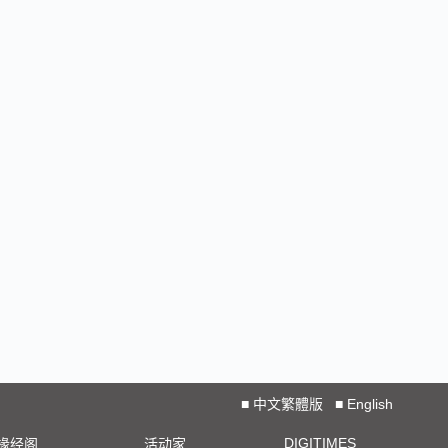
■
中文繁體版
■
English
DIGITIMES
椽经阁
活动家