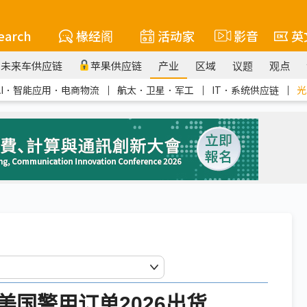
earch
椽经阁
活动家
影音
英
未来车供应链
苹果供应链
产业
区域
议题
观点
AI．智能应用．电商物流
｜
航太．卫星．军工
｜
IT．系统供应链
｜
光
美国警用订单2026出货