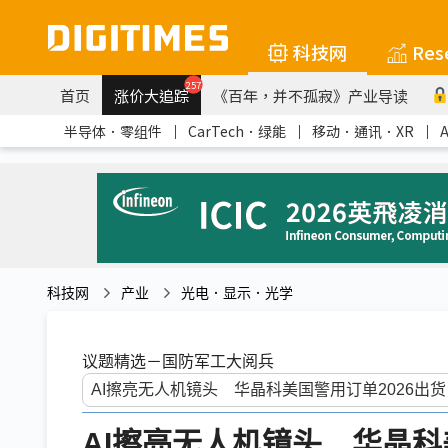
科技网
Res
257
首页
涨价大追踪
《百年，并不孤寂》产业导读
半导体．零组件
｜
CarTech．绿能
｜
移动．通讯．XR
｜
科技网
产业
光电．显示．光学
议题精选－国防军工大阅兵
AI擦亮无人机镜头 华晶科