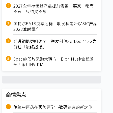
2027全年存储器产能提前售罄 买家「秘而
不宣」只怕买不够
英特尔EMIB良率达标 联发科第2代ASIC产品
2028准时量产
光进铜退更明确？ 联发科估SerDes 448G为
铜线「最终战场」
SpaceX芯片采购大转向 Elon Musk舍超微
全面采用NVIDIA
商情焦点
传统中医药在预防医学与数码健康的新定位