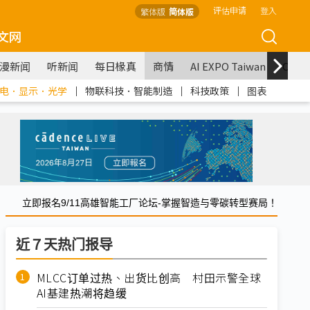
评估申请
登入
繁体版
简体版
文网
漫新闻
听新闻
每日椽真
商情
AI EXPO Taiwan
COM
电．显示．光学
｜
物联科技．智能制造
｜
科技政策
｜
图表
立即报名9/11高雄智能工厂论坛-掌握智造与零碳转型赛局！
近７天热门报导
MLCC订单过热、出货比创高 村田示警全球
AI基建热潮将趋缓