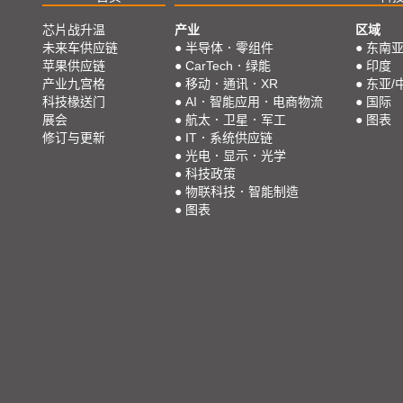
芯片战升温
产业
区域
未来车供应链
●
半导体．零组件
●
东南
苹果供应链
●
CarTech．绿能
●
印度
产业九宫格
●
移动．通讯．XR
●
东亚/
科技椽送门
●
AI．智能应用．电商物流
●
国际
展会
●
航太．卫星．军工
●
图表
修订与更新
●
IT．系统供应链
●
光电．显示．光学
●
科技政策
●
物联科技．智能制造
●
图表