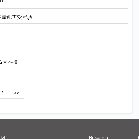
程
期量能再受考验
结合高科技
2
>>
Research
技网