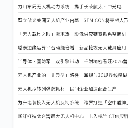
力山布局无人机动力系统 携手长荣航太、中光电
盟立偕义美闯无人机产业内幕 SEMICON将亮相人
「无人载具之眼」需求热 影像供应链紧抓系整商机
聪泰边缘运算平台动能倍增 新品抢攻无人载具应用
半导体、国防军工双引擎带动 千附精密看旺2026
无人机产业的「非典型」路径 军规与3C规界线模糊
无人机拟转列弹药耗材 民间企业加速配合生产
为升电装投入无人机反制系统 跨界打造「空中盾牌
新纤打造北台湾最大无人机中心 卡入桃竹ICT供应