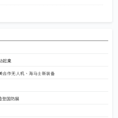
动起来
美合作无人机、海马士新装备
验登国防展