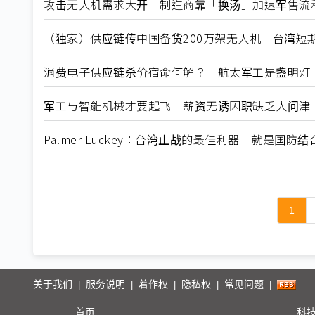
攻击无人机需求大开 制造商靠「换汤」加速军售流
（独家）供应链传中国备货200万架无人机 台湾短
消费电子供应链杀价宿命何解？ 航太军工是盏明灯
军工与智能机械才要起飞 薪资无诱因职缺乏人问津
Palmer Luckey：台湾止战的最佳利器 就是国防
1
关于我们
服务说明
着作权
隐私权
常见问题
|
|
|
|
|
首页
科