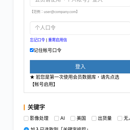
【范例：user@company.com】
忘记口令
|
重寄启用信
记住帐号口令
登入
★ 若您是第一次使用会员数据库，请先点选
【帐号启用】
关键字
影像处理
AI
美国
出货量
无
加入已选取到「关键字追踪」