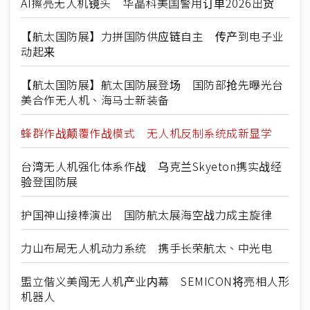
AI擦亮无人机镜头 华晶科美国警用订单2026出货
【航太国防展】力拼国防供应链自主 传产到电子业
动起来
【航太国防展】航太国防展登场 国防部抢先曝光台
美合作无人机、海马士新装备
蜂群作战颠覆作战模式 无人机反制系统成新显学
台湾无人机强化体系作战 乌克兰Skyeton携实战经
验登国防展
护国神山接棒演出 国防航太展海空战力成主旋律
力山布局无人机动力系统 携手长荣航太、中光电
盟立偕义美闯无人机产业内幕 SEMICON将亮相人形
机器人