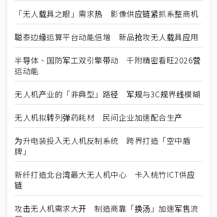
「无人载具之眼」需求热 影像供应链紧抓系整商机
聪泰边缘运算平台动能倍增 新品抢攻无人载具应用
半导体、国防军工双引擎带动 千附精密看旺2026营
运动能
无人机产业的「非典型」路径 军规与3C规界线模糊
无人机拟转列弹药耗材 民间企业加速配合生产
为升电装投入无人机反制系统 跨界打造「空中盾
牌」
新纤打造北台湾最大无人机中心 卡入桃竹ICT供应
链
攻击无人机需求大开 制造商靠「换汤」加速军售流