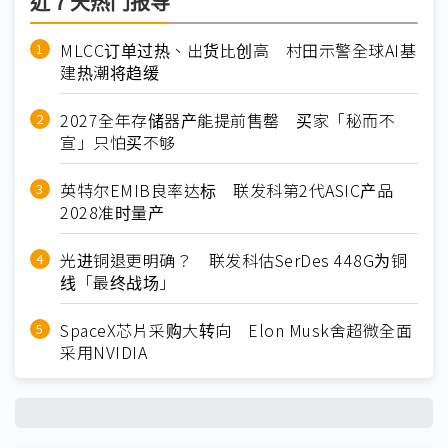
近７天热门报导
MLCC订单过热、出货比创高 村田示警全球AI基
建热潮将趋缓
2027全年存储器产能提前售罄 买家「秘而不
宣」只怕买不够
英特尔EMIB良率达标 联发科第2代ASIC产品
2028准时量产
光进铜退更明确？ 联发科估SerDes 448G为铜
线「最终战场」
SpaceX芯片采购大转向 Elon Musk舍超微全面
采用NVIDIA