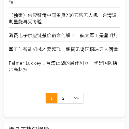
程
（独家）供应链传中国备货200万架无人机 台湾短
期量能再受考验
消费电子供应链杀价宿命何解？ 航太军工是盏明灯
军工与智能机械才要起飞 薪资无诱因职缺乏人问津
Palmer Luckey：台湾止战的最佳利器 就是国防结
合高科技
1
2
>>