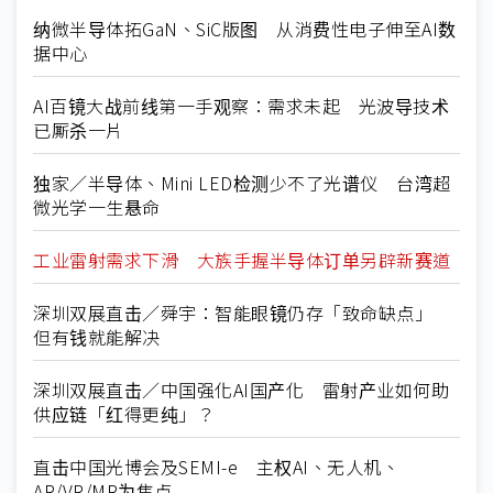
纳微半导体拓GaN、SiC版图 从消费性电子伸至AI数
据中心
AI百镜大战前线第一手观察：需求未起 光波导技术
已厮杀一片
独家／半导体、Mini LED检测少不了光谱仪 台湾超
微光学一生悬命
工业雷射需求下滑 大族手握半导体订单另辟新赛道
深圳双展直击／舜宇：智能眼镜仍存「致命缺点」
但有钱就能解决
深圳双展直击／中国强化AI国产化 雷射产业如何助
供应链「红得更纯」？
直击中国光博会及SEMI-e 主权AI、无人机、
AR/VR/MR为焦点