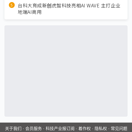
台科大育成新创虎智科技亮相AI WAVE 主打企业
地端AI商用
关于我们
·
会员服务
·
科技产业报订阅
·
着作权
·
隐私权
·
常见问题