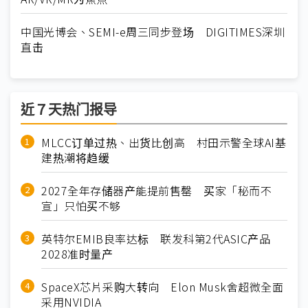
中国光博会、SEMI-e周三同步登场 DIGITIMES深圳
直击
近７天热门报导
MLCC订单过热、出货比创高 村田示警全球AI基
建热潮将趋缓
2027全年存储器产能提前售罄 买家「秘而不
宣」只怕买不够
英特尔EMIB良率达标 联发科第2代ASIC产品
2028准时量产
SpaceX芯片采购大转向 Elon Musk舍超微全面
采用NVIDIA