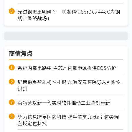
光进铜退更明确？ 联发科估SerDes 448G为铜
线「最终战场」
商情焦点
系统内部电路中 主芯片内部电源提供EOS防护
屏南偏乡智能韧性扎根 东港安泰医院导入AI影像
识别
英特蒙以新一代实时软件推动工业控制革新
昕力信息跨足国防科技 携手美商Juxta引进尖端
全域定位科技