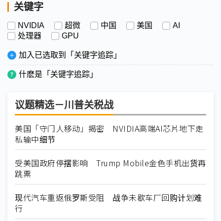
关键字
NVIDIA
超微
中国
美国
AI
处理器
GPU
加入已选取到「关键字追踪」
什麽是「关键字追踪」
议题精选－川普关税战
美国「守门人移动」揭密 NVIDIA高端AI芯片地下走
私输中细节
受美国政府停摆影响 Trump Mobile金色手机出货再
跳票
现代汽车重返俄罗斯受阻 战争未歇车厂回购计划难
行