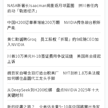
NASA新署长Isaacman揭重返月球蓝图 拼川普任内
启动「轨道经济」
中国H200订单暴增逾200万颗 NVIDIA传急敲台积新
产能
黄仁勳诚聘Groq 员工股权「折现」约9成随CEO加
入NVIDIA
川普10万美元H-1B签证费用争议延烧 美国商会提起
上诉
魏哲家自嘲含泪打造台积美厂 NYT剖析1.8万条法规
如何绑住晶圆代工龙头手脚
从DeepSeek到H200松绑 盘点NVIDIA 2025年十大
关键时刻
新的逆袭之路？ 业者估未来5~10年中国将窜出多家