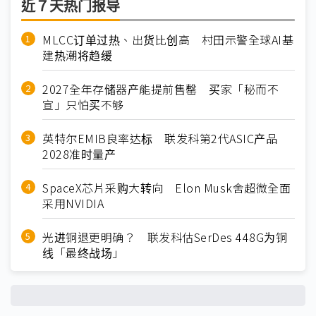
近７天热门报导
MLCC订单过热、出货比创高 村田示警全球AI基
建热潮将趋缓
2027全年存储器产能提前售罄 买家「秘而不
宣」只怕买不够
英特尔EMIB良率达标 联发科第2代ASIC产品
2028准时量产
SpaceX芯片采购大转向 Elon Musk舍超微全面
采用NVIDIA
光进铜退更明确？ 联发科估SerDes 448G为铜
线「最终战场」