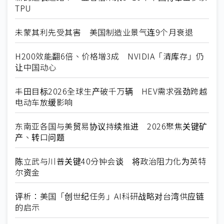
TPU
未蒙其利先受其害 美国制造业景气连9个月衰退
H200效能翻6倍、价格增3成 NVIDIA「清库存」仍
让中国动心
丰田目标2026全球生产破千万辆 HEV需求强劲跨越
电动车放缓影响
东南亚各国与美贸易协议持续推进 2026聚焦关键矿
产、转口问题
陈立武与川普关键40分钟会谈 将政治阻力化为英特
尔资金
评析：美国「创世纪任务」AI科研战略对台湾供应链
的启示