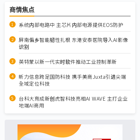
商情焦点
系统内部电路中 主芯片内部电源提供EOS防护
屏南偏乡智能韧性扎根 东港安泰医院导入AI影像
识别
英特蒙以新一代实时软件推动工业控制革新
昕力信息跨足国防科技 携手美商Juxta引进尖端
全域定位科技
台科大育成新创虎智科技亮相AI WAVE 主打企业
地端AI商用