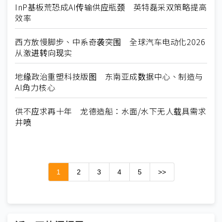
InP基板荒恐成AI传输供应瓶颈 英特磊采双策略提高
效率
西方放慢脚步、中系奇袭突围 全球汽车电动化2026
从激进转向现实
地缘政治重塑科技版图 东南亚成数据中心、制造与
AI角力核心
供不应求再十年 龙德造船：水面/水下无人载具需求
井喷
1
2
3
4
5
>>