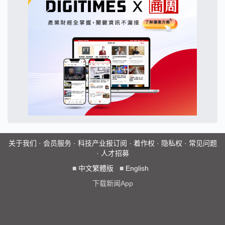
关于我们
·
会员服务
·
科技产业报订阅
·
着作权
·
隐私权
·
常见问题
·
人才招募
■
中文繁體版
■
English
下载新闻App