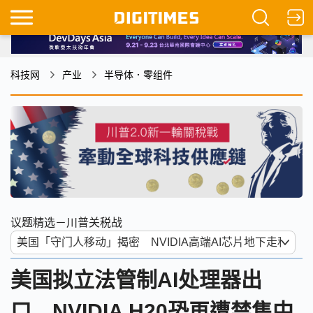
科技网
产业
半导体．零组件
议题精选－川普关税战
美国拟立法管制AI处理器出
口 NVIDIA H20恐再遭禁售中