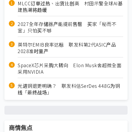
MLCC订单过热、出货比创高 村田示警全球AI基
建热潮将趋缓
2027全年存储器产能提前售罄 买家「秘而不
宣」只怕买不够
英特尔EMIB良率达标 联发科第2代ASIC产品
2028准时量产
SpaceX芯片采购大转向 Elon Musk舍超微全面
采用NVIDIA
光进铜退更明确？ 联发科估SerDes 448G为铜
线「最终战场」
商情焦点