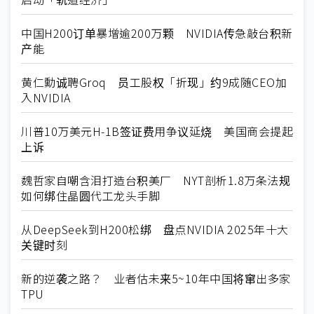
中国H200订单暴增逾200万颗 NVIDIA传急敲台积新
产能
黄仁勳诚聘Groq 员工股权「折现」约9成随CEO加
入NVIDIA
川普10万美元H-1B签证费用争议延烧 美国商会提起
上诉
魏哲家自嘲含泪打造台积美厂 NYT剖析1.8万条法规
如何绑住晶圆代工龙头手脚
从DeepSeek到H200松绑 盘点NVIDIA 2025年十大
关键时刻
新的逆袭之路？ 业者估未来5~10年中国将窜出多家
TPU