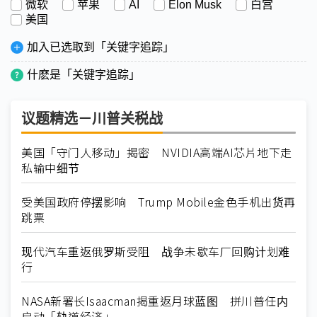
微软
苹果
AI
Elon Musk
白宫
美国
加入已选取到「关键字追踪」
什麽是「关键字追踪」
议题精选－川普关税战
美国「守门人移动」揭密 NVIDIA高端AI芯片地下走
私输中细节
受美国政府停摆影响 Trump Mobile金色手机出货再
跳票
现代汽车重返俄罗斯受阻 战争未歇车厂回购计划难
行
NASA新署长Isaacman揭重返月球蓝图 拼川普任内
启动「轨道经济」