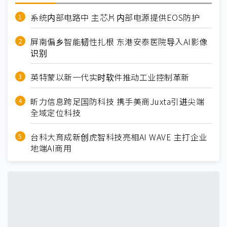
系统内部电路中 主芯片内部电源提供EOS防护
屏南偏乡智能韧性扎根 东港安泰医院导入AI影像
识别
英特蒙以新一代实时软件推动工业控制革新
昕力信息跨足国防科技 携手美商Juxta引进尖端
全域定位科技
台科大育成新创虎智科技亮相AI WAVE 主打企业
地端AI商用