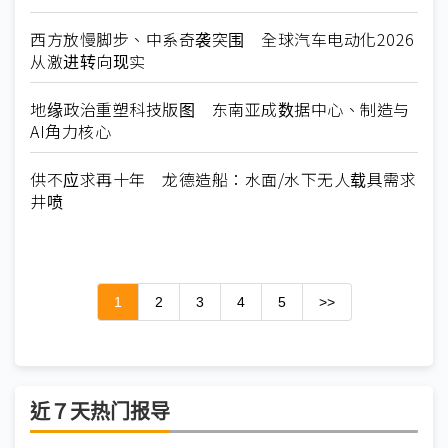
西方放慢脚步、中系奇袭突围 全球汽车电动化2026
从激进转向现实
地缘政治重塑科技版图 东南亚成数据中心、制造与
AI角力核心
供不应求再十年 龙德造船：水面/水下无人载具需求
井喷
1
2
3
4
5
>>
近７天热门报导