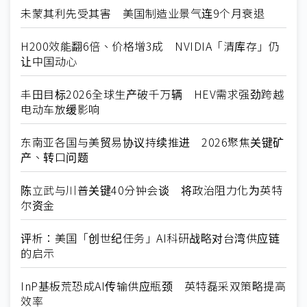
未蒙其利先受其害 美国制造业景气连9个月衰退
H200效能翻6倍、价格增3成 NVIDIA「清库存」仍
让中国动心
丰田目标2026全球生产破千万辆 HEV需求强劲跨越
电动车放缓影响
东南亚各国与美贸易协议持续推进 2026聚焦关键矿
产、转口问题
陈立武与川普关键40分钟会谈 将政治阻力化为英特
尔资金
评析：美国「创世纪任务」AI科研战略对台湾供应链
的启示
InP基板荒恐成AI传输供应瓶颈 英特磊采双策略提高
效率