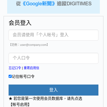
会员登入
【范例：user@company.com】
忘记口令
|
重寄启用信
记住帐号口令
登入
★ 若您是第一次使用会员数据库，请先点选
【帐号启用】