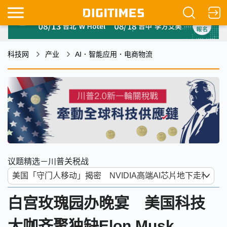
科技网
产业
AI．智能应用．电商物流
议题精选－川普关税战
白宫玫瑰园办晚宴 美国科技
大咖齐聚独缺Elon Musk