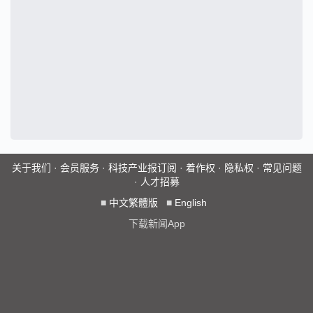
关于我们
·
会员服务
·
科技产业报订阅
·
着作权
·
隐私权
·
常见问题
·
人才招募
■
中文繁體版
■
English
下载新闻App