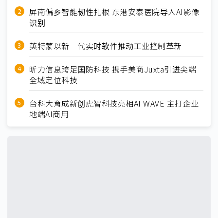
屏南偏乡智能韧性扎根 东港安泰医院导入AI影像
识别
英特蒙以新一代实时软件推动工业控制革新
昕力信息跨足国防科技 携手美商Juxta引进尖端
全域定位科技
台科大育成新创虎智科技亮相AI WAVE 主打企业
地端AI商用