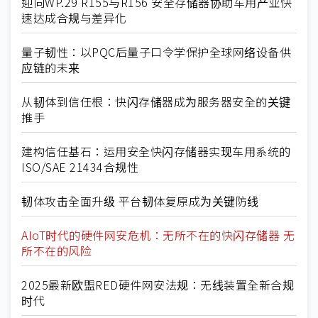
迎向WP.29 R155与R156 安全存储器协助车用产业快
速达成合规与差异化
量子韧性：以PQC后量子口令学保护全球网络设备供
应链的未来
从韧体到信任根：快闪存储器成为服务器安全的关键
推手
建构信任基石：运用安全快闪存储器实现车用系统的
ISO/SAE 21434合规性
韧体攻击全面升级 平台韧体复原成为关键防线
AIoT时代的硬件网安危机：无所不在的快闪存储器 无
所不在的风险
2025最新欧盟RED硬件网安法规：无线装置全新合规
时代