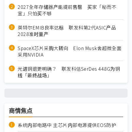
2027全年存储器产能提前售罄 买家「秘而不
宣」只怕买不够
英特尔EMIB良率达标 联发科第2代ASIC产品
2028准时量产
SpaceX芯片采购大转向 Elon Musk舍超微全面
采用NVIDIA
光进铜退更明确？ 联发科估SerDes 448G为铜
线「最终战场」
商情焦点
系统内部电路中 主芯片内部电源提供EOS防护