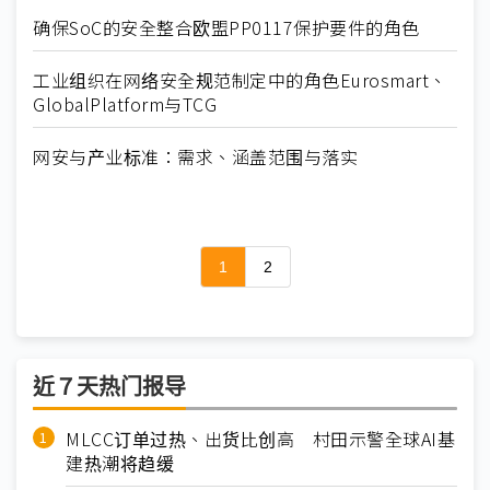
确保SoC的安全整合欧盟PP0117保护要件的角色
工业组织在网络安全规范制定中的角色Eurosmart、
GlobalPlatform与TCG
网安与产业标准：需求、涵盖范围与落实
1
2
近７天热门报导
MLCC订单过热、出货比创高 村田示警全球AI基
建热潮将趋缓