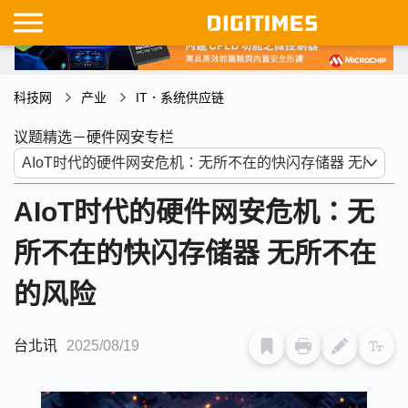
科技网
产业
IT．系统供应链
议题精选－硬件网安专栏
AIoT时代的硬件网安危机：无
所不在的快闪存储器 无所不在
的风险
台北讯
2025/08/19