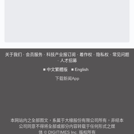
关于我们
·
会员服务
·
科技产业报订阅
·
着作权
·
隐私权
·
常见问题
·
人才招募
■
中文繁體版
■
English
下载新闻App
本网站内之全部图文，系属于大椽股份有限公司所有，非经本
公司同意不得将全部或部分内容转载于任何形式之媒
体 © DIGITIMES Inc. 版权所有