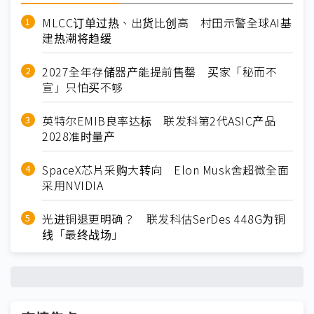
MLCC订单过热、出货比创高 村田示警全球AI基
建热潮将趋缓
2027全年存储器产能提前售罄 买家「秘而不
宣」只怕买不够
英特尔EMIB良率达标 联发科第2代ASIC产品
2028准时量产
SpaceX芯片采购大转向 Elon Musk舍超微全面
采用NVIDIA
光进铜退更明确？ 联发科估SerDes 448G为铜
线「最终战场」