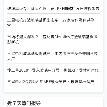
玻璃基板专利战火点燃 德LPKF向韩厂发出侵权警告
三星电机打造玻璃基板生态系 27家合作夥伴共聚一
堂
市场将迎大爆发？ 应材携Absolics打造玻璃基板微
影新机
三星电机玻璃基板将试产 年内供应样品予美国科技
大厂
传三星2028年导入玻璃中介层 挑战AI半导体新时代
三星电机2Q启动AI用ABF载板量产、玻璃基板试产
近７天热门报导