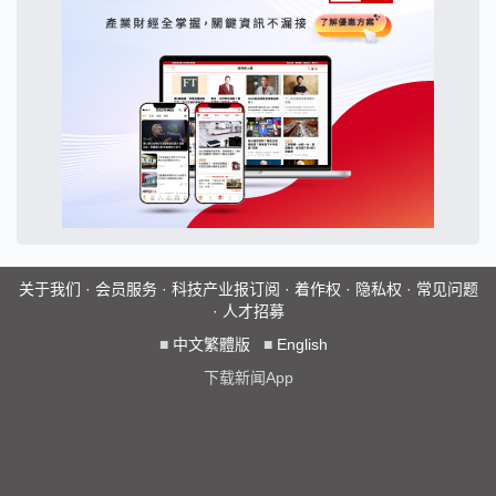
关于我们
·
会员服务
·
科技产业报订阅
·
着作权
·
隐私权
·
常见问题
·
人才招募
■
中文繁體版
■
English
下载新闻App