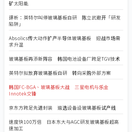
矿太阳能
评析：英特尔叫停玻璃基板自研 陈立武避开「研发
陷阱」
Absolics传大动作扩产半导体玻璃基板 迎战市场需
求升温
玻璃基板再添新阵容 韩国电池设备厂跨足TGV技术
英特尔拟放弃玻璃基板自研 转向采购外部方案
韩国FC-BGA、玻璃基板大战 三星电机与乐金
Innotek交锋
京东方跨足先进封装 遴选设备设玻璃基板试产线
速度快100万倍 日本东大与AGC研发玻璃基板超高
速加工