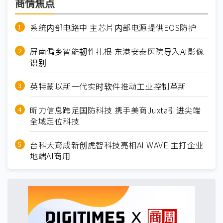
商情焦点
系统内部电路中 主芯片内部电源提供EOS防护
屏南偏乡智能韧性扎根 东港安泰医院导入AI影像
识别
英特蒙以新一代实时软件推动工业控制革新
昕力信息跨足国防科技 携手美商Juxta引进尖端
全域定位科技
台科大育成新创虎智科技亮相AI WAVE 主打企业
地端AI商用