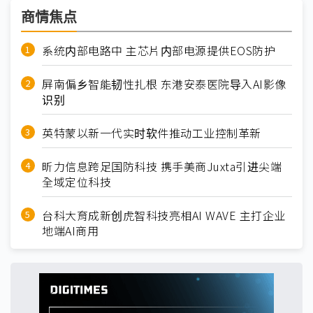
商情焦点
系统内部电路中 主芯片内部电源提供EOS防护
屏南偏乡智能韧性扎根 东港安泰医院导入AI影像
识别
英特蒙以新一代实时软件推动工业控制革新
昕力信息跨足国防科技 携手美商Juxta引进尖端
全域定位科技
台科大育成新创虎智科技亮相AI WAVE 主打企业
地端AI商用