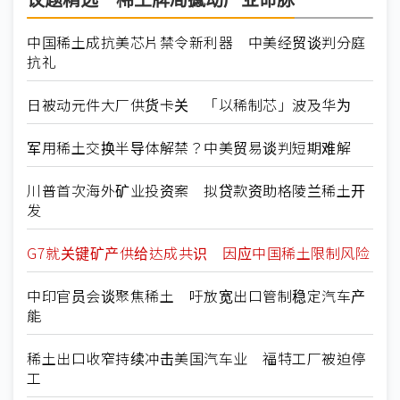
议题精选－稀土牌局撼动产业命脉
中国稀土成抗美芯片禁令新利器 中美经贸谈判分庭
抗礼
日被动元件大厂供货卡关 「以稀制芯」波及华为
军用稀土交换半导体解禁？中美贸易谈判短期难解
川普首次海外矿业投资案 拟贷款资助格陵兰稀土开
发
G7就关键矿产供给达成共识 因应中国稀土限制风险
中印官员会谈聚焦稀土 吁放宽出口管制稳定汽车产
能
稀土出口收窄持续冲击美国汽车业 福特工厂被迫停
工