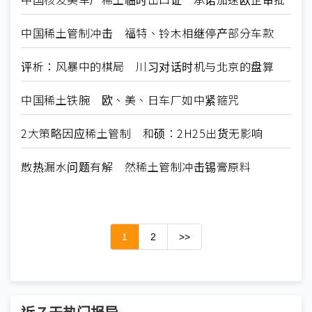
中国稀土管制冲击 福特、铃木相继停产部分车款
评析：风暴中的棋局 川习对话时机与北京的盘算
中国稀土铁腕 欧、美、日车厂如中紧箍咒
2大策略因应稀土管制 和硕：2H25出货无影响
散热漏水问题有解 然稀土管制冲击锡膏原料
1
2
>>