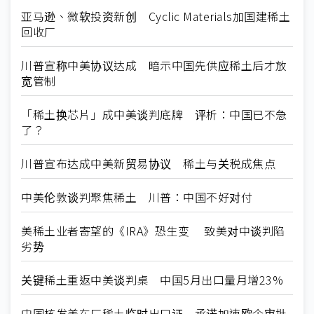
亚马逊、微软投资新创 Cyclic Materials加国建稀土
回收厂
川普宣称中美协议达成 暗示中国先供应稀土后才放
宽管制
「稀土换芯片」成中美谈判底牌 评析：中国已不急
了？
川普宣布达成中美新贸易协议 稀土与关税成焦点
中美伦敦谈判聚焦稀土 川普：中国不好对付
美稀土业者寄望的《IRA》恐生变 致美对中谈判陷
劣势
关键稀土重返中美谈判桌 中国5月出口量月增23%
中国核发美车厂稀土临时出口证 承诺加速欧企审批