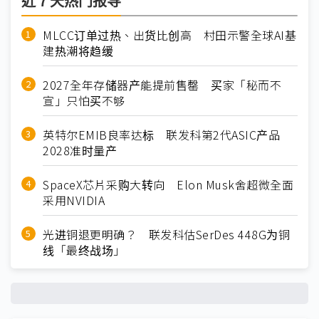
近７天热门报导
MLCC订单过热、出货比创高 村田示警全球AI基
建热潮将趋缓
2027全年存储器产能提前售罄 买家「秘而不
宣」只怕买不够
英特尔EMIB良率达标 联发科第2代ASIC产品
2028准时量产
SpaceX芯片采购大转向 Elon Musk舍超微全面
采用NVIDIA
光进铜退更明确？ 联发科估SerDes 448G为铜
线「最终战场」