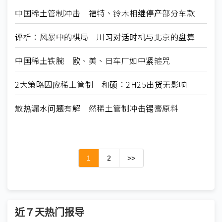
中国稀土管制冲击 福特、铃木相继停产部分车款
评析：风暴中的棋局 川习对话时机与北京的盘算
中国稀土铁腕 欧、美、日车厂如中紧箍咒
2大策略因应稀土管制 和硕：2H25出货无影响
散热漏水问题有解 然稀土管制冲击锡膏原料
1
2
>>
近７天热门报导