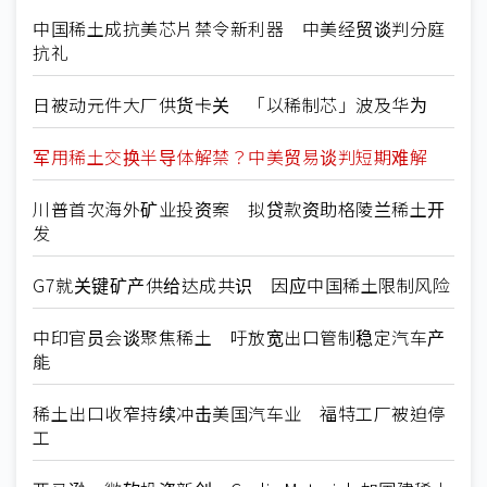
中国稀土成抗美芯片禁令新利器 中美经贸谈判分庭
抗礼
日被动元件大厂供货卡关 「以稀制芯」波及华为
军用稀土交换半导体解禁？中美贸易谈判短期难解
川普首次海外矿业投资案 拟贷款资助格陵兰稀土开
发
G7就关键矿产供给达成共识 因应中国稀土限制风险
中印官员会谈聚焦稀土 吁放宽出口管制稳定汽车产
能
稀土出口收窄持续冲击美国汽车业 福特工厂被迫停
工