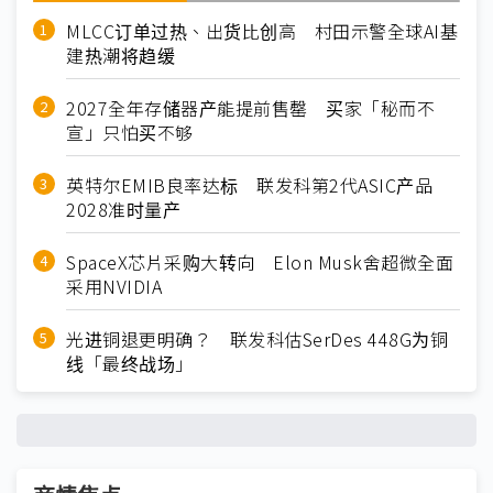
MLCC订单过热、出货比创高 村田示警全球AI基
建热潮将趋缓
2027全年存储器产能提前售罄 买家「秘而不
宣」只怕买不够
英特尔EMIB良率达标 联发科第2代ASIC产品
2028准时量产
SpaceX芯片采购大转向 Elon Musk舍超微全面
采用NVIDIA
光进铜退更明确？ 联发科估SerDes 448G为铜
线「最终战场」