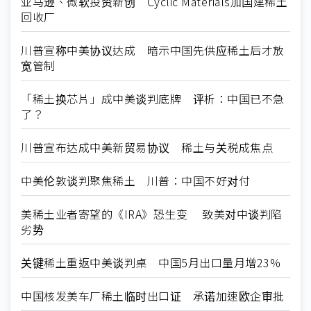
亚马逊、微软投资新创 Cyclic Materials加国建稀土
回收厂
川普宣称中美协议达成 暗示中国先供应稀土后才放
宽管制
「稀土换芯片」成中美谈判底牌 评析：中国已不急
了？
川普宣布达成中美新贸易协议 稀土与关税成焦点
中美伦敦谈判聚焦稀土 川普：中国不好对付
美稀土业者寄望的《IRA》恐生变 致美对中谈判陷
劣势
关键稀土重返中美谈判桌 中国5月出口量月增23%
中国核发美车厂稀土临时出口证 承诺加速欧企审批