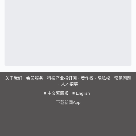
关于我们
·
会员服务
·
科技产业报订阅
·
着作权
·
隐私权
·
常见问题
·
人才招募
■
中文繁體版
■
English
下载新闻App