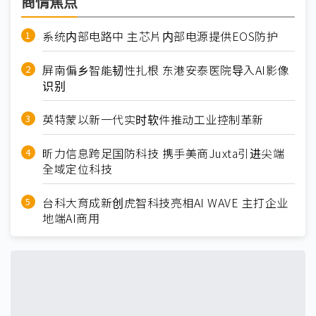
商情焦点
系统内部电路中 主芯片内部电源提供EOS防护
屏南偏乡智能韧性扎根 东港安泰医院导入AI影像
识别
英特蒙以新一代实时软件推动工业控制革新
昕力信息跨足国防科技 携手美商Juxta引进尖端
全域定位科技
台科大育成新创虎智科技亮相AI WAVE 主打企业
地端AI商用