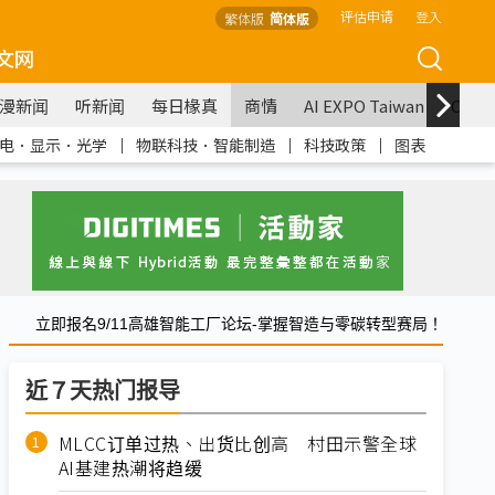
评估申请
登入
繁体版
简体版
文网
漫新闻
听新闻
每日椽真
商情
AI EXPO Taiwan
COM
电．显示．光学
｜
物联科技．智能制造
｜
科技政策
｜
图表
立即报名9/11高雄智能工厂论坛-掌握智造与零碳转型赛局！
近７天热门报导
MLCC订单过热、出货比创高 村田示警全球
AI基建热潮将趋缓