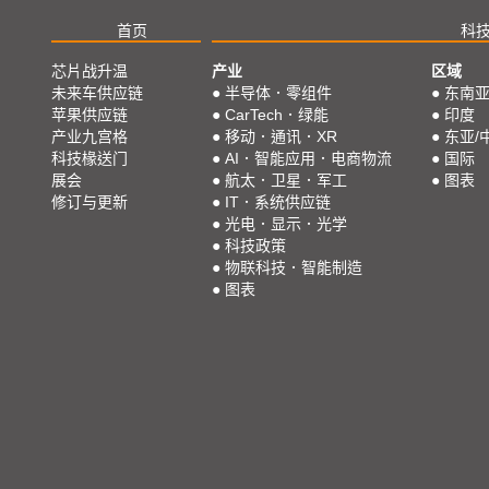
首页
科
芯片战升温
产业
区域
未来车供应链
●
半导体．零组件
●
东南
苹果供应链
●
CarTech．绿能
●
印度
产业九宫格
●
移动．通讯．XR
●
东亚/
科技椽送门
●
AI．智能应用．电商物流
●
国际
展会
●
航太．卫星．军工
●
图表
修订与更新
●
IT．系统供应链
●
光电．显示．光学
●
科技政策
●
物联科技．智能制造
●
图表