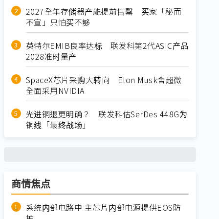
2027全年存储器产能提前售罄 买家「秘而
不宣」只怕买不够
英特尔EMIB良率达标 联发科第2代ASIC产品
2028准时量产
SpaceX芯片采购大转向 Elon Musk舍超微
全面采用NVIDIA
光进铜退更明确？ 联发科估SerDes 448G为
铜线「最终战场」
商情焦点
系统内部电路中 主芯片内部电源提供EOS防
护