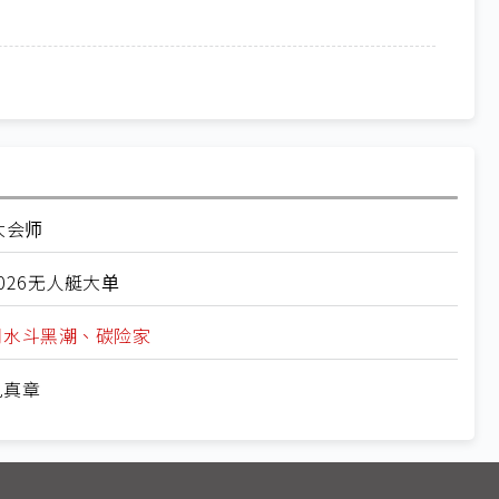
大会师
26无人艇大单
月水斗黑潮、碳险家
见真章