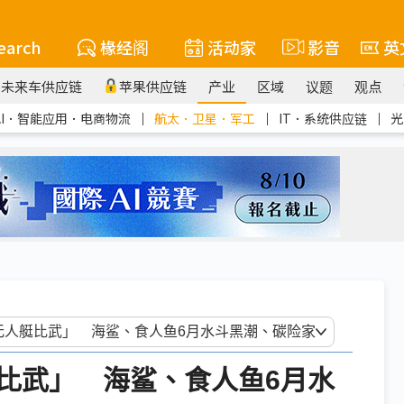
earch
椽经阁
活动家
影音
英
未来车供应链
苹果供应链
产业
区域
议题
观点
AI．智能应用．电商物流
｜
航太．卫星．军工
｜
IT．系统供应链
｜
光
比武」 海鲨、食人鱼6月水