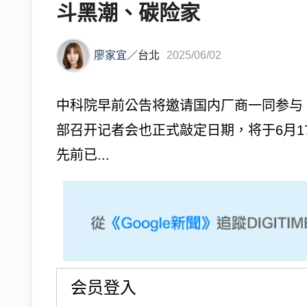
斗黑潮、碳险家
廖家宜
／
台北
2025/06/02
中科院早前公告将邀请国内厂商一同参与
部召开记者会也正式敲定日期，将于6月1
先前已...
会员登入