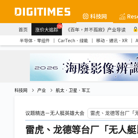
科技网
Res
259
首页
涨价大追踪
《百年，并不孤寂》产业导读
半导体．零组件
｜
CarTech．绿能
｜
移动．通讯．XR
｜
科技网
产业
航太．卫星．军工
议题精选－无人艇英雄大会
雷虎、龙德等台厂「无人艇