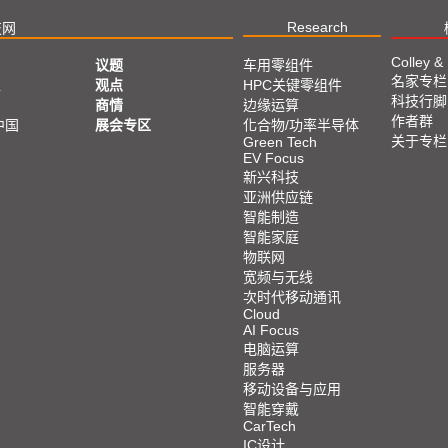
Research
技网
Colley &
议题
车用零组件
名家专栏
亚
观点
HPC关键零组件
科技行脚
商情
边缘运算
作者群
中国
展会专区
化合物/功率半导体
关于专栏
Green Tech
EV Focus
新兴科技
亚洲供应链
智能制造
智能家庭
物联网
宽频与无线
次时代移动通讯
Cloud
AI Focus
电脑运算
服务器
移动设备与应用
智能穿戴
CarTech
IC设计