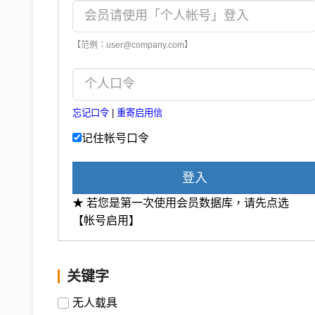
【范例：user@company.com】
忘记口令
|
重寄启用信
记住帐号口令
登入
★ 若您是第一次使用会员数据库，请先点选
【帐号启用】
关键字
无人载具