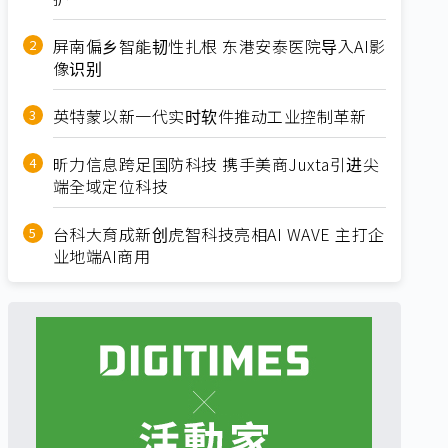
屏南偏乡智能韧性扎根 东港安泰医院导入AI影
像识别
英特蒙以新一代实时软件推动工业控制革新
昕力信息跨足国防科技 携手美商Juxta引进尖
端全域定位科技
台科大育成新创虎智科技亮相AI WAVE 主打企
业地端AI商用