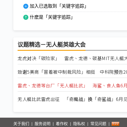
加入已选取到「关键字追踪」
什麽是「关键字追踪」
议题精选－无人艇英雄大会
龙虎对决「碳险家」 雷虎、龙德、碳基MIT无人艇
致谢5美商「冒着被中制裁风险」相挺 中科院预告20
雷虎、龙德等台厂「无人艇比武」 海鲨、食人鱼6
无人艇比武雷虎出征 「奇魔战」换「奇鲨战」6月
关于我们
服务说明
着作权
隐私权
常见问题
|
|
|
|
|