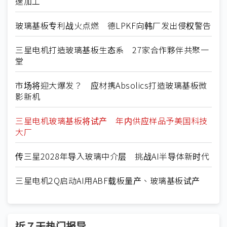
速加工
玻璃基板专利战火点燃 德LPKF向韩厂发出侵权警告
三星电机打造玻璃基板生态系 27家合作夥伴共聚一
堂
市场将迎大爆发？ 应材携Absolics打造玻璃基板微
影新机
三星电机玻璃基板将试产 年内供应样品予美国科技
大厂
传三星2028年导入玻璃中介层 挑战AI半导体新时代
三星电机2Q启动AI用ABF载板量产、玻璃基板试产