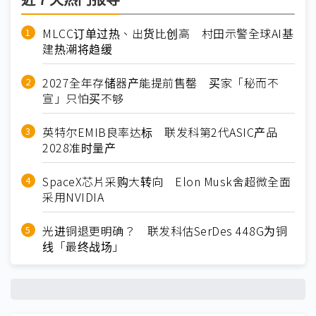
近７天热门报导
MLCC订单过热、出货比创高 村田示警全球AI基
建热潮将趋缓
2027全年存储器产能提前售罄 买家「秘而不
宣」只怕买不够
英特尔EMIB良率达标 联发科第2代ASIC产品
2028准时量产
SpaceX芯片采购大转向 Elon Musk舍超微全面
采用NVIDIA
光进铜退更明确？ 联发科估SerDes 448G为铜
线「最终战场」