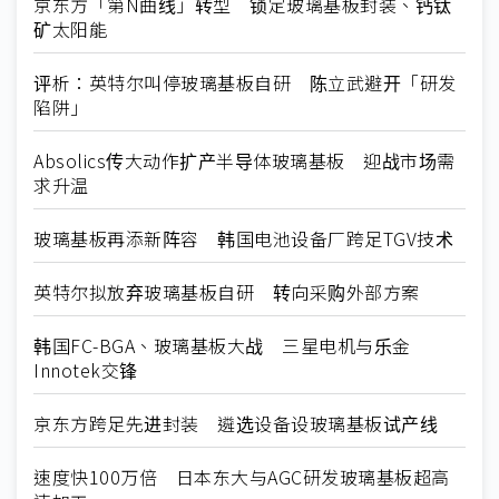
京东方「第N曲线」转型 锁定玻璃基板封装、钙钛
矿太阳能
评析：英特尔叫停玻璃基板自研 陈立武避开「研发
陷阱」
Absolics传大动作扩产半导体玻璃基板 迎战市场需
求升温
玻璃基板再添新阵容 韩国电池设备厂跨足TGV技术
英特尔拟放弃玻璃基板自研 转向采购外部方案
韩国FC-BGA、玻璃基板大战 三星电机与乐金
Innotek交锋
京东方跨足先进封装 遴选设备设玻璃基板试产线
速度快100万倍 日本东大与AGC研发玻璃基板超高