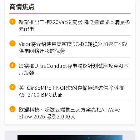
商情焦点
新望推出三相220Vac逆变器 降低建置成本满足多
元配电
Vicor将介绍使用高密度DC-DC转换器加速向48V
供电网络迁移的优势
岱镨推UltraConduct导电胶探针测试座攻克AI芯
片瓶颈
英飞凌SEMPER NOR快闪存储器通过信骅科技
AST2700 BMC认证
欧耀科技、超数云端携三大方案亮相AI Wave
Show 2026 吸引2,000人