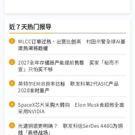
近７天热门报导
MLCC订单过热、出货比创高 村田示警全球AI基
建热潮将趋缓
2027全年存储器产能提前售罄 买家「秘而不
宣」只怕买不够
英特尔EMIB良率达标 联发科第2代ASIC产品
2028准时量产
SpaceX芯片采购大转向 Elon Musk舍超微全面
采用NVIDIA
光进铜退更明确？ 联发科估SerDes 448G为铜
线「最终战场」