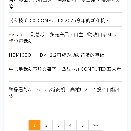
筹
《科技听IC》COMPUTEX 2025今年的新商机？
Synaptics副总裁：多元产品、自主IP助攻自家MCU
卡位边缘AI
HDMICEO：HDMI 2.2可成为助AI普及的基础
中美地缘AI芯片交锋下 凸显本届COMPUTEX五大看
点
臻鼎看好AI Factory新商机 高雄厂2H25投产目标不
变
1
2
3
4
5
>>