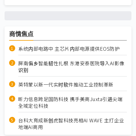
商情焦点
系统内部电路中 主芯片内部电源提供EOS防护
屏南偏乡智能韧性扎根 东港安泰医院导入AI影像
识别
英特蒙以新一代实时软件推动工业控制革新
昕力信息跨足国防科技 携手美商Juxta引进尖端
全域定位科技
台科大育成新创虎智科技亮相AI WAVE 主打企业
地端AI商用