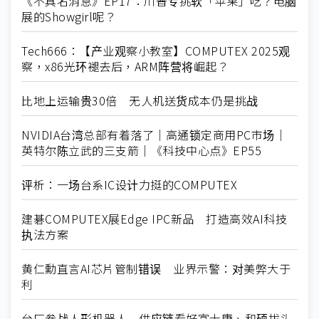
《不具名消息》EP17：川普专挑软「苹果」吃？电脑
展的Showgirl呢？
Tech666：【产业观察小教室】COMPUTEX 2025观
察，x86光环褪去后，ARM阵营将崛起？
比地上运输贵30倍 无人机送货成本仍是挑战
NVIDIA台湾总部有着落了｜高通锁定商用PC市场｜
英特尔陈立武的三支箭｜《科技中心点》EP55
评析：一场台系IC设计力挺的COMPUTEX
建碁COMPUTEX展Edge IPC新品 打造高效AI科技
执法方案
黄仁勳直言AI芯片管制错误 业界示警：对美弊大于
利
台厂参战人形机器人 供应链看好富士康、和硕拔头