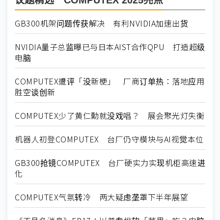
议题精选－COMPUTEX 2025亮点
GB300机架问题传获解决 有利NVIDIA加速出货
NVIDIA量子总监曝已与日本AIST合作QPU 打造超级
电脑
COMPUTEX遭评「没新梗」 厂商订单热：落地应用
胜空谈创新
COMPUTEX少了黄仁勳就没戏唱？ 展会聚光灯失衡
机器人初登COMPUTEX 台厂仍守模块与AI视觉本位
GB300抢镜COMPUTEX 台厂硬实力实现机柜高速进
化
COMPUTEX气氛转冷 两大疑虑垄罩下半年展望