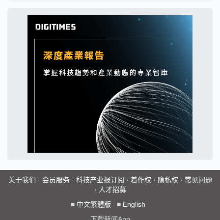
关于我们
·
会员服务
·
科技产业报订阅
·
着作权
·
隐私权
·
常见问题
·
人才招募
■
中文繁體版
■
English
下载新闻App