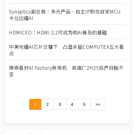
Synaptics副总裁：多元产品、自主IP助攻自家MCU
卡位边缘AI
HDMICEO：HDMI 2.2可成为助AI普及的基础
中美地缘AI芯片交锋下 凸显本届COMPUTEX五大看
点
臻鼎看好AI Factory新商机 高雄厂2H25投产目标不
变
1
2
3
4
5
>>