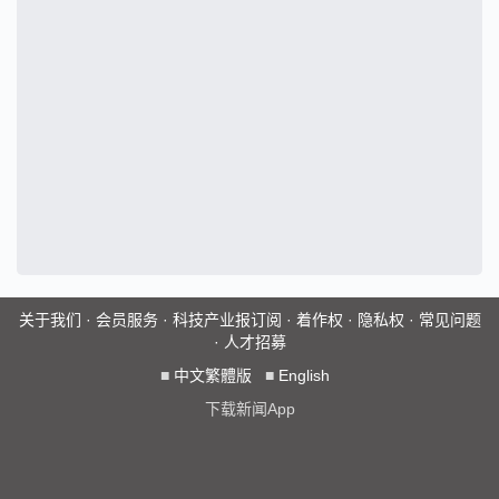
关于我们
·
会员服务
·
科技产业报订阅
·
着作权
·
隐私权
·
常见问题
·
人才招募
■
中文繁體版
■
English
下载新闻App