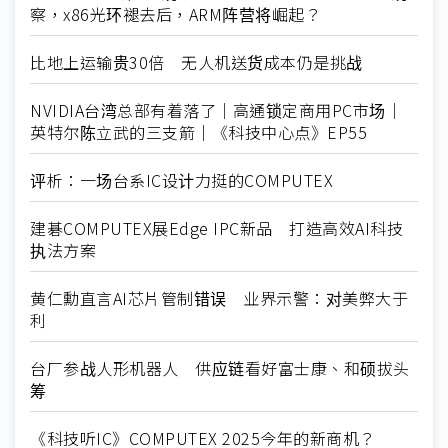
察，x86光环褪去后，ARM阵营将崛起？
比地上运输贵30倍 无人机送货成本仍是挑战
NVIDIA台湾总部有着落了｜高通锁定商用PC市场｜
英特尔陈立武的三支箭｜《科技中心点》EP55
评析：一场台系IC设计力挺的COMPUTEX
建碁COMPUTEX展Edge IPC新品 打造高效AI科技
执法方案
黄仁勳直言AI芯片管制错误 业界示警：对美弊大于
利
台厂参战人形机器人 供应链看好富士康、和硕拔头
筹
《科技听IC》COMPUTEX 2025今年的新商机？