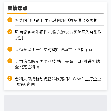
商情焦点
系统内部电路中 主芯片内部电源提供EOS防护
屏南偏乡智能韧性扎根 东港安泰医院导入AI影像
识别
英特蒙以新一代实时软件推动工业控制革新
昕力信息跨足国防科技 携手美商Juxta引进尖端
全域定位科技
台科大育成新创虎智科技亮相AI WAVE 主打企业
地端AI商用