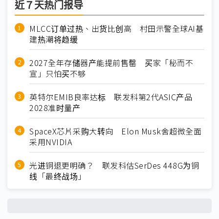
近７天热门报导
MLCC订单过热、出货比创高 村田示警全球AI基
建热潮将趋缓
2027全年存储器产能提前售罄 买家「秘而不
宣」只怕买不够
英特尔EMIB良率达标 联发科第2代ASIC产品
2028准时量产
SpaceX芯片采购大转向 Elon Musk舍超微全面
采用NVIDIA
光进铜退更明确？ 联发科估SerDes 448G为铜
线「最终战场」