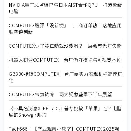
NVIDIA量子总监曝已与日本AIST合作QPU 打造超级
电脑
COMPUTEX遭评「没新梗」 厂商订单热：落地应用
胜空谈创新
COMPUTEX少了黄仁勳就没戏唱？ 展会聚光灯失衡
机器人初登COMPUTEX 台厂仍守模块与AI视觉本位
GB300抢镜COMPUTEX 台厂硬实力实现机柜高速进
化
COMPUTEX气氛转冷 两大疑虑垄罩下半年展望
《不具名消息》EP17：川普专挑软「苹果」吃？电脑
展的Showgirl呢？
Tech666：【产业观察小教室】COMPUTEX 2025观