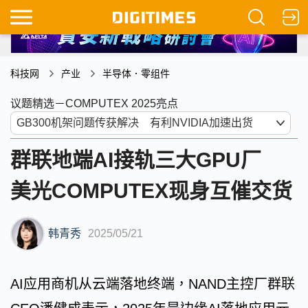
科技网
产业
半导体．零组件
议题精选－COMPUTEX 2025亮点
群联地端AI接轨三大GPU厂
美光COMPUTEX现身互催交货
韩青秀
2025/05/21
AI应用商机从云端落地终端，NAND主控厂群联