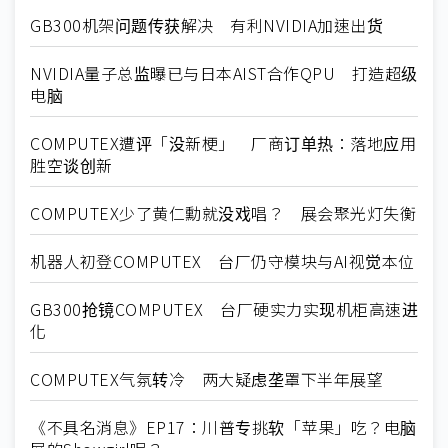
GB300机架问题传获解决 有利NVIDIA加速出货
NVIDIA量子总监曝已与日本AIST合作QPU 打造超级
电脑
COMPUTEX遭评「没新梗」 厂商订单热：落地应用
胜空谈创新
COMPUTEX少了黄仁勳就没戏唱？ 展会聚光灯失衡
机器人初登COMPUTEX 台厂仍守模块与AI视觉本位
GB300抢镜COMPUTEX 台厂硬实力实现机柜高速进
化
COMPUTEX气氛转冷 两大疑虑垄罩下半年展望
《不具名消息》EP17：川普专挑软「苹果」吃？电脑