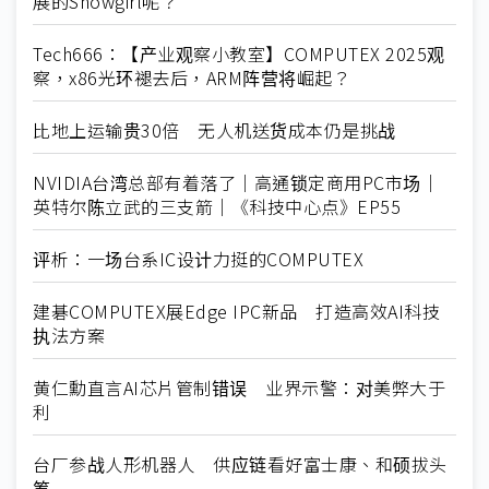
展的Showgirl呢？
Tech666：【产业观察小教室】COMPUTEX 2025观
察，x86光环褪去后，ARM阵营将崛起？
比地上运输贵30倍 无人机送货成本仍是挑战
NVIDIA台湾总部有着落了｜高通锁定商用PC市场｜
英特尔陈立武的三支箭｜《科技中心点》EP55
评析：一场台系IC设计力挺的COMPUTEX
建碁COMPUTEX展Edge IPC新品 打造高效AI科技
执法方案
黄仁勳直言AI芯片管制错误 业界示警：对美弊大于
利
台厂参战人形机器人 供应链看好富士康、和硕拔头
筹