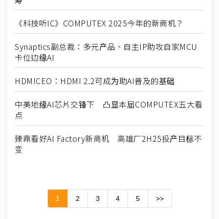
《科技听IC》COMPUTEX 2025今年的新商机？
Synaptics副总裁：多元产品、自主IP助攻自家MCU
卡位边缘AI
HDMICEO：HDMI 2.2可成为助AI普及的基础
中美地缘AI芯片交锋下 凸显本届COMPUTEX五大看
点
臻鼎看好AI Factory新商机 高雄厂2H25投产目标不
变
1
2
3
4
5
>>