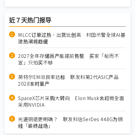
近７天热门报导
MLCC订单过热、出货比创高 村田示警全球AI基
建热潮将趋缓
2027全年存储器产能提前售罄 买家「秘而不
宣」只怕买不够
英特尔EMIB良率达标 联发科第2代ASIC产品
2028准时量产
SpaceX芯片采购大转向 Elon Musk舍超微全面
采用NVIDIA
光进铜退更明确？ 联发科估SerDes 448G为铜
线「最终战场」