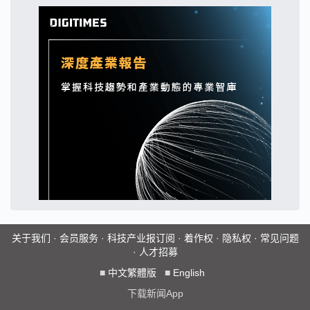
关于我们
·
会员服务
·
科技产业报订阅
·
着作权
·
隐私权
·
常见问题
·
人才招募
■
中文繁體版
■
English
下载新闻App