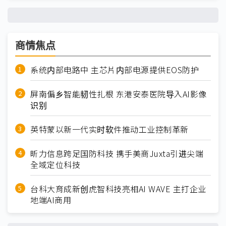
商情焦点
系统内部电路中 主芯片内部电源提供EOS防护
屏南偏乡智能韧性扎根 东港安泰医院导入AI影像
识别
英特蒙以新一代实时软件推动工业控制革新
昕力信息跨足国防科技 携手美商Juxta引进尖端
全域定位科技
台科大育成新创虎智科技亮相AI WAVE 主打企业
地端AI商用