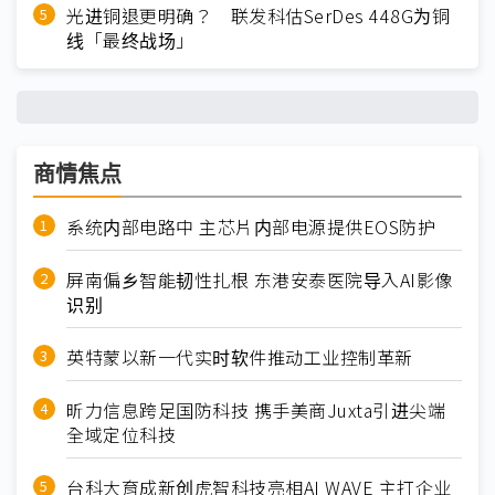
光进铜退更明确？ 联发科估SerDes 448G为铜
线「最终战场」
商情焦点
系统内部电路中 主芯片内部电源提供EOS防护
屏南偏乡智能韧性扎根 东港安泰医院导入AI影像
识别
英特蒙以新一代实时软件推动工业控制革新
昕力信息跨足国防科技 携手美商Juxta引进尖端
全域定位科技
台科大育成新创虎智科技亮相AI WAVE 主打企业