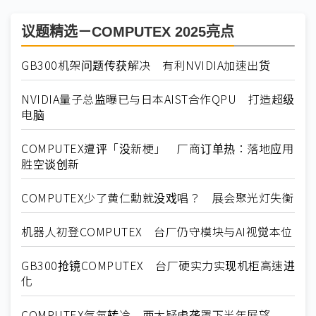
议题精选－COMPUTEX 2025亮点
GB300机架问题传获解决 有利NVIDIA加速出货
NVIDIA量子总监曝已与日本AIST合作QPU 打造超级
电脑
COMPUTEX遭评「没新梗」 厂商订单热：落地应用
胜空谈创新
COMPUTEX少了黄仁勳就没戏唱？ 展会聚光灯失衡
机器人初登COMPUTEX 台厂仍守模块与AI视觉本位
GB300抢镜COMPUTEX 台厂硬实力实现机柜高速进
化
COMPUTEX气氛转冷 两大疑虑垄罩下半年展望