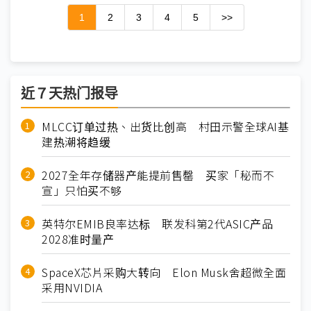
1
2
3
4
5
>>
近７天热门报导
MLCC订单过热、出货比创高 村田示警全球AI基
建热潮将趋缓
2027全年存储器产能提前售罄 买家「秘而不
宣」只怕买不够
英特尔EMIB良率达标 联发科第2代ASIC产品
2028准时量产
SpaceX芯片采购大转向 Elon Musk舍超微全面
采用NVIDIA