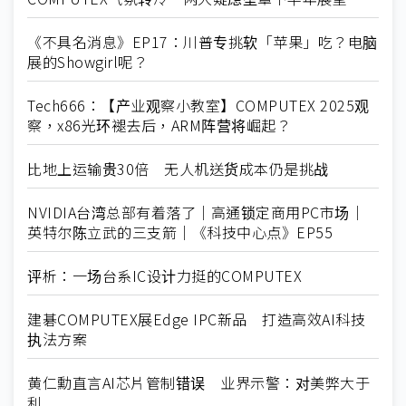
《不具名消息》EP17：川普专挑软「苹果」吃？电脑
展的Showgirl呢？
Tech666：【产业观察小教室】COMPUTEX 2025观
察，x86光环褪去后，ARM阵营将崛起？
比地上运输贵30倍 无人机送货成本仍是挑战
NVIDIA台湾总部有着落了｜高通锁定商用PC市场｜
英特尔陈立武的三支箭｜《科技中心点》EP55
评析：一场台系IC设计力挺的COMPUTEX
建碁COMPUTEX展Edge IPC新品 打造高效AI科技
执法方案
黄仁勳直言AI芯片管制错误 业界示警：对美弊大于
利