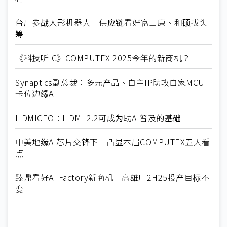
台厂参战人形机器人 供应链看好富士康、和硕拔头
筹
《科技听IC》COMPUTEX 2025今年的新商机？
Synaptics副总裁：多元产品、自主IP助攻自家MCU
卡位边缘AI
HDMICEO：HDMI 2.2可成为助AI普及的基础
中美地缘AI芯片交锋下 凸显本届COMPUTEX五大看
点
臻鼎看好AI Factory新商机 高雄厂2H25投产目标不
变