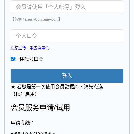
【范例：user@company.com】
忘记口令
|
重寄启用信
记住帐号口令
登入
★ 若您是第一次使用会员数据库，请先点选
【帐号启用】
会员服务申请/试用
申请专线：
+886-02-87125398。