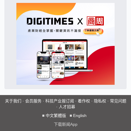
关于我们
·
会员服务
·
科技产业报订阅
·
着作权
·
隐私权
·
常见问题
·
人才招募
■
中文繁體版
■
English
下载新闻App