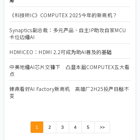
筹
《科技听IC》COMPUTEX 2025今年的新商机？
Synaptics副总裁：多元产品、自主IP助攻自家MCU
卡位边缘AI
HDMICEO：HDMI 2.2可成为助AI普及的基础
中美地缘AI芯片交锋下 凸显本届COMPUTEX五大看
点
臻鼎看好AI Factory新商机 高雄厂2H25投产目标不
变
1
2
3
4
5
>>