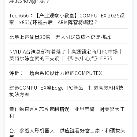
展的Showgirl呢？
Tech666：【产业观察小教室】COMPUTEX 2025观
察，x86光环褪去后，ARM阵营将崛起？
比地上运输贵30倍 无人机送货成本仍是挑战
NVIDIA台湾总部有着落了｜高通锁定商用PC市场｜
英特尔陈立武的三支箭｜《科技中心点》EP55
评析：一场台系IC设计力挺的COMPUTEX
建碁COMPUTEX展Edge IPC新品 打造高效AI科技
执法方案
黄仁勳直言AI芯片管制错误 业界示警：对美弊大于
利
台厂参战人形机器人 供应链看好富士康、和硕拔头