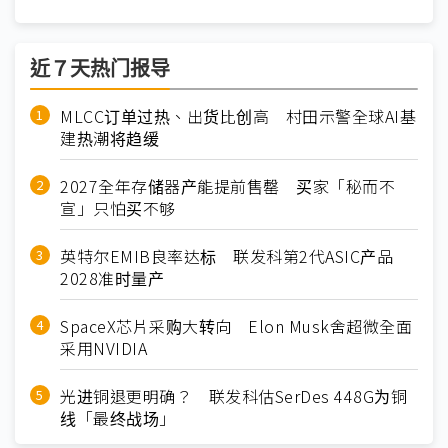
近７天热门报导
MLCC订单过热、出货比创高 村田示警全球AI基
建热潮将趋缓
2027全年存储器产能提前售罄 买家「秘而不
宣」只怕买不够
英特尔EMIB良率达标 联发科第2代ASIC产品
2028准时量产
SpaceX芯片采购大转向 Elon Musk舍超微全面
采用NVIDIA
光进铜退更明确？ 联发科估SerDes 448G为铜
线「最终战场」