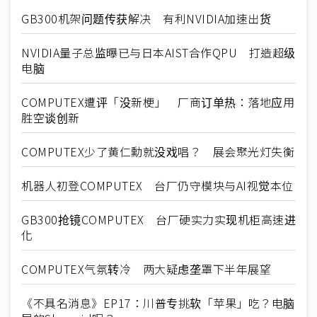
GB300机架问题传获解决 有利NVIDIA加速出货
NVIDIA量子总监曝已与日本AIST合作QPU 打造超级
电脑
COMPUTEX遭评「没新梗」 厂商订单热：落地应用
胜空谈创新
COMPUTEX少了黄仁勳就没戏唱？ 展会聚光灯失衡
机器人初登COMPUTEX 台厂仍守模块与AI视觉本位
GB300抢镜COMPUTEX 台厂硬实力实现机柜高速进
化
COMPUTEX气氛转冷 两大疑虑垄罩下半年展望
《不具名消息》EP17：川普专挑软「苹果」吃？电脑