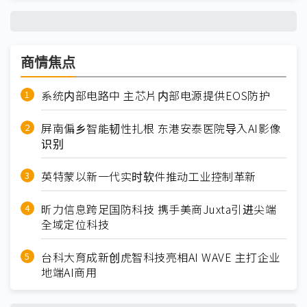
商情焦点
系统内部电路中 主芯片内部电源提供EOS防护
屏南偏乡智能韧性扎根 东港安泰医院导入AI影像
识别
英特蒙以新一代实时软件推动工业控制革新
昕力信息跨足国防科技 携手美商Juxta引进尖端
全域定位科技
台科大育成新创虎智科技亮相AI WAVE 主打企业
地端AI商用