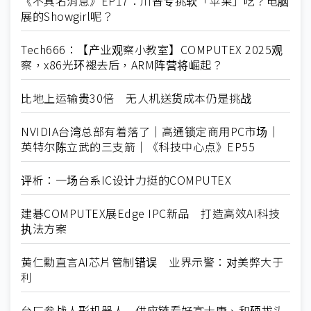
《不具名消息》EP17：川普专挑软「苹果」吃？电脑
展的Showgirl呢？
Tech666：【产业观察小教室】COMPUTEX 2025观
察，x86光环褪去后，ARM阵营将崛起？
比地上运输贵30倍 无人机送货成本仍是挑战
NVIDIA台湾总部有着落了｜高通锁定商用PC市场｜
英特尔陈立武的三支箭｜《科技中心点》EP55
评析：一场台系IC设计力挺的COMPUTEX
建碁COMPUTEX展Edge IPC新品 打造高效AI科技
执法方案
黄仁勳直言AI芯片管制错误 业界示警：对美弊大于
利
台厂参战人形机器人 供应链看好富士康、和硕拔头