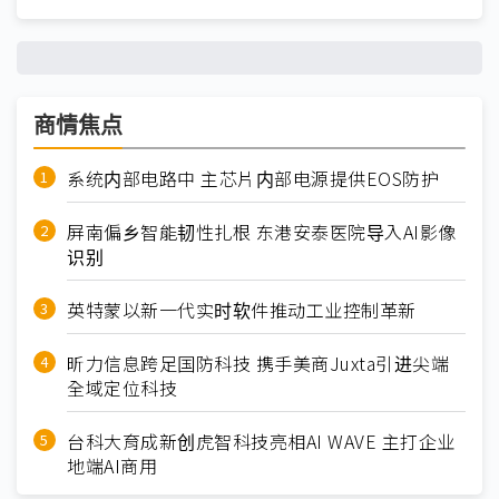
商情焦点
系统内部电路中 主芯片内部电源提供EOS防护
屏南偏乡智能韧性扎根 东港安泰医院导入AI影像
识别
英特蒙以新一代实时软件推动工业控制革新
昕力信息跨足国防科技 携手美商Juxta引进尖端
全域定位科技
台科大育成新创虎智科技亮相AI WAVE 主打企业
地端AI商用