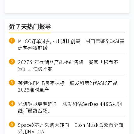
近７天热门报导
MLCC订单过热、出货比创高 村田示警全球AI基
建热潮将趋缓
2027全年存储器产能提前售罄 买家「秘而不
宣」只怕买不够
英特尔EMIB良率达标 联发科第2代ASIC产品
2028准时量产
光进铜退更明确？ 联发科估SerDes 448G为铜
线「最终战场」
SpaceX芯片采购大转向 Elon Musk舍超微全面
采用NVIDIA