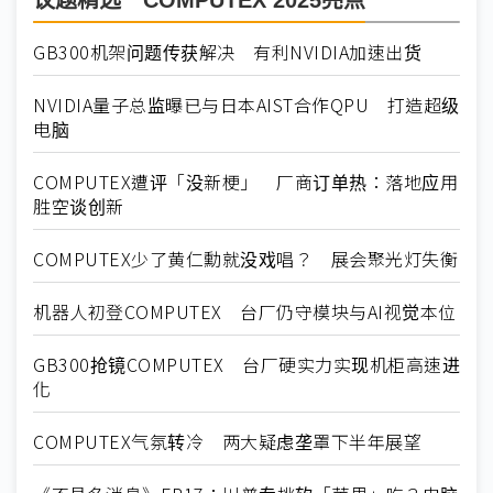
议题精选－COMPUTEX 2025亮点
GB300机架问题传获解决 有利NVIDIA加速出货
NVIDIA量子总监曝已与日本AIST合作QPU 打造超级
电脑
COMPUTEX遭评「没新梗」 厂商订单热：落地应用
胜空谈创新
COMPUTEX少了黄仁勳就没戏唱？ 展会聚光灯失衡
机器人初登COMPUTEX 台厂仍守模块与AI视觉本位
GB300抢镜COMPUTEX 台厂硬实力实现机柜高速进
化
COMPUTEX气氛转冷 两大疑虑垄罩下半年展望