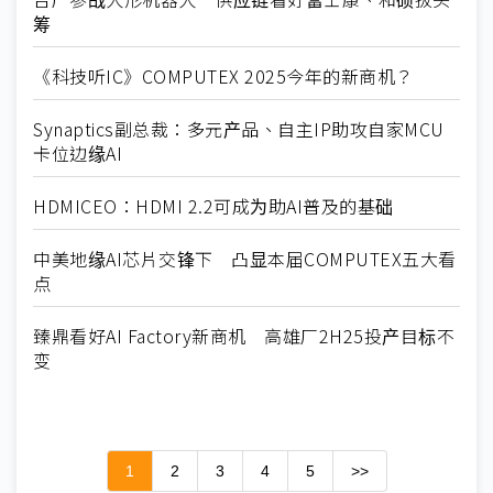
筹
《科技听IC》COMPUTEX 2025今年的新商机？
Synaptics副总裁：多元产品、自主IP助攻自家MCU
卡位边缘AI
HDMICEO：HDMI 2.2可成为助AI普及的基础
中美地缘AI芯片交锋下 凸显本届COMPUTEX五大看
点
臻鼎看好AI Factory新商机 高雄厂2H25投产目标不
变
1
2
3
4
5
>>