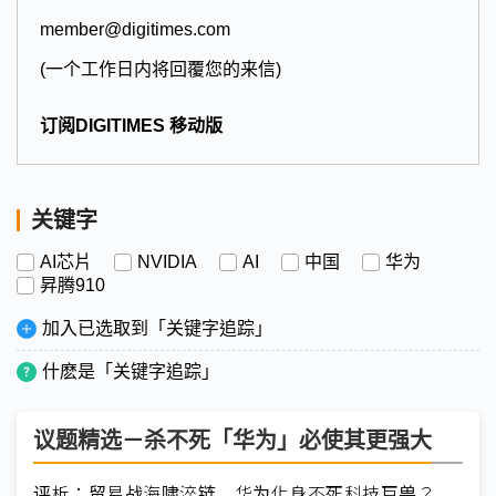
member@digitimes.com
(一个工作日内将回覆您的来信)
订阅DIGITIMES 移动版
关键字
AI芯片
NVIDIA
AI
中国
华为
昇腾910
加入已选取到「关键字追踪」
什麽是「关键字追踪」
议题精选－杀不死「华为」必使其更强大
评析：贸易战海啸淬链 华为化身不死科技巨兽？