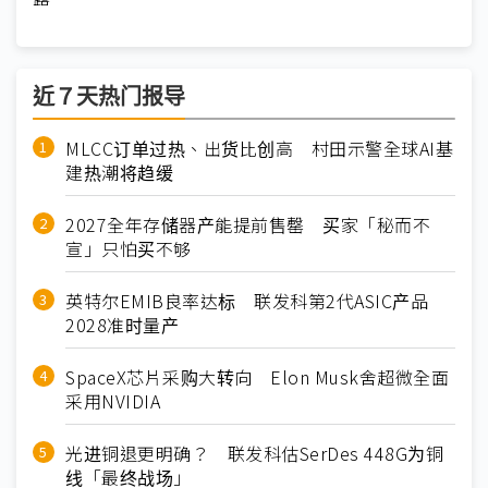
近７天热门报导
MLCC订单过热、出货比创高 村田示警全球AI基
建热潮将趋缓
2027全年存储器产能提前售罄 买家「秘而不
宣」只怕买不够
英特尔EMIB良率达标 联发科第2代ASIC产品
2028准时量产
SpaceX芯片采购大转向 Elon Musk舍超微全面
采用NVIDIA
光进铜退更明确？ 联发科估SerDes 448G为铜
线「最终战场」