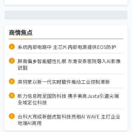
商情焦点
系统内部电路中 主芯片内部电源提供EOS防护
屏南偏乡智能韧性扎根 东港安泰医院导入AI影像
识别
英特蒙以新一代实时软件推动工业控制革新
昕力信息跨足国防科技 携手美商Juxta引进尖端
全域定位科技
台科大育成新创虎智科技亮相AI WAVE 主打企业
地端AI商用