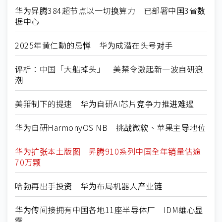
华为昇腾384超节点以一切换算力 已部署中国3省数
据中心
2025年黄仁勳的忌惮 华为成潜在头号对手
评析：中国「大船掉头」 美禁令激起新一波自研浪
潮
美箝制下的提速 华为自研AI芯片竞争力推进难遏
华为自研HarmonyOS NB 挑战微软、苹果主导地位
华为扩张本土版图 昇腾910系列中国全年销量估逾
70万颗
哈勃再出手投资 华为布局机器人产业链
华为传间接拥有中国各地11座半导体厂 IDM雄心显
露