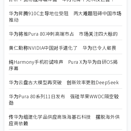
华为昇腾910C主导地位受阻 两大难题阻碍中国市场
推动
华为将推Pura 80冲刺高端市占 市场关注四大标的
黄仁勳称NVIDIA中国对手进化了 华为已令人敬畏
纯Harmony手机初试啼声 Pura X为华为自研OS揭
序幕
华为云盘古大模型再突破 创新效率更胜DeepSeek
华为Pura 80系列11日发布 强碰苹果WWDC隔空较
劲
传华为组建化学品供应商珠海基石科技 摆脱海外供
应商依赖