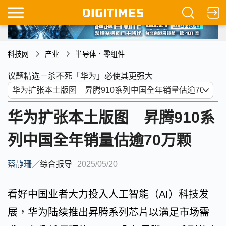
科技网
产业
半导体．零组件
议题精选－杀不死「华为」必使其更强大
华为扩张本土版图 昇腾910系
列中国全年销量估逾70万颗
蔡静珊
／
综合报导
2025/05/20
看好中国业者大力投入人工智能（AI）科技发
展，华为陆续推出昇腾系列芯片以满足市场需