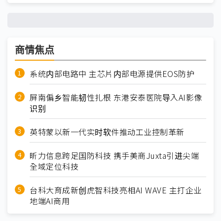
商情焦点
系统内部电路中 主芯片内部电源提供EOS防护
屏南偏乡智能韧性扎根 东港安泰医院导入AI影像
识别
英特蒙以新一代实时软件推动工业控制革新
昕力信息跨足国防科技 携手美商Juxta引进尖端
全域定位科技
台科大育成新创虎智科技亮相AI WAVE 主打企业
地端AI商用