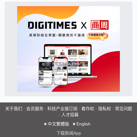
关于我们
·
会员服务
·
科技产业报订阅
·
着作权
·
隐私权
·
常见问题
·
人才招募
■
中文繁體版
■
English
下载新闻App