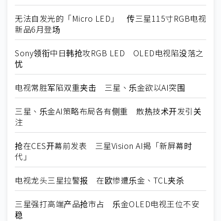
无法自发光的「Micro LED」 传三星115寸RGB电视
新品6月登场
Sony领衔中日韩抢攻RGB LED OLED电视陷没落之
忧
电视常胜军陷双重夹击 三星、乐金欲以AI突围
三星、乐金AI策略布局各有侧重 散热技术开发引关
注
抢在CES开幕前发表 三星Vision AI揭「新屏幕时
代」
电视龙头三星拉警报 在欧惨遭乐金、TCL夹杀
三星强打高端产品抢市占 乐金OLED电视王位不安
稳