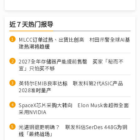
近７天热门报导
MLCC订单过热、出货比创高 村田示警全球AI基
建热潮将趋缓
2027全年存储器产能提前售罄 买家「秘而不
宣」只怕买不够
英特尔EMIB良率达标 联发科第2代ASIC产品
2028准时量产
SpaceX芯片采购大转向 Elon Musk舍超微全面
采用NVIDIA
光进铜退更明确？ 联发科估SerDes 448G为铜
线「最终战场」