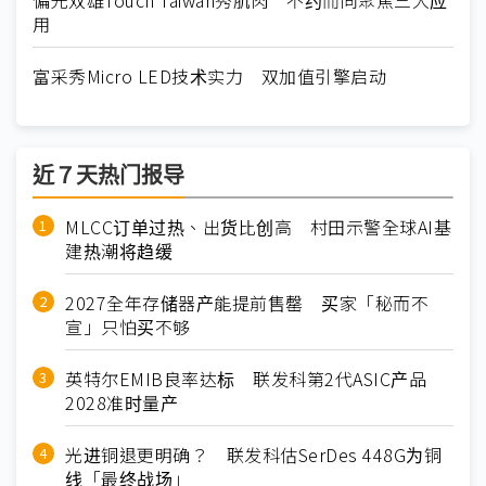
偏光双雄Touch Taiwan秀肌肉 不约而同聚焦三大应
用
富采秀Micro LED技术实力 双加值引擎启动
近７天热门报导
MLCC订单过热、出货比创高 村田示警全球AI基
建热潮将趋缓
2027全年存储器产能提前售罄 买家「秘而不
宣」只怕买不够
英特尔EMIB良率达标 联发科第2代ASIC产品
2028准时量产
光进铜退更明确？ 联发科估SerDes 448G为铜
线「最终战场」