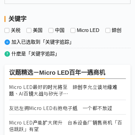
关键字
关税
美国
中国
Micro LED
錼创
加入已选取到「关键字追踪」
什麽是「关键字追踪」
议题精选－Micro LED百年一遇商机
Micro LED最好的时光将至 錼创李允立谈地缘难
题、AI百镜大战与矽光子⋯
友达左拥Micro LED右抱电子纸 一个都不放过
Micro LED产能扩大爬升 台系设备厂销售商机「百
倍跳跃」有望