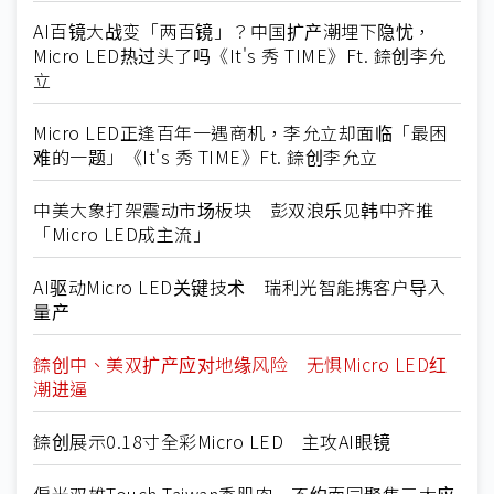
AI百镜大战变「两百镜」？中国扩产潮埋下隐忧，
Micro LED热过头了吗《It's 秀 TIME》Ft. 錼创李允
立
Micro LED正逢百年一遇商机，李允立却面临「最困
难的一题」《It's 秀 TIME》Ft. 錼创李允立
中美大象打架震动市场板块 彭双浪乐见韩中齐推
「Micro LED成主流」
AI驱动Micro LED关键技术 瑞利光智能携客户导入
量产
錼创中、美双扩产应对地缘风险 无惧Micro LED红
潮进逼
錼创展示0.18寸全彩Micro LED 主攻AI眼镜