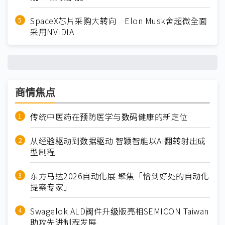
SpaceX芯片采购大转向 Elon Musk舍超微全面
采用NVIDIA
商情焦点
传统中医药在预防医学与数码健康的新定位
从经验驱动到数据驱动 智颖智能以AI翻转射出成
型制程
东方马达2026自动化展 聚焦「恰到好处的自动化
提案专家」
Swagelok ALD阀件升级版亮相SEMICON Taiwan
助攻先进制程发展