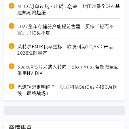
MLCC订单过热、出货比创高 村田示警全球AI基
建热潮将趋缓
2027全年存储器产能提前售罄 买家「秘而不
宣」只怕买不够
英特尔EMIB良率达标 联发科第2代ASIC产品
2028准时量产
SpaceX芯片采购大转向 Elon Musk舍超微全面
采用NVIDIA
光进铜退更明确？ 联发科估SerDes 448G为铜
线「最终战场」
商情焦点