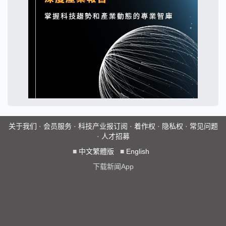
关于我们
·
会员服务
·
科技产业报订阅
·
着作权
·
隐私权
·
常见问题
·
人才招募
■
中文繁體版
■
English
下载新闻App