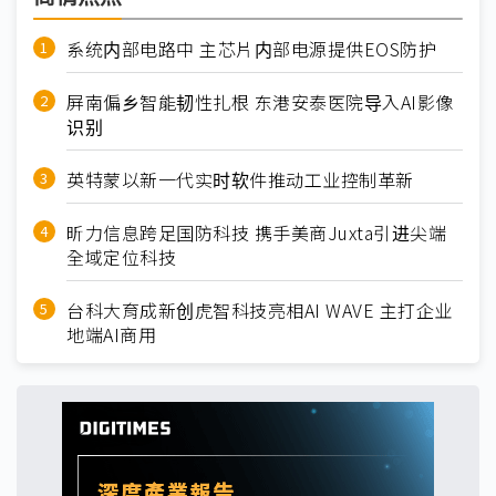
系统内部电路中 主芯片内部电源提供EOS防护
屏南偏乡智能韧性扎根 东港安泰医院导入AI影像
识别
英特蒙以新一代实时软件推动工业控制革新
昕力信息跨足国防科技 携手美商Juxta引进尖端
全域定位科技
台科大育成新创虎智科技亮相AI WAVE 主打企业
地端AI商用