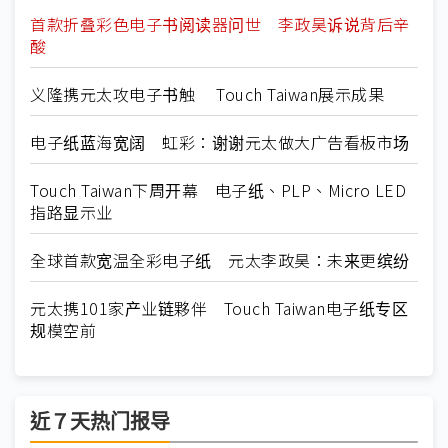
首款折叠彩色电子书阅读器问世 李政昊诉说背后辛
酸
义隆携元太攻电子书触 Touch Taiwan展示成果
电子纸蓝海宽阔 虹彩：谢谢元太做大广告看板市场
Touch Taiwan下周开幕 电子纸、PLP、Micro LED
指路显示业
全球首款宽温全彩电子纸 元太李政昊：未来更缤纷
元太携101家产业链夥伴 Touch Taiwan电子纸专区
规模空前
近７天热门报导