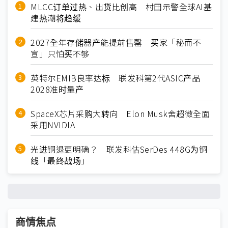
MLCC订单过热、出货比创高 村田示警全球AI基
建热潮将趋缓
2027全年存储器产能提前售罄 买家「秘而不
宣」只怕买不够
英特尔EMIB良率达标 联发科第2代ASIC产品
2028准时量产
SpaceX芯片采购大转向 Elon Musk舍超微全面
采用NVIDIA
光进铜退更明确？ 联发科估SerDes 448G为铜
线「最终战场」
商情焦点