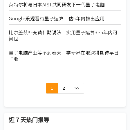
英特尔将与日本AIST共同研发下一代量子电脑
Google乐观看待量子运算 估5年内推出应用
比尔盖兹补充黄仁勳说法 实用量子运算3~5年内可
问世
量子电脑产业等不到春天 学研界在地深耕期待早日
丰收
1
2
>>
近７天热门报导