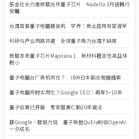
乐金社长力邀微软合作量子芯片 Nadella 3月访韩行
受瞩
台湾首套量子电脑将装机 学界：商业应用有望提早
科研与产业两路并进 全球量子角力台湾不缺席
微软发表量子芯片Majorana 1 新材料稳定性高且体
积小
量子电脑台厂商机何在？ IBM日本副总裁抛线索
量子电脑何时实用化？Google CEO：再等5~10年
量子运算已开展 专家驳黄仁勳20年说法
获Google、软银力挺 量子新创QuEra盼如OpenAI
一夕成名