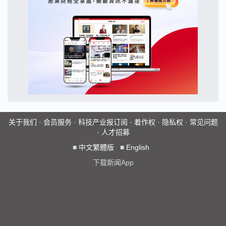
关于我们
·
会员服务
·
科技产业报订阅
·
着作权
·
隐私权
·
常见问题
·
人才招募
■
中文繁體版
■
English
下载新闻App