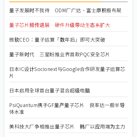
量子发展时不我待 ODM厂广达、富士康积极布局
量子芯片频传进展 硬件升级带动生态系扩大
微软CEO：量子运算「数年后」即可大突破
量子新时代 三星盼推业界首款PQC安全芯片
日本IC设计Socionext与Google合作研发量子运算芯
片
日本启用全球首台量子混合超级电脑
PsiQuantum携手GF量产量子芯片 良率达一般半导
体水准
美科技大厂争相推出量子芯片 韩厂以应用端为主力