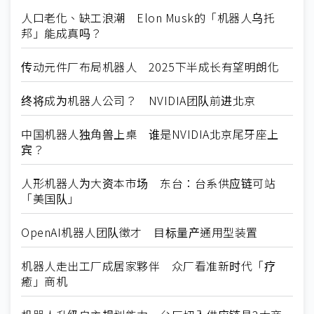
人口老化、缺工浪潮 Elon Musk的「机器人乌托
邦」能成真吗？
传动元件厂布局机器人 2025下半成长有望明朗化
终将成为机器人公司？ NVIDIA团队前进北京
中国机器人独角兽上桌 谁是NVIDIA北京尾牙座上
宾？
人形机器人为大资本市场 东台：台系供应链可站
「美国队」
OpenAI机器人团队徵才 目标量产通用型装置
机器人走出工厂成居家夥伴 众厂看准新时代「疗
癒」商机