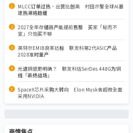
MLCC订单过热、出货比创高 村田示警全球AI基
建热潮将趋缓
2027全年存储器产能提前售罄 买家「秘而不
宣」只怕买不够
英特尔EMIB良率达标 联发科第2代ASIC产品
2028准时量产
光进铜退更明确？ 联发科估SerDes 448G为铜
线「最终战场」
SpaceX芯片采购大转向 Elon Musk舍超微全面
采用NVIDIA
商情焦点