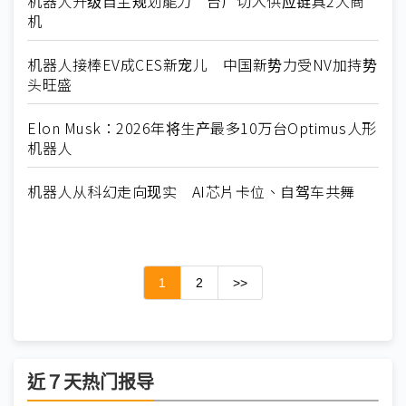
机器人升级自主规划能力 台厂切入供应链具2大商
机
机器人接棒EV成CES新宠儿 中国新势力受NV加持势
头旺盛
Elon Musk：2026年将生产最多10万台Optimus人形
机器人
机器人从科幻走向现实 AI芯片卡位、自驾车共舞
1
2
>>
近７天热门报导