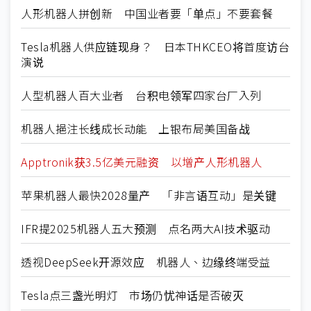
人形机器人拼创新 中国业者要「单点」不要套餐
Tesla机器人供应链现身？ 日本THKCEO将首度访台
演说
人型机器人百大业者 台积电领军四家台厂入列
机器人挹注长线成长动能 上银布局美国备战
Apptronik获3.5亿美元融资 以增产人形机器人
苹果机器人最快2028量产 「非言语互动」是关键
IFR提2025机器人五大预测 点名两大AI技术驱动
透视DeepSeek开源效应 机器人、边缘终端受益
Tesla点三盏光明灯 市场仍忧神话是否破灭