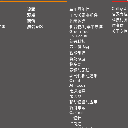
Colley &
议题
车用零组件
名家专栏
亚
观点
HPC关键零组件
科技行脚
商情
边缘运算
作者群
中国
展会专区
化合物/功率半导体
关于专栏
Green Tech
EV Focus
新兴科技
亚洲供应链
智能制造
智能家庭
物联网
宽频与无线
次时代移动通讯
Cloud
AI Focus
电脑运算
服务器
移动设备与应用
智能穿戴
CarTech
IC设计
IC制造