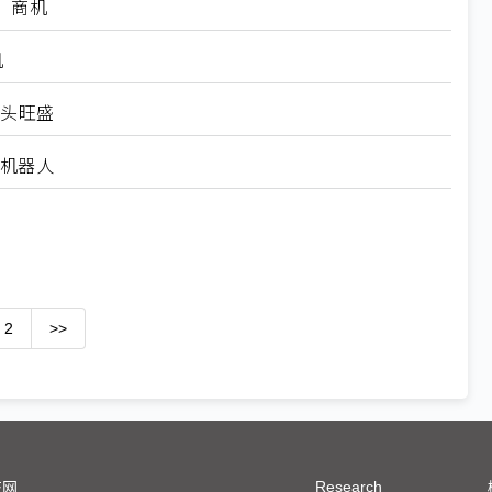
」商机
机
势头旺盛
人形机器人
2
>>
Research
技网