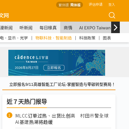
评估申请
登入
繁体版
简体版
文网
漫新闻
听新闻
每日椽真
商情
AI EXPO Taiwan
COM
电．显示．光学
｜
物联科技．智能制造
｜
科技政策
｜
图表
立即报名9/11高雄智能工厂论坛-掌握智造与零碳转型赛局！
近７天热门报导
MLCC订单过热、出货比创高 村田示警全球
AI基建热潮将趋缓