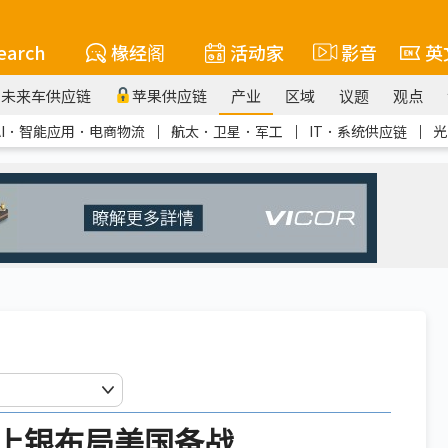
earch
椽经阁
活动家
影音
英
未来车供应链
苹果供应链
产业
区域
议题
观点
AI．智能应用．电商物流
｜
航太．卫星．军工
｜
IT．系统供应链
｜
光
上银布局美国备战