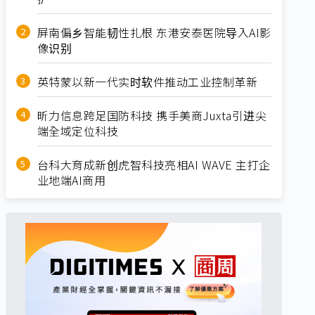
屏南偏乡智能韧性扎根 东港安泰医院导入AI影
像识别
英特蒙以新一代实时软件推动工业控制革新
昕力信息跨足国防科技 携手美商Juxta引进尖
端全域定位科技
台科大育成新创虎智科技亮相AI WAVE 主打企
业地端AI商用