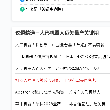
什麽是「关键字追踪」
议题精选－人形机器人迈矢量产关键期
人形机器人拼创新 中国业者要「单点」不要套餐
Tesla机器人供应链现身？ 日本THKCEO将首度访
人型机器人百大业者 台积电领军四家台厂入列
机器人挹注长线成长动能 上银布局美国备战
Apptronik获3.5亿美元融资 以增产人形机器人
苹果机器人最快2028量产 「非言语互动」是关键