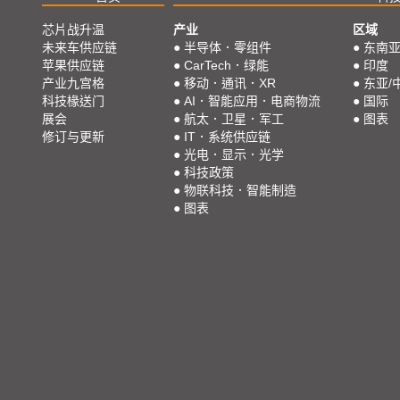
芯片战升温
产业
区域
未来车供应链
●
半导体．零组件
●
东南
苹果供应链
●
CarTech．绿能
●
印度
产业九宫格
●
移动．通讯．XR
●
东亚/
科技椽送门
●
AI．智能应用．电商物流
●
国际
展会
●
航太．卫星．军工
●
图表
修订与更新
●
IT．系统供应链
●
光电．显示．光学
●
科技政策
●
物联科技．智能制造
●
图表