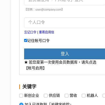
【范例：user@company.com】
忘记口令
|
重寄启用信
记住帐号口令
登入
★ 若您是第一次使用会员数据库，请先点选
【帐号启用】
关键字
新创企业
供应链
营收
机器人
加入已选取到「关键字追踪」