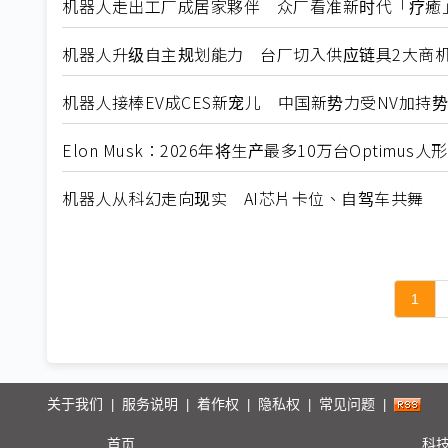
机器人走出工厂成居家夥伴 众厂看准新时代「疗癒
机器人升级自主规划能力 台厂切入供应链具2大商
机器人接棒EV成CES新宠儿 中国新势力受NV加持
Elon Musk：2026年将生产最多10万台Optimus
机器人从科幻走向现实 AI芯片卡位、自驾车共舞
1
关于我们
服务说明
着作权
隐私权
常见问题
|
|
|
|
|
首页
科