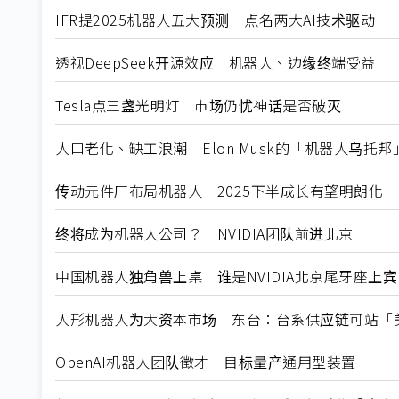
IFR提2025机器人五大预测 点名两大AI技术驱动
透视DeepSeek开源效应 机器人、边缘终端受益
Tesla点三盏光明灯 市场仍忧神话是否破灭
人口老化、缺工浪潮 Elon Musk的「机器人乌托
传动元件厂布局机器人 2025下半成长有望明朗化
终将成为机器人公司？ NVIDIA团队前进北京
中国机器人独角兽上桌 谁是NVIDIA北京尾牙座上宾
人形机器人为大资本市场 东台：台系供应链可站「
OpenAI机器人团队徵才 目标量产通用型装置