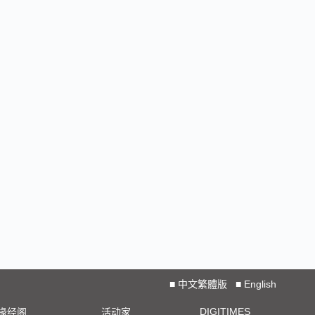
■
中文繁體版
■
English
DIGITIMES
椽经阁
活动家