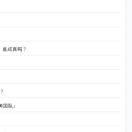
邦」能成真吗？
？
美国队」