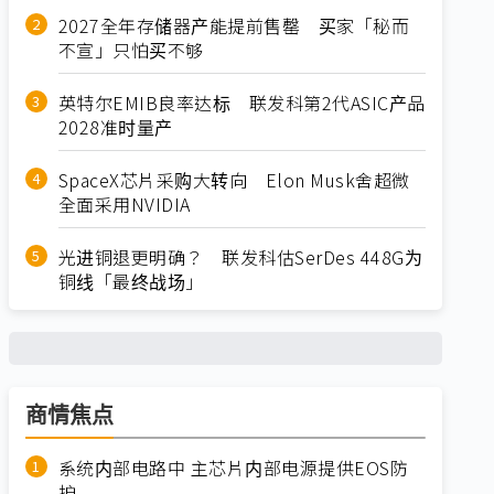
2027全年存储器产能提前售罄 买家「秘而
不宣」只怕买不够
英特尔EMIB良率达标 联发科第2代ASIC产品
2028准时量产
SpaceX芯片采购大转向 Elon Musk舍超微
全面采用NVIDIA
光进铜退更明确？ 联发科估SerDes 448G为
铜线「最终战场」
商情焦点
系统内部电路中 主芯片内部电源提供EOS防
护