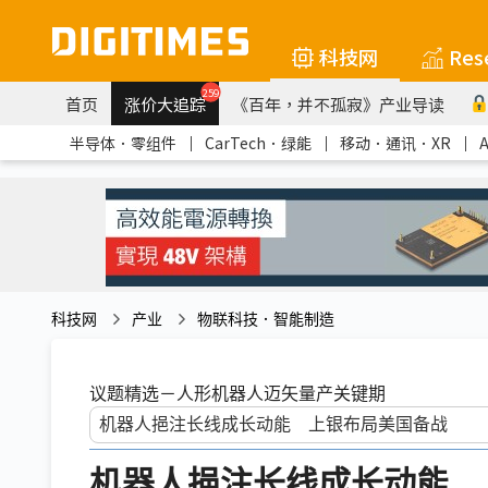
科技网
Res
259
首页
涨价大追踪
《百年，并不孤寂》产业导读
半导体．零组件
｜
CarTech．绿能
｜
移动．通讯．XR
｜
科技网
产业
物联科技．智能制造
议题精选－人形机器人迈矢量产关键期
机器人挹注长线成长动能 