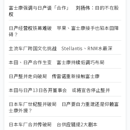
富士康强调与日产谈「合作」 刘扬伟：目的不在股
权
日产经营权铁幕难破 苹果、富士康接手也陷本田障
碍？
主流车厂跨国文化挑战 Stellantis、RNM水最深
本田、日产合作生变 富士康持续低调巧布局
日产整并走向破局 传雷诺重新接触富士康
本田与日产13日各开董事会 或将宣告停止整并
日本车厂世纪整并破局 日产要自力重建还是仰赖富
士康外援？
日本车厂合并传破局 台供应链提2大剧本