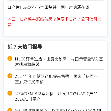
日产传已决定不与本田整并 两厂声明还在谈
本田、日产整并濒临破局？传要求日产子公司化引反
弹
近７天热门报导
MLCC订单过热、出货比创高 村田示警全球AI基
建热潮将趋缓
2027全年存储器产能提前售罄 买家「秘而不
宣」只怕买不够
英特尔EMIB良率达标 联发科第2代ASIC产品
2028准时量产
光进铜退更明确？ 联发科估SerDes 448G为铜