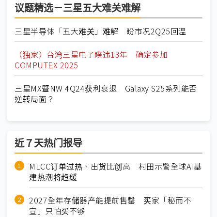
议题精选－三星五大难关难解
三星半导体「五大难关」难解 盼市况2Q25回温
（独家）台湾三星电子睽违13年 确定参加
COMPUTEX 2025
三星MX暨NW 4Q24获利衰退 Galaxy S25系列能否
逆转局面？
近７天热门报导
MLCC订单过热、出货比创高 村田示警全球AI基
建热潮将趋缓
2027全年存储器产能提前售罄 买家「秘而不
宣」只怕买不够