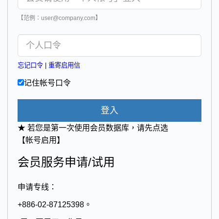
【范例：user@company.com】
忘记口令
|
重寄启用信
记住帐号口令
登入
★ 若您是第一次使用会员数据库，请先点选
【帐号启用】
会员服务申请/试用
申请专线：
+886-02-87125398。