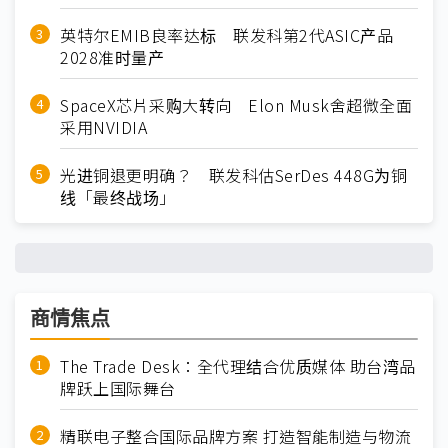
英特尔EMIB良率达标 联发科第2代ASIC产品
2028准时量产
SpaceX芯片采购大转向 Elon Musk舍超微全面
采用NVIDIA
光进铜退更明确？ 联发科估SerDes 448G为铜
线「最终战场」
商情焦点
The Trade Desk：全代理结合优质媒体 助台湾品
牌跃上国际舞台
精联电子整合国际品牌方案 打造智能制造与物流