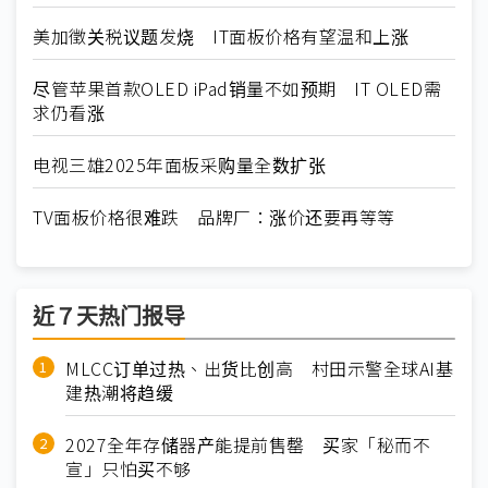
美加徵关税议题发烧 IT面板价格有望温和上涨
尽管苹果首款OLED iPad销量不如预期 IT OLED需
求仍看涨
电视三雄2025年面板采购量全数扩张
TV面板价格很难跌 品牌厂：涨价还要再等等
近７天热门报导
MLCC订单过热、出货比创高 村田示警全球AI基
建热潮将趋缓
2027全年存储器产能提前售罄 买家「秘而不
宣」只怕买不够