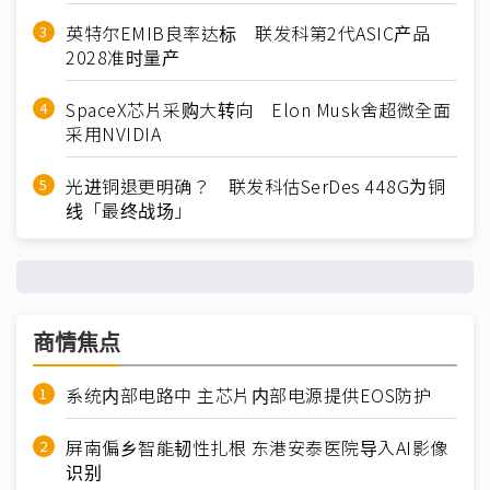
英特尔EMIB良率达标 联发科第2代ASIC产品
2028准时量产
SpaceX芯片采购大转向 Elon Musk舍超微全面
采用NVIDIA
光进铜退更明确？ 联发科估SerDes 448G为铜
线「最终战场」
商情焦点
系统内部电路中 主芯片内部电源提供EOS防护
屏南偏乡智能韧性扎根 东港安泰医院导入AI影像
识别