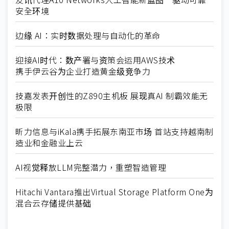
安全环境
边缘 AI：实时数据处理与自动化的革命
迎接AI时代：数产署与资策会运用AWS技术
携手伊云谷为企业打造黄金级竞争力
技嘉发表开创性的Z890主机板 展现真AI 制霸效能无
极限
昕力信息与iKala携手拓展东南亚市场 首站支持越南制
造业和金融业上云
AI视觉释放LLM完整潜力，重塑智造管理
Hitachi Vantara推出Virtual Storage Platform One为
混合云存储提供基础