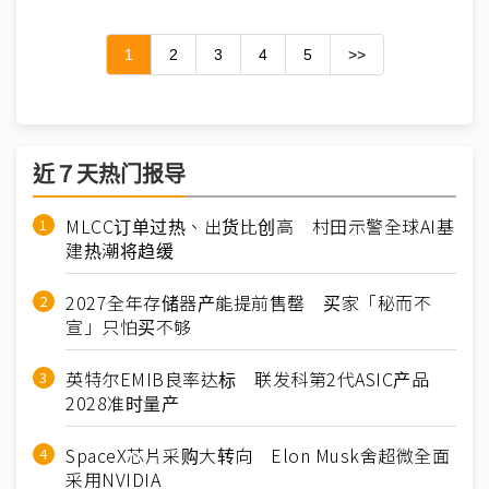
1
2
3
4
5
>>
近７天热门报导
MLCC订单过热、出货比创高 村田示警全球AI基
建热潮将趋缓
2027全年存储器产能提前售罄 买家「秘而不
宣」只怕买不够
英特尔EMIB良率达标 联发科第2代ASIC产品
2028准时量产
SpaceX芯片采购大转向 Elon Musk舍超微全面
采用NVIDIA