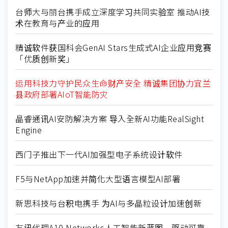
台师大与丽台携手成立深度学习共同实验室 推动AI技
术在教育与产业的应用
精诚软件获国科会GenAI Stars生成式AI企业应用竞赛
「优质创新奖」
运用科技力守护民众生命财产安全 精诚集团协力宜兰
县政府部署AIoT智能防灾
晶睿通讯AI安防解决方案 导入全新AI功能RealSight
Engine
西门子推出下一代AI加强型电子系统设计软件
F5与NetApp加速并简化大型语言模型AI部署
新思科技与台积电携手 为AI与多晶粒设计加速创新
友讯代理A10 Networks人工智能新蓝图 驱动可靠