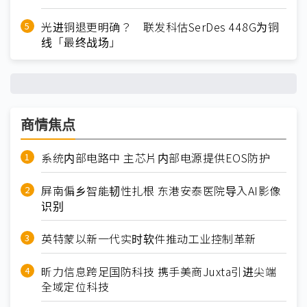
光进铜退更明确？ 联发科估SerDes 448G为铜
线「最终战场」
商情焦点
系统内部电路中 主芯片内部电源提供EOS防护
屏南偏乡智能韧性扎根 东港安泰医院导入AI影像
识别
英特蒙以新一代实时软件推动工业控制革新
昕力信息跨足国防科技 携手美商Juxta引进尖端
全域定位科技