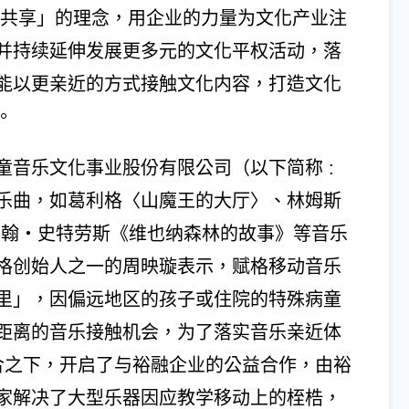
权共享」的理念，用企业的力量为文化产业注
并持续延伸发展更多元的文化平权活动，落
能以更亲近的方式接触文化内容，打造文化
。
音乐文化事业股份有限公司（以下简称 :
乐曲，如葛利格〈山魔王的大厅〉、林姆斯
约翰・史特劳斯《维也纳森林的故事》等音乐
格创始人之一的周映璇表示，赋格移动音乐
里」，因偏远地区的孩子或住院的特殊病童
距离的音乐接触机会，为了落实音乐亲近体
媒合之下，开启了与裕融企业的公益合作，由裕
家解决了大型乐器因应教学移动上的桎梏，