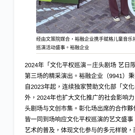
经由文策院媒合，裕融企业携手赋格儿童音乐
巡演活动盛事。裕融企业
2024年「文化平权巡演－庄头剧场 艺日
第三场的精采演出。裕融企业（9941）
自2023年起，连续独家赞助文化部「文
外，2024年也扩大文化推广的社会影响
头剧场与文创市集。彰化场出席的合作夥
皆一同到场响应文化平权巡演的艺文盛事
艺术的普及，体现文化参与的多元样貌，