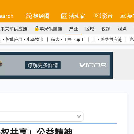
earch
椽经阁
活动家
影音
英
未来车供应链
苹果供应链
产业
区域
议题
观点
AI．智能应用．电商物流
｜
航太．卫星．军工
｜
IT．系统供应链
｜
光
平权共享」公益精神