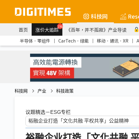
科技网
Res
259
首页
涨价大追踪
《百年，并不孤寂》产业导读
半导体．零组件
｜
CarTech．绿能
｜
移动．通讯．XR
｜
科技网
产业
科技政策
议题精选－ESG专栏
裕融企业打造「文化共融 