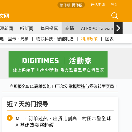
评估申请
登入
繁体版
简体版
文网
漫新闻
听新闻
每日椽真
商情
AI EXPO Taiwan
COM
电．显示．光学
｜
物联科技．智能制造
｜
科技政策
｜
图表
立即报名9/11高雄智能工厂论坛-掌握智造与零碳转型赛局！
近７天热门报导
MLCC订单过热、出货比创高 村田示警全球
AI基建热潮将趋缓