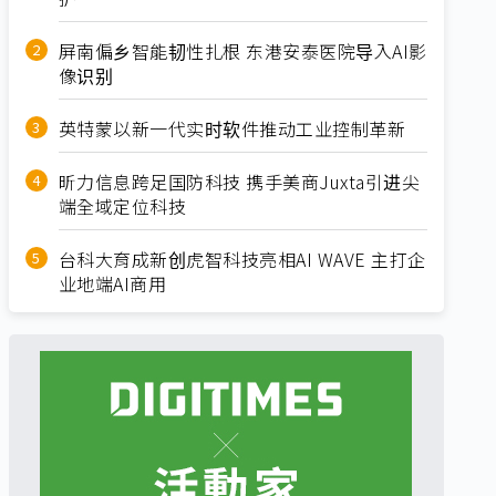
屏南偏乡智能韧性扎根 东港安泰医院导入AI影
像识别
英特蒙以新一代实时软件推动工业控制革新
昕力信息跨足国防科技 携手美商Juxta引进尖
端全域定位科技
台科大育成新创虎智科技亮相AI WAVE 主打企
业地端AI商用