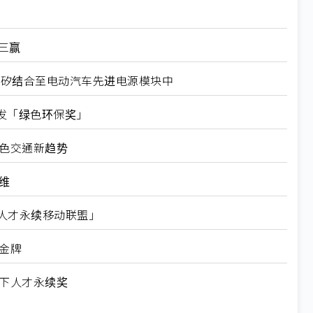
三赢
 将矽和碳化矽结合至电动汽车先进电源模块中
发「绿色环保奖」
绿色交通新趋势
维
n台湾人才永续移动联盟」
金牌
天下人才永续奖