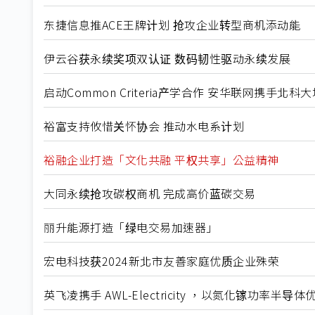
东捷信息推ACE王牌计划 抢攻企业转型商机添动能
伊云谷获永续奖项双认证 数码韧性驱动永续发展
启动Common Criteria产学合作 安华联网携手北
裕富支持攸惜关怀协会 推动水电系计划
裕融企业打造「文化共融 平权共享」公益精神
大同永续抢攻碳权商机 完成高价蓝碳交易
丽升能源打造「绿电交易加速器」
宏电科技获2024新北市友善家庭优质企业殊荣
英飞凌携手 AWL-Electricity ，以氮化镓功率半