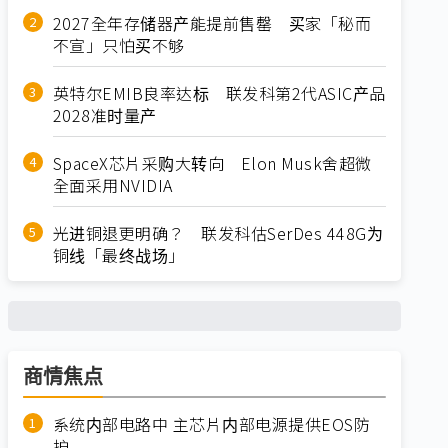
2027全年存储器产能提前售罄 买家「秘而
不宣」只怕买不够
英特尔EMIB良率达标 联发科第2代ASIC产品
2028准时量产
SpaceX芯片采购大转向 Elon Musk舍超微
全面采用NVIDIA
光进铜退更明确？ 联发科估SerDes 448G为
铜线「最终战场」
商情焦点
系统内部电路中 主芯片内部电源提供EOS防
护