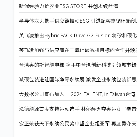
新保经验力挺农业ESG STORE 共创永续蓝海
半导体龙头携手供应链推动ESG 引进配客嘉循环箱创
英飞凌推出HybridPACK Drive G2 Fusion
英飞凌加强与供应商在二氧化碳减排目标的合作并颁
台湾奥的斯智能电梯 携手中台湾创新科技引领城市
减碳包装进驻国际净零永续展 激发企业永续包装新思
大数据公司宣布加入 「2024 TALENT, in Taiwa
泓德能源首度支持运动选手 林郁婷勇夺奥运女子拳击
宏正荣获天下永续公民奖中坚企业组亚军 再度勇夺