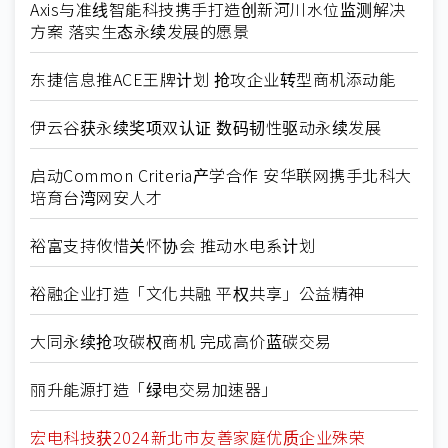
Axis与准线智能科技携手打造创新河川水位监测解决
方案 落实生态永续发展的愿景
东捷信息推ACE王牌计划 抢攻企业转型商机添动能
伊云谷获永续奖项双认证 数码韧性驱动永续发展
启动Common Criteria产学合作 安华联网携手北科大
培育台湾网安人才
裕富支持攸惜关怀协会 推动水电系计划
裕融企业打造「文化共融 平权共享」公益精神
大同永续抢攻碳权商机 完成高价蓝碳交易
丽升能源打造「绿电交易加速器」
宏电科技获2024新北市友善家庭优质企业殊荣