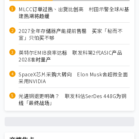
MLCC订单过热、出货比创高 村田示警全球AI基
建热潮将趋缓
2027全年存储器产能提前售罄 买家「秘而不
宣」只怕买不够
英特尔EMIB良率达标 联发科第2代ASIC产品
2028准时量产
SpaceX芯片采购大转向 Elon Musk舍超微全面
采用NVIDIA
光进铜退更明确？ 联发科估SerDes 448G为铜
线「最终战场」