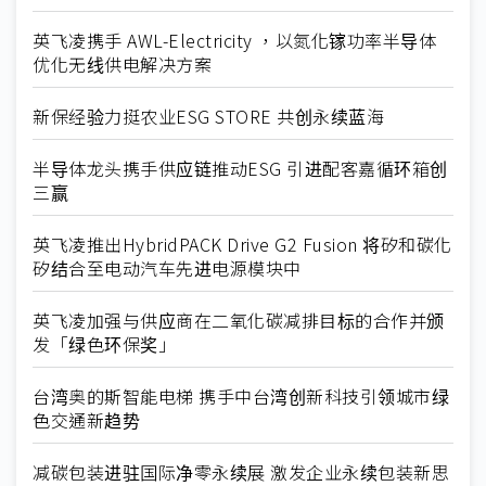
英飞凌携手 AWL-Electricity ，以氮化镓功率半导体
优化无线供电解决方案
新保经验力挺农业ESG STORE 共创永续蓝海
半导体龙头携手供应链推动ESG 引进配客嘉循环箱创
三赢
英飞凌推出HybridPACK Drive G2 Fusion 将矽和碳化
矽结合至电动汽车先进电源模块中
英飞凌加强与供应商在二氧化碳减排目标的合作并颁
发「绿色环保奖」
台湾奥的斯智能电梯 携手中台湾创新科技引领城市绿
色交通新趋势
减碳包装进驻国际净零永续展 激发企业永续包装新思