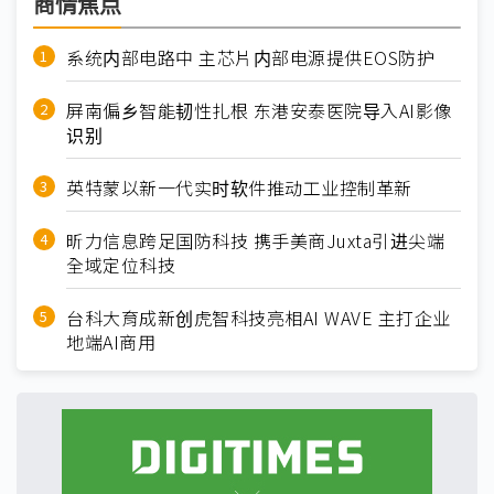
商情焦点
系统内部电路中 主芯片内部电源提供EOS防护
屏南偏乡智能韧性扎根 东港安泰医院导入AI影像
识别
英特蒙以新一代实时软件推动工业控制革新
昕力信息跨足国防科技 携手美商Juxta引进尖端
全域定位科技
台科大育成新创虎智科技亮相AI WAVE 主打企业
地端AI商用