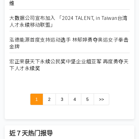
维
大数据公司宣布加入 「2024 TALENT, in Taiwan台湾
人才永续移动联盟」
泓德能源首度支持运动选手 林郁婷勇夺奥运女子拳击
金牌
宏正荣获天下永续公民奖中坚企业组亚军 再度勇夺天
下人才永续奖
1
2
3
4
5
>>
近７天热门报导