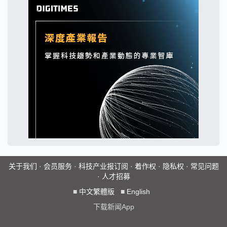
关于我们
·
会员服务
·
科技产业报订阅
·
着作权
·
隐私权
·
常见问题
·
人才招募
■
中文繁體版
■
English
下载新闻App