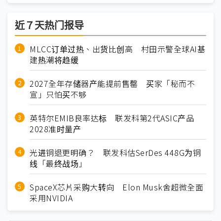
近７天热门报导
MLCC订单过热、出货比创高 村田示警全球AI基
建热潮将趋缓
2027全年存储器产能提前售罄 买家「秘而不
宣」只怕买不够
英特尔EMIB良率达标 联发科第2代ASIC产品
2028准时量产
光进铜退更明确？ 联发科估SerDes 448G为铜
线「最终战场」
SpaceX芯片采购大转向 Elon Musk舍超微全面
采用NVIDIA