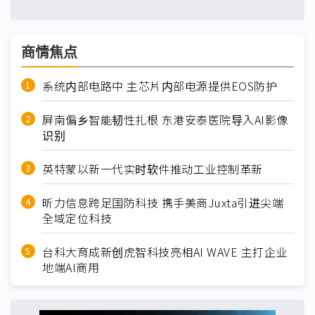
商情焦点
系统内部电路中 主芯片内部电源提供EOS防护
屏南偏乡智能韧性扎根 东港安泰医院导入AI影像
识别
英特蒙以新一代实时软件推动工业控制革新
昕力信息跨足国防科技 携手美商Juxta引进尖端
全域定位科技
台科大育成新创虎智科技亮相AI WAVE 主打企业
地端AI商用