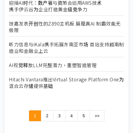
迎接AI时代：数产署与资策会运用AWS技术
携手伊云谷为企业打造黄金级竞争力
技嘉发表开创性的Z890主机板 展现真AI 制霸效能无
极限
昕力信息与iKala携手拓展东南亚市场 首站支持越南制
造业和金融业上云
AI视觉释放LLM完整潜力，重塑智造管理
Hitachi Vantara推出Virtual Storage Platform One为
混合云存储提供基础
1
2
3
4
5
>>