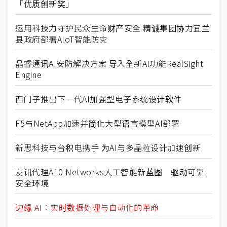
「优质创新奖」
运用科技力守护民众生命财产安全 精诚集团协力宜兰
县政府部署AIoT智能防灾
晶睿通讯AI安防解决方案 导入全新AI功能RealSight
Engine
西门子推出下一代AI加强型电子系统设计软件
F5与NetApp加速并简化大型语言模型AI部署
新思科技与台积电携手 为AI与多晶粒设计加速创新
友讯代理A10 Networks人工智能新蓝图 驱动可靠
安全环境
边缘 AI：实时数据处理与自动化的革命