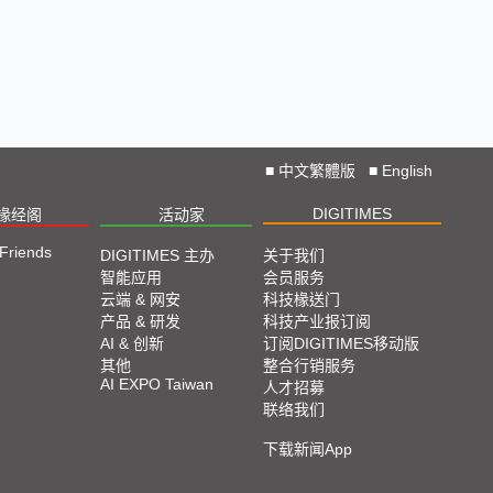
■
中文繁體版
■
English
DIGITIMES
椽经阁
活动家
 Friends
DIGITIMES 主办
关于我们
智能应用
会员服务
云端 & 网安
科技椽送门
产品 & 研发
科技产业报订阅
AI & 创新
订阅DIGITIMES移动版
其他
整合行销服务
AI EXPO Taiwan
人才招募
联络我们
下载新闻App