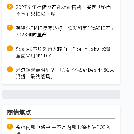
2027全年存储器产能提前售罄 买家「秘而
不宣」只怕买不够
英特尔EMIB良率达标 联发科第2代ASIC产品
2028准时量产
SpaceX芯片采购大转向 Elon Musk舍超微
全面采用NVIDIA
光进铜退更明确？ 联发科估SerDes 448G为
铜线「最终战场」
商情焦点
系统内部电路中 主芯片内部电源提供EOS防
护