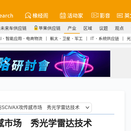
earch
椽经阁
活动家
影音
英
未来车供应链
苹果供应链
产业
区域
议题
观点
AI．智能应用．电商物流
｜
航太．卫星．军工
｜
IT．系统供应链
｜
光
传感市场 秀光学雷达技术