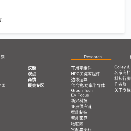
机
Research
技网
Colley &
议题
车用零组件
名家专栏
亚
观点
HPC关键零组件
科技行脚
商情
边缘运算
作者群
中国
展会专区
化合物/功率半导体
关于专栏
Green Tech
EV Focus
新兴科技
亚洲供应链
智能制造
智能家庭
物联网
宽频与无线