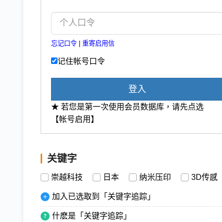
忘记口令
|
重寄启用信
记住帐号口令
登入
★ 若您是第一次使用会员数据库，请先点选
【帐号启用】
关键字
崇越科技
日本
纳米压印
3D传感
加入已选取到「关键字追踪」
什麽是「关键字追踪」