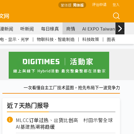
评估申请
登入
繁体版
简体版
文网
漫新闻
听新闻
每日椽真
商情
AI EXPO Taiwan
COM
电．显示．光学
｜
物联科技．智能制造
｜
科技政策
｜
图表
一次看懂自主工厂技术蓝图，抢先布局下一波竞争力
近７天热门报导
MLCC订单过热、出货比创高 村田示警全球
AI基建热潮将趋缓