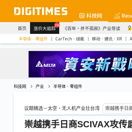
科技网
Res
259
首页
涨价大追踪
《百年，并不孤寂》产业导读
半导体．零组件
｜
CarTech．绿能
｜
移动．通讯．XR
｜
科技网
产业
半导体．零组件
议题精选－太空、无人机产业壮台湾
崇越携手日商SCIVAX攻