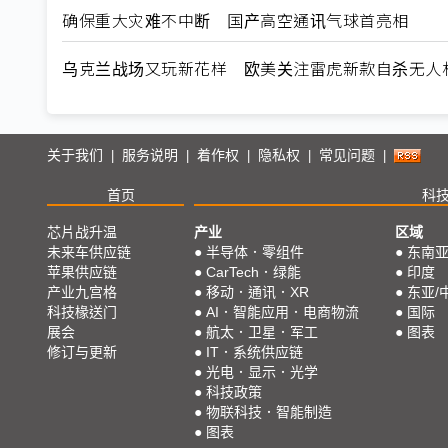
确保重大灾难不中断 国产高空通讯气球首亮相
乌克兰战场又玩新花样 欧美关注雷虎新款自杀无人
关于我们
服务说明
着作权
隐私权
常见问题
|
|
|
|
|
首页
科
芯片战升温
产业
区域
未来车供应链
●
半导体．零组件
●
东南
苹果供应链
●
CarTech．绿能
●
印度
产业九宫格
●
移动．通讯．XR
●
东亚/
科技椽送门
●
AI．智能应用．电商物流
●
国际
展会
●
航太．卫星．军工
●
图表
修订与更新
●
IT．系统供应链
●
光电．显示．光学
●
科技政策
●
物联科技．智能制造
●
图表