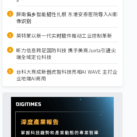
屏南偏乡智能韧性扎根 东港安泰医院导入AI影
像识别
英特蒙以新一代实时软件推动工业控制革新
昕力信息跨足国防科技 携手美商Juxta引进尖
端全域定位科技
台科大育成新创虎智科技亮相AI WAVE 主打企
业地端AI商用