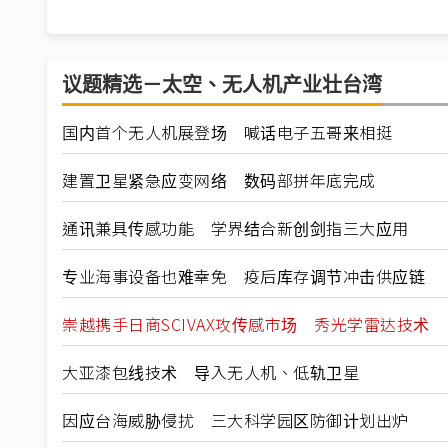
议题精选－太空、无人机产业壮台湾
国内首个无人机展登场 喊话电子五哥来相挺
建置卫星紧急应变网络 数码部拼年底完成
通讯兼具传感功能 学界结合新创剑指三大应用
专业海事设备也难幸免 疫后库存调节冲击供应链
崇越携手日商SCIVAX攻传感市场 秀光学雷达技术
大亚漆包线技术 导入无人机、低轨卫星
因应台海威胁侵扰 三大科学园区防御计划出炉